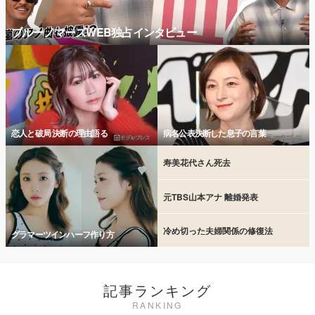
ブルーノマーズWEB独占インタビュー
恋人と破局 決断の理由語る
病名公表決断した息子の言葉
寿美花代さん死去
元TBS山本アナ 離婚発表
冷め切った夫婦関係の修復法
グラマーツインハーフ作り方
記事ランキング
RANKING