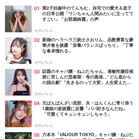
01
第2子妊娠中のてんちむ、自宅での愛犬＆息子
の日常公開「ワンちゃん人間みたいに立ってて
すごい」「お部屋綺麗」の声
モデルプレス
02
新婚のヘラヘラ三銃士さおりん、品数豊富な豪
華夕食を披露「栄養バランスばっちり」「丁寧
な食卓憧れる」
モデルプレス
03
話題のキャバ嬢・ねぶたちゃん、過敏性腸症候
群に苦しんだ思春期・母の蒸発…“どん底から
の脱出劇”「生きるのって大変」人生変えた言
葉とは【インタビュー連載Vol.1】
モデルプレス
04
元ばんばんざい流那、夫・はんくんに寄り添う
1歳娘の姿披露に反響「パパ好きなんだね」
「可愛くてキュンキュンしちゃう」
モデルプレス
05
六本木「UNJOUR TOKYO」キャバ嬢・ねぶた