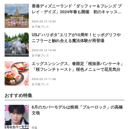
香港ディズニーランド「ダッフィー＆フレンズ プ
レイ・デイズ」2024年春も開催 初のキャッスル
ショー＆スイーツやグッズと楽しみ満載
2024.03.15 13:34
女子旅プレス
USJ“ハリポタ”エリアが10周年！ヒッポグリフや
ニフラーと触れ合える魔法体験が再登場
2024.03.14 14:49
女子旅プレス
エッグスンシングス、春限定「桜抹茶パンケーキ」
「桜フレンチトースト」桜色メニューで花見気分
2024.03.14 11:48
女子旅プレス
おすすめ特集
8月のカバーモデルは映画「ブルーロック」の高橋
文哉
特集