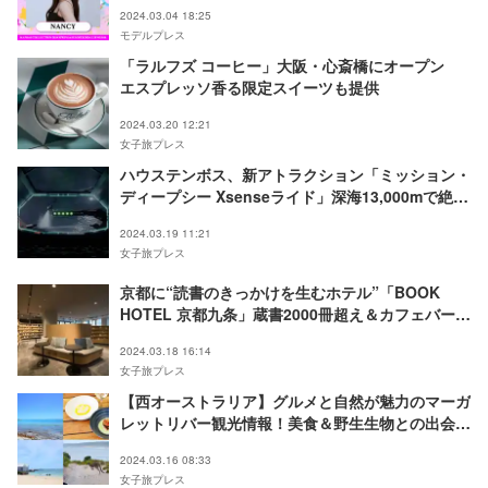
ゲスト追加発表
2024.03.04 18:25
モデルプレス
「ラルフズ コーヒー」大阪・心斎橋にオープン
エスプレッソ香る限定スイーツも提供
2024.03.20 12:21
女子旅プレス
ハウステンボス、新アトラクション「ミッション・
ディープシー Xsenseライド」深海13,000mで絶体
絶命の救出ミッションに挑む
2024.03.19 11:21
女子旅プレス
京都に“読書のきっかけを生むホテル”「BOOK
HOTEL 京都九条」蔵書2000冊超え＆カフェバーも
併設
2024.03.18 16:14
女子旅プレス
【西オーストラリア】グルメと自然が魅力のマーガ
レットリバー観光情報！美食＆野生生物との出会い
に感動＜体験レポ＞
2024.03.16 08:33
女子旅プレス