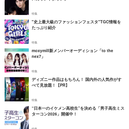
特集
"史上最大級のファッションフェスタ"TGC情報を
たっぷり紹介
特集
moxymill新メンバーオーディション「to the
nex7」
特集
ディズニー作品はもちろん！ 国内外の人気作がす
べて見放題！【PR】
特集
“日本一のイケメン高校生”を決める「男子高生ミス
ターコン2026」開催中！
特集