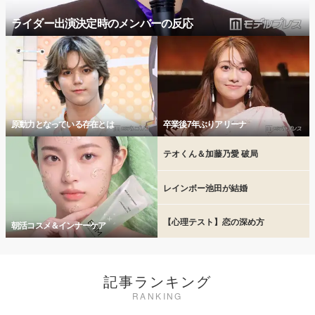
ライダー出演決定時のメンバーの反応
原動力となっている存在とは
卒業後7年ぶりアリーナ
テオくん＆加藤乃愛 破局
レインボー池田が結婚
【心理テスト】恋の深め方
朝活コスメ＆インナーケア
記事ランキング
RANKING