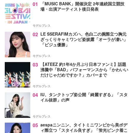
01
「MUSIC BANK」開催決定 2年連続国立競技
場・出演アーティスト後日発表
モデルプレス
02
LE SSERAFIMカズハ、色白二の腕際立つ胸元
ざっくりキャミワンピ姿披露「オーラが凄い」
「ビジュ優勝」
モデルプレス
03
【ATEEZ 約1年4か月ぶり日本ファンミ】話題
沸騰中「BAD」パフォーマンスから「かわいい
だけじゃだめですか？」カバーまで
モデルプレス
04
IU、タンクトップ姿公開「綺麗すぎる」「スタ
イル抜群」の声
モデルプレス
05
aespaニンニン、タイトミニワンピから美ボデ
ィ際立つ「スタイル良すぎ」「蛍光ピンク着こ