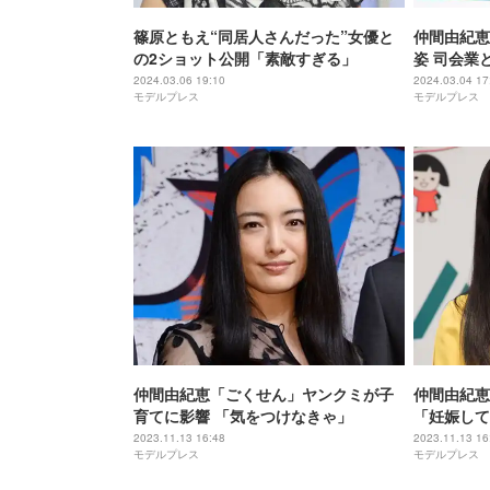
篠原ともえ“同居人さんだった”女優と
仲間由紀恵
の2ショット公開「素敵すぎる」
姿 司会業
2024.03.06 19:10
2024.03.04 17
モデルプレス
モデルプレス
仲間由紀恵「ごくせん」ヤンクミが子
仲間由紀恵
育てに影響 「気をつけなきゃ」
「妊娠して
ってくれた
2023.11.13 16:48
2023.11.13 16
モデルプレス
モデルプレス