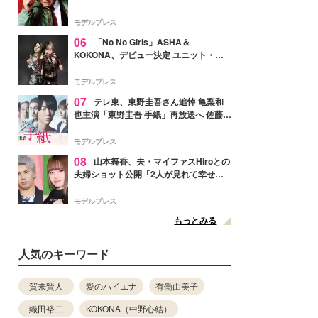
メンバー紹介映像解禁 各キャラクター象
徴する“謎のキーワード”も
モデルプレス
06
「No No Girls」ASHA＆
KOKONA、デビュー決定 ユニット・
TAKARAとしてセルフプロデュース楽曲
リリースへ
モデルプレス
07
テレ東、東野圭吾さん追悼 亀梨和
也主演「東野圭吾 手紙」再放送へ 佐藤隆
太・本田翼・中村倫也ら出演
モデルプレス
08
山本舞香、夫・マイファスHiroとの
夫婦ショット公開「2人が見れて幸せ」
「仲の良さが伝わってくる」と反響
モデルプレス
もっとみる
人気のキーワード
賀来賢人
愛のハイエナ
有働由美子
織田裕二
KOKONA（中野心結）