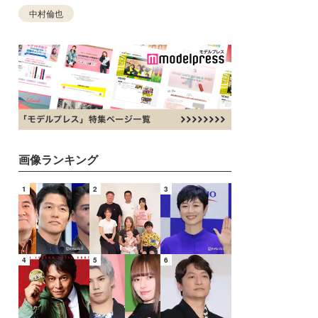
中村倫也
画像ランキング
1
2
3
4
5
6