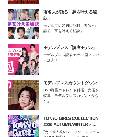
著名人が語る「夢を叶える秘
訣」
モデルプレス独自取材！著名人が
語る「夢を叶える秘訣」
モデルプレス「読者モデル」
モデルプレス読者モデル 新メンバ
ー加入！
モデルプレスカウントダウン
SNS影響力トレンド俳優・女優を
特集「モデルプレスカウントダウ
ン」
TOKYO GIRLS COLLECTION
2026 AUTUMN/WINTER × モ
デルプレス
"史上最大級のファッションフェス
タ"TGC情報をたっぷり紹介