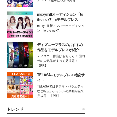
moxymillオーディション「to
the nex7」×モデルプレス
moxymill新メンバーオーディショ
ン「to the nex7」
ディズニープラスのおすすめ
作品をモデルプレスが紹介！
ディズニー作品はもちろん！ 国内
外の人気作がすべて見放題！
【PR】
TELASA×モデルプレス特設サ
イト
TELASAではドラマ・バラエティ
など幅広いジャンルの動画が全て
見放題！【PR】
トレンド
PR