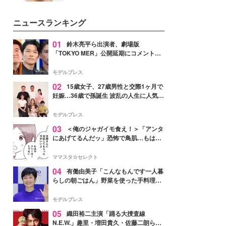
いという読者も多いのでは？そん
な美容の常識を大きく変える可能
ニュースランキング
性を秘めた、革新的な「Water
Capturing Skin（ウォーターキャ
プチャリングスキン：捕水肌）」
01
鈴木亮平ら出演者、劇場版
技術を、花王が構築した。
「TOKYO MER」公開延期にコメント
「現実のヒーローたちにチームMERから
最大の敬意とエールを」
モデルプレス
02
15歳女子、27歳男性と交際1ヶ月で
妊娠…36歳で孫誕生 波乱の人生に人気タ
レント思わずツッコミ「だいぶ危ねえ
よ！」
モデルプレス
03
＜俺のジャガイモ食え！＞「アンタ
にあげてるんだッ」恐怖で鳥肌…もはや
ストーカー？【第3話まんが】
ママスタ☆セレクト
04
有働由美子「こんなもんです一人暮
らしの朝ごはん」野菜を使った手料理公
開「作ってみたい」「ヘルシーで美味し
そう」と反響
モデルプレス
05
織田裕二主演「踊る大捜査線
N.E.W.」趣里・増田貴久・佐藤二朗ら新