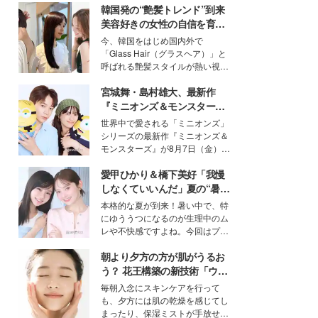
韓国発の“艶髪トレンド”到来
美容好きの女性の自信を育む
「ヘアケア事情」って？
今、韓国をはじめ国内外で
「Glass Hair（グラスヘア）」と
呼ばれる艶髪スタイルが熱い視線
を集めています。メイクやファッ
宮城舞・島村雄大、最新作
ションの完成度を高めるベースと
して、“髪そのものの美しさ”に改
『ミニオンズ＆モンスター
めて注目する人が増えている様
ズ』の魅力熱弁 ハチャメチャ
世界中で愛される「ミニオンズ」
子。今回は、そんな憧れの艶やか
だけじゃない“友情と絆”に感
シリーズの最新作『ミニオンズ＆
な髪を日常で叶える、美容好きの
動
モンスターズ』が8月7日（金）に
女性たちのヘアケア事情を紹介し
公開。モデルプレスでは、“大のミ
ます。
愛甲ひかり＆橋下美好「我慢
ニオン好き”という共通点を持つモ
デルの宮城舞と島村雄大の特別対
しなくていいんだ」夏の“暑さ
談をお届け！それぞれの視点か
対策”の新しい選択肢とは？
本格的な夏が到来！暑い中で、特
ら、今作ならではの魅力や予想外
にゆううつになるのが生理中のム
の感動をもたらす奥深いストーリ
レや不快感ですよね。今回はプラ
ーについて熱く語り合ってもらっ
イベートでも仲良しで旅行好きな
た。
朝より夕方の方が肌がうるお
モデル・愛甲ひかりさんと橋下美
好さんを迎えて本音で女子会トー
う？ 花王構築の新技術「ウォ
ク。猛暑のお出かけを快適に過ご
ーターキャプチャリングスキ
毎朝入念にスキンケアを行って
すヒントや、2人が感動した夏の
ン（捕水肌）」がスキンケア
も、夕方には肌の乾燥を感じてし
生理の新常識にも迫りました。
の常識を変える予感
まったり、保湿ミストが手放せな