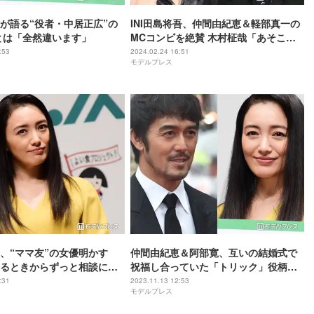
が語る“役者・中居正広”の
INI田島将吾、仲間由紀恵＆軽部真一の
とは「全然違います」
MCコンビを絶賛 木村柾哉「あそこの
ケミやばい」“ケミ名”を命名
:53
2024.02.24 16:51
モデルプレス
、“ママ友”の女優明かす
仲間由紀恵＆阿部寛、互いの結婚式で
るときからずっと相談に乗
祝福し合っていた「トリック」役柄に
」
なりきりメッセージ送る
:31
2023.11.13 12:53
モデルプレス