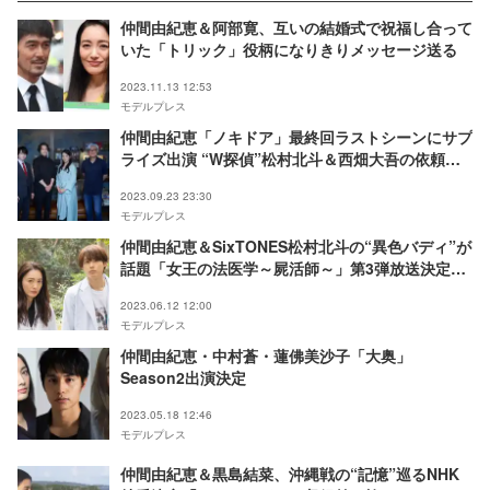
仲間由紀恵＆阿部寛、互いの結婚式で祝福し合って
いた「トリック」役柄になりきりメッセージ送る
2023.11.13 12:53
モデルプレス
仲間由紀恵「ノキドア」最終回ラストシーンにサプ
ライズ出演 “W探偵”松村北斗＆西畑大吾の依頼人
役で登場
2023.09.23 23:30
モデルプレス
仲間由紀恵＆SixTONES松村北斗の“異色バディ”が
話題「女王の法医学～屍活師～」第3弾放送決定＜
コメント＞
2023.06.12 12:00
モデルプレス
仲間由紀恵・中村蒼・蓮佛美沙子「大奥」
Season2出演決定
2023.05.18 12:46
モデルプレス
仲間由紀恵＆黒島結菜、沖縄戦の“記憶”巡るNHK