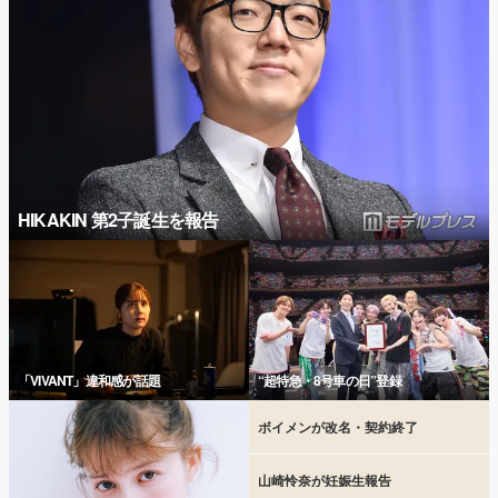
HIKAKIN 第2子誕生を報告
「VIVANT」違和感が話題
“超特急・8号車の日”登録
ボイメンが改名・契約終了
山崎怜奈が妊娠生報告