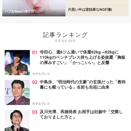
片思い中は逆効果なNG行動
バブみfaceの作り方
記事ランキング
RANKING
01
寺田心、週6ジム通いで体重62kg→82kgに
110kgのベンチプレス持ち上げる姿披露「胸板
の厚みすごい」「かっこいい」と反響
モデルプレス
02
中島歩、“明治時代の文豪”の玄孫だった「教科
書にも載っている」名前も先祖に由来
モデルプレス
03
及川光博、再婚発表 お相手は妊娠中「交際し
ておりました方と」