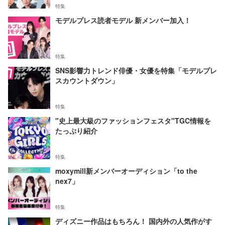
特集
モデルプレス読者モデル 新メンバー加入！
特集
SNS影響力トレンド俳優・女優を特集「モデルプレ
スカウントダウン」
特集
"史上最大級のファッションフェスタ"TGC情報を
たっぷり紹介
特集
moxymill新メンバーオーディション「to the
nex7」
特集
ディズニー作品はもちろん！ 国内外の人気作がす