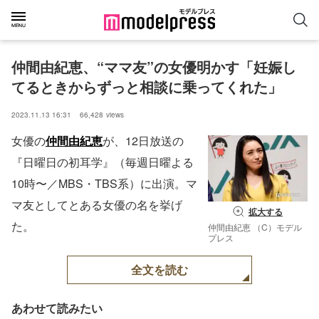
仲間由紀恵、“ママ友”の女優明かす「妊娠し
てるときからずっと相談に乗ってくれた」
2023.11.13 16:31
66,428
views
女優の
仲間由紀恵
が、12日放送の
『日曜日の初耳学』（毎週日曜よる
10時〜／MBS・TBS系）に出演。マ
マ友としてとある女優の名を挙げ
拡大する
た。
仲間由紀恵 （C）モデル
プレス
全文を読む
あわせて読みたい