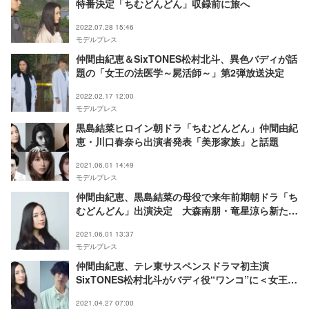
特番決定「ちむどんどん」収録前に旅へ
2022.07.28 15:46
モデルプレス
仲間由紀恵＆SixTONES松村北斗、異色バディが話
題の「女王の法医学～屍活師～」第2弾放送決定
2022.02.17 12:00
モデルプレス
黒島結菜ヒロイン朝ドラ「ちむどんどん」仲間由紀
恵・川口春奈ら出演者発表「美形家族」と話題
2021.06.01 14:49
モデルプレス
仲間由紀恵、黒島結菜の母役で来年前期朝ドラ「ち
むどんどん」出演決定 大森南朋・竜星涼ら新たな
出演者発表
2021.06.01 13:37
モデルプレス
仲間由紀恵、テレ東サスペンスドラマ初主演
SixTONES松村北斗がバディ役“ワンコ”に＜女王の
法医学～屍活師～＞
2021.04.27 07:00