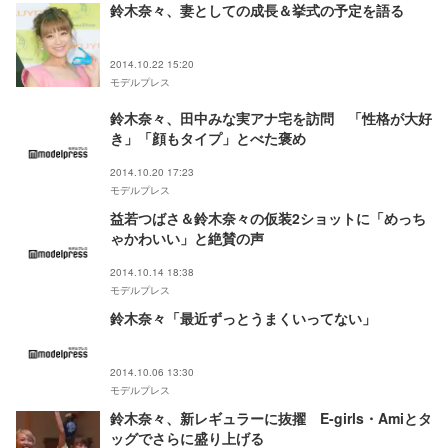
鈴木奈々、妻としての成長＆挙式の予定を語る
2014.10.22 15:20
モデルプレス
鈴木奈々、田中みな実アナ宅を訪問 「性格が大好
き」「顔もタイプ」とべた褒め
2014.10.20 17:23
モデルプレス
益若つばさ＆鈴木奈々の仮装2ショットに「めっち
ゃかわいい」と絶賛の声
2014.10.14 18:38
モデルプレス
鈴木奈々「最近ずっとうまくいってない」
2014.10.06 13:30
モデルプレス
鈴木奈々、新レギュラーに抜擢 E-girls・Amiとタ
ッグでさらに盛り上げる