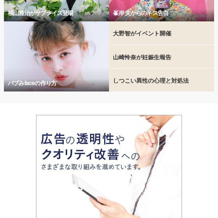
福山雅治がサプライズ登場
峯岸 夫からのキス告白
大野智がイベント開催
山崎怜奈が妊娠生報告
しつこい異性の心理と対処法
バブみfaceの作り方