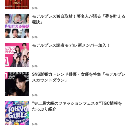
特集
モデルプレス独自取材！著名人が語る「夢を叶える
秘訣」
特集
モデルプレス読者モデル 新メンバー加入！
特集
SNS影響力トレンド俳優・女優を特集「モデルプレ
スカウントダウン」
特集
"史上最大級のファッションフェスタ"TGC情報を
たっぷり紹介
特集