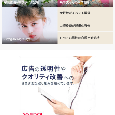
福山雅治がサプライズ登場
峯岸 夫からのキス告白
大野智がイベント開催
山崎怜奈が妊娠生報告
しつこい異性の心理と対処法
バブみfaceの作り方