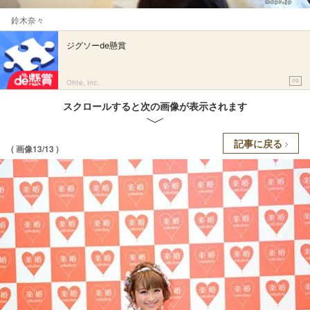
鈴木奈々
ジグソーde懸賞
PR
Ohte, Inc.
スクロールすると次の画像が表示されます
記事に戻る
( 画像13/13 )