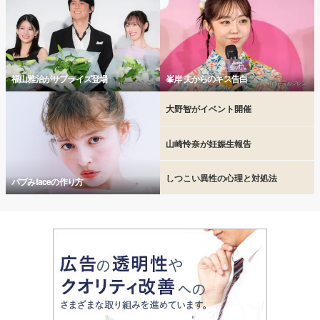
福山雅治がサプライズ登場
峯岸 夫からのキス告白
大野智がイベント開催
山崎怜奈が妊娠生報告
しつこい異性の心理と対処法
バブみfaceの作り方