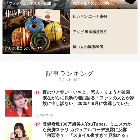
「ブラッサム」ポスター公開
深澤 有田とのテンポ手応え
ヒカキン 二千万寄付
アソビ 米国拠点設立
賢い人の特徴20個
ハリポタコラボドーナツ
記事ランキング
RANKING
01
夜のひと笑い・いちえ、恋人・りょうと破局
涙ながらに決断の理由語る「ファンの人とか家
族に申し訳ない」2025年6月に復縁していた
モデルプレス
02
登録者数130万超美人YouTuber、ミニスカか
ら美脚スラリ カジュアルコーデ披露に反響
「何頭身？」「スタイル良すぎて見惚れる」