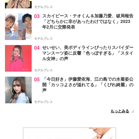
モデルプレス
03
スカイピース・テオくん＆加藤乃愛、破局報告
「どちらかに非があったわけではなく」2023
年2月に交際発表
モデルプレス
04
せいせい、美ボディラインぴったりスパイダー
マンスーツ姿に反響「色っぽすぎる」「スタイ
ル女神」の声
モデルプレス
05
「今日好き」伊藤愛依海、江の島での水着姿公
開「カッコよさが溢れてる」「くびれ綺麗」の
声
モデルプレス
もっとみる