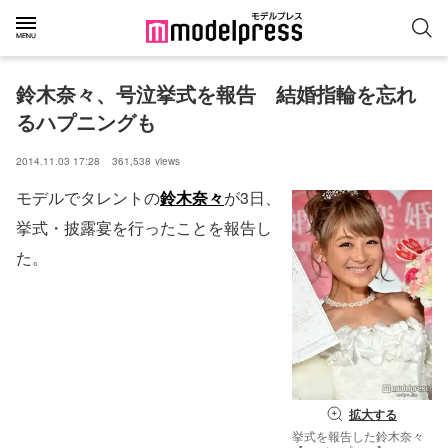
鈴木奈々、号泣挙式を報告　結婚指輪を忘れ
るハプニングも
2014.11.03 17:28
361,538
views
モデルでタレントの
鈴木奈々
が3日、
挙式・披露宴を行ったことを報告し
た。
拡大する
挙式を報告した鈴木奈々