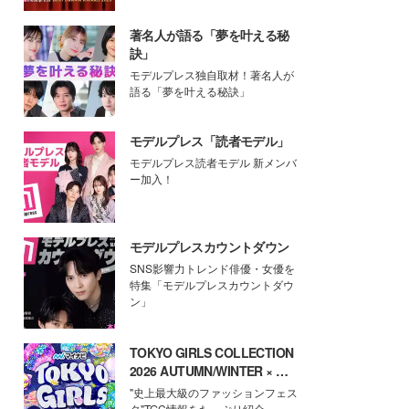
著名人が語る「夢を叶える秘
訣」
モデルプレス独自取材！著名人が
語る「夢を叶える秘訣」
モデルプレス「読者モデル」
モデルプレス読者モデル 新メンバ
ー加入！
モデルプレスカウントダウン
SNS影響力トレンド俳優・女優を
特集「モデルプレスカウントダウ
ン」
TOKYO GIRLS COLLECTION
2026 AUTUMN/WINTER × モ
デルプレス
"史上最大級のファッションフェス
タ"TGC情報をたっぷり紹介