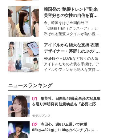
いという読者も多いのでは？そん
韓国発の“艶髪トレンド”到来
な美容の常識を大きく変える可能
性を秘めた、革新的な「Water
美容好きの女性の自信を育む
Capturing Skin（ウォーターキャ
「ヘアケア事情」って？
今、韓国をはじめ国内外で
プチャリングスキン：捕水肌）」
「Glass Hair（グラスヘア）」と
技術を、花王が構築した。
呼ばれる艶髪スタイルが熱い視線
を集めています。メイクやファッ
アイドルから絶大な支持 衣装
ションの完成度を高めるベースと
して、“髪そのものの美しさ”に改
デザイナー・茅野しのぶの“可
めて注目する人が増えている様
愛い”を作る美学＜「シチズン
AKB48や＝LOVEなど数々の人気
子。今回は、そんな憧れの艶やか
クロスシー」インタビュー＞
アイドルたちの衣装を手掛け、ア
な髪を日常で叶える、美容好きの
イドルやファンから絶大な支持を
女性たちのヘアケア事情を紹介し
得る、株式会社オサレカンパニー
ます。
取締役兼クリエイティブディレク
ニュースランキング
ター・茅野しのぶ。一人ひとりの
個性に寄り添い、魅力を引き出す
衣装作りは、多くの女性たちに勇
01
集英社、日向坂46藤嶌果歩の写真集
気と自信を与え続けている。
を巡り声明発表 注意喚起も「必要に応じ
て法的措置を含む対応を検討」
モデルプレス
02
寺田心、週6ジム通いで体重
62kg→82kgに 110kgのベンチプレス持
ち上げる姿披露「胸板の厚みすごい」