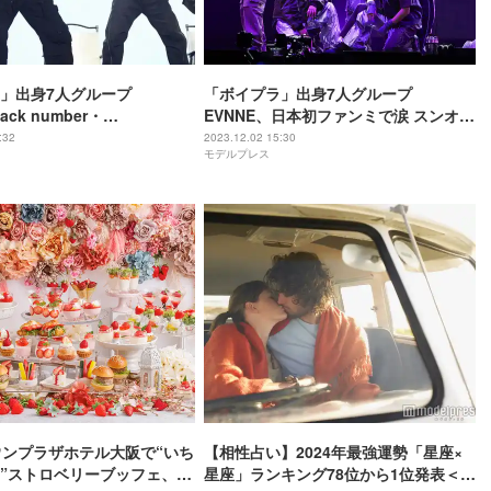
」出身7人グループ
「ボイプラ」出身7人グループ
ack number・
EVNNE、日本初ファンミで涙 スンオン
PS・米津玄師…J-POP続々カ
「ずっと夢見ていた」＜1st
:32
2023.12.02 15:30
モデルプレス
の歌声でうっとりさせる＜
Fanmeeting [Good EVNNEing] in
eting [Good EVNNEing] in
Japanレポ／セットリスト＞
ポ＞
ウンプラザホテル大阪で“いち
【相性占い】2024年最強運勢「星座×
”ストロベリーブッフェ、苺
星座」ランキング78位から1位発表＜恋