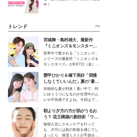
中！
トレンド
PR
宮城舞・島村雄大、最新作
『ミニオンズ＆モンスター
ズ』の魅力熱弁 ハチャメチャ
世界中で愛される「ミニオンズ」
だけじゃない“友情と絆”に感
シリーズの最新作『ミニオンズ＆
動
モンスターズ』が8月7日（金）に
公開。モデルプレスでは、“大のミ
愛甲ひかり＆橋下美好「我慢
ニオン好き”という共通点を持つモ
デルの宮城舞と島村雄大の特別対
しなくていいんだ」夏の“暑さ
談をお届け！それぞれの視点か
対策”の新しい選択肢とは？
本格的な夏が到来！暑い中で、特
ら、今作ならではの魅力や予想外
にゆううつになるのが生理中のム
の感動をもたらす奥深いストーリ
レや不快感ですよね。今回はプラ
ーについて熱く語り合ってもらっ
イベートでも仲良しで旅行好きな
た。
朝より夕方の方が肌がうるお
モデル・愛甲ひかりさんと橋下美
好さんを迎えて本音で女子会トー
う？ 花王構築の新技術「ウォ
ク。猛暑のお出かけを快適に過ご
ーターキャプチャリングスキ
毎朝入念にスキンケアを行って
すヒントや、2人が感動した夏の
ン（捕水肌）」がスキンケア
も、夕方には肌の乾燥を感じてし
生理の新常識にも迫りました。
の常識を変える予感
まったり、保湿ミストが手放せな