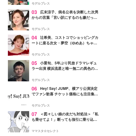
「かっこいい」と反響
モデルプレス
03
広末涼子、病名公表を決断した次男
からの言葉「言い訳にするのも嫌だっ
た」「言うべきか迷った」
モデルプレス
04
辻希美、コストコでショッピングカ
ートに座る次女・夢空（ゆめあ）ちゃん
の姿公開「乗りこなしてる感じが可愛す
ぎ」「成長を感じる」の声
モデルプレス
05
小栗旬、5年ぶり民放ドラマレギュ
ラー出演 横浜流星と唯一無二の異色のバ
ディで初共演【LOST10】
モデルプレス
06
Hey! Say! JUMP、横アリ公演決定
でファン歓喜 チケット価格にも注目集ま
る「激アツ」「平成に戻ったみたい」
モデルプレス
07
＜図々しい娘の友だち対処法＞「私
も乗せてよ！」断っても強引に乗り込ん
でくる友だち【第1話まんが】
ママスタ☆セレクト