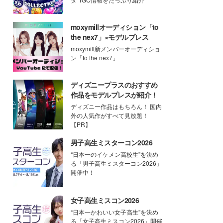
moxymillオーディション「to
the nex7」×モデルプレス
moxymill新メンバーオーディショ
ン「to the nex7」
ディズニープラスのおすすめ
作品をモデルプレスが紹介！
ディズニー作品はもちろん！ 国内
外の人気作がすべて見放題！
【PR】
男子高生ミスターコン2026
“日本一のイケメン高校生”を決め
る「男子高生ミスターコン2026」
開催中！
女子高生ミスコン2026
“日本一かわいい女子高生”を決め
る「女子高生ミスコン2026」開催