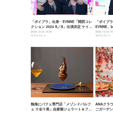
「ボイプラ」出身・EVNNE「関西コレ
「ボイプラ
クション 2024 S／S」出演決定 ケイタ
EVNNE、b
は初の大阪凱旋ライブに
RADWIM
2023.12.23 10:56
2023.12.02 15
モデルプレス
モデルプレス
バー 圧巻
1st Fanme
Japanレ
熱海にパフェ専門店「メゾンドパルフ
ANAクラ
ェ 十全十美」自家製ジェラート＆フル
ごガーデン