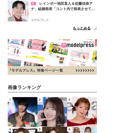
08
レインボー池田直人＆佐藤佳奈ア
ナ、結婚発表「コント内で発表させてい
ただきました」読売テレビ退社は生活拠
点変更のため
モデルプレス
もっとみる
画像ランキング
1
2
3
4
5
6