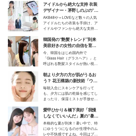
アイドルから絶大な支持 衣装
デザイナー・茅野しのぶの“可
愛い”を作る美学＜「シチズン
AKB48や＝LOVEなど数々の人気
クロスシー」インタビュー＞
アイドルたちの衣装を手掛け、ア
イドルやファンから絶大な支持を
得る、株式会社オサレカンパニー
韓国発の“艶髪トレンド”到来
取締役兼クリエイティブディレク
ター・茅野しのぶ。一人ひとりの
美容好きの女性の自信を育む
個性に寄り添い、魅力を引き出す
「ヘアケア事情」って？
今、韓国をはじめ国内外で
衣装作りは、多くの女性たちに勇
「Glass Hair（グラスヘア）」と
気と自信を与え続けている。
呼ばれる艶髪スタイルが熱い視線
を集めています。メイクやファッ
朝より夕方の方が肌がうるお
ションの完成度を高めるベースと
して、“髪そのものの美しさ”に改
う？ 花王構築の新技術「ウォ
めて注目する人が増えている様
ーターキャプチャリングスキ
毎朝入念にスキンケアを行って
子。今回は、そんな憧れの艶やか
ン（捕水肌）」がスキンケア
も、夕方には肌の乾燥を感じてし
な髪を日常で叶える、美容好きの
の常識を変える予感
まったり、保湿ミストが手放せな
女性たちのヘアケア事情を紹介し
いという読者も多いのでは？そん
ます。
愛甲ひかり＆橋下美好「我慢
な美容の常識を大きく変える可能
性を秘めた、革新的な「Water
しなくていいんだ」夏の“暑さ
Capturing Skin（ウォーターキャ
対策”の新しい選択肢とは？
本格的な夏が到来！暑い中で、特
プチャリングスキン：捕水肌）」
にゆううつになるのが生理中のム
技術を、花王が構築した。
レや不快感ですよね。今回はプラ