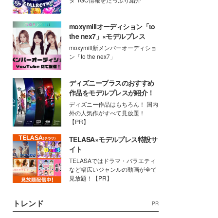
moxymillオーディション「to
the nex7」×モデルプレス
moxymill新メンバーオーディショ
ン「to the nex7」
ディズニープラスのおすすめ
作品をモデルプレスが紹介！
ディズニー作品はもちろん！ 国内
外の人気作がすべて見放題！
【PR】
TELASA×モデルプレス特設サ
イト
TELASAではドラマ・バラエティ
など幅広いジャンルの動画が全て
見放題！【PR】
トレンド
PR