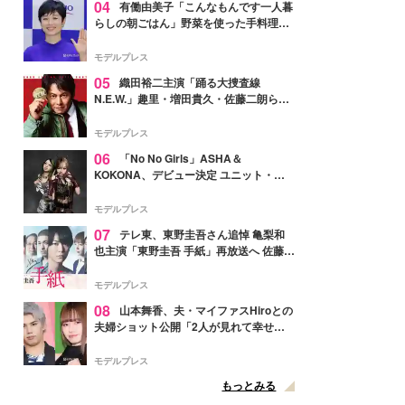
04
有働由美子「こんなもんです一人暮
らしの朝ごはん」野菜を使った手料理公
開「作ってみたい」「ヘルシーで美味し
そう」と反響
モデルプレス
05
織田裕二主演「踊る大捜査線
N.E.W.」趣里・増田貴久・佐藤二朗ら新
メンバー紹介映像解禁 各キャラクター象
徴する“謎のキーワード”も
モデルプレス
06
「No No Girls」ASHA＆
KOKONA、デビュー決定 ユニット・
TAKARAとしてセルフプロデュース楽曲
リリースへ
モデルプレス
07
テレ東、東野圭吾さん追悼 亀梨和
也主演「東野圭吾 手紙」再放送へ 佐藤隆
太・本田翼・中村倫也ら出演
モデルプレス
08
山本舞香、夫・マイファスHiroとの
夫婦ショット公開「2人が見れて幸せ」
「仲の良さが伝わってくる」と反響
モデルプレス
もっとみる