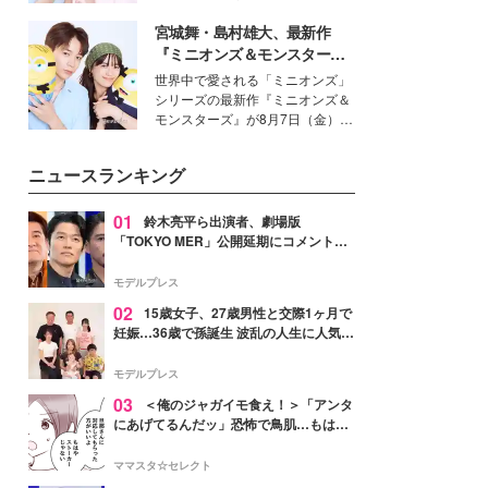
イベートでも仲良しで旅行好きな
宮城舞・島村雄大、最新作
モデル・愛甲ひかりさんと橋下美
好さんを迎えて本音で女子会トー
『ミニオンズ＆モンスター
ク。猛暑のお出かけを快適に過ご
ズ』の魅力熱弁 ハチャメチャ
世界中で愛される「ミニオンズ」
すヒントや、2人が感動した夏の
だけじゃない“友情と絆”に感
シリーズの最新作『ミニオンズ＆
生理の新常識にも迫りました。
動
モンスターズ』が8月7日（金）に
公開。モデルプレスでは、“大のミ
ニオン好き”という共通点を持つモ
ニュースランキング
デルの宮城舞と島村雄大の特別対
談をお届け！それぞれの視点か
ら、今作ならではの魅力や予想外
01
鈴木亮平ら出演者、劇場版
の感動をもたらす奥深いストーリ
「TOKYO MER」公開延期にコメント
ーについて熱く語り合ってもらっ
「現実のヒーローたちにチームMERから
た。
最大の敬意とエールを」
モデルプレス
02
15歳女子、27歳男性と交際1ヶ月で
妊娠…36歳で孫誕生 波乱の人生に人気タ
レント思わずツッコミ「だいぶ危ねえ
よ！」
モデルプレス
03
＜俺のジャガイモ食え！＞「アンタ
にあげてるんだッ」恐怖で鳥肌…もはや
ストーカー？【第3話まんが】
ママスタ☆セレクト