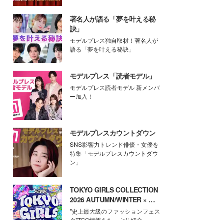
著名人が語る「夢を叶える秘
訣」
モデルプレス独自取材！著名人が
語る「夢を叶える秘訣」
モデルプレス「読者モデル」
モデルプレス読者モデル 新メンバ
ー加入！
モデルプレスカウントダウン
SNS影響力トレンド俳優・女優を
特集「モデルプレスカウントダウ
ン」
TOKYO GIRLS COLLECTION
2026 AUTUMN/WINTER × モ
デルプレス
"史上最大級のファッションフェス
タ"TGC情報をたっぷり紹介