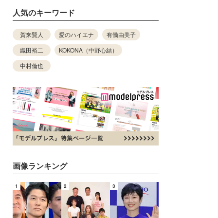
人気のキーワード
賀来賢人
愛のハイエナ
有働由美子
織田裕二
KOKONA（中野心結）
中村倫也
画像ランキング
1
2
3