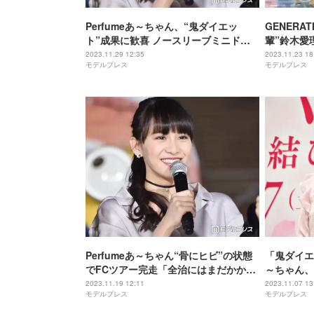
Perfumeあ～ちゃん、“鬼ダイエッ
GENERA
ト”成果に歓喜 ノースリーブミニドレ
輩”鈴木愛
スで激変美スタイル披露「私の人生で
も登場
2023.11.29 12:35
2023.11.23 18
モデルプレス
モデルプレス
着れる日が来るなんて思ってもみんか
った」
Perfumeあ～ちゃん“骨にヒビ”の状態
「鬼ダイエ
でFCツアー完走「全治にはまだかかる
～ちゃん、
らしい」現状報告
タイル良い
2023.11.19 12:11
2023.11.07 13
モデルプレス
モデルプレス