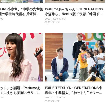
TIONS小森隼、“中学の先輩後
Perfumeあ～ちゃん・GENERATIONS
理の学生時代語る 片寄涼太
小森隼ら、Netflix版ドラ恋「韓国ドラ
マな恋がしたい」スタジオMC陣インタ
:00
2023.11.23 17:00
モデルプレス
ビュー公開「もう何回も見たい」
ット」が話題・Perfumeあ
EXILE TETSUYA・GENERATIONS小
ミニ丈から美脚スラリ「ス
森隼・中務裕太、“神セトリ”でワーク
」「輝いてる」と反響
ショップ 号泣する子供への対応に拍手
:37
2023.10.28 18:35
モデルプレス
喝采＜SDGs FES in EDOGAWA＞