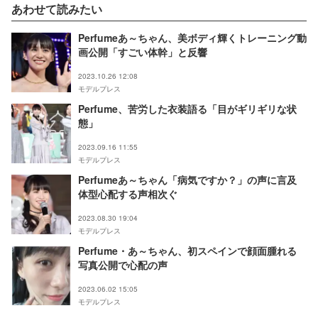
あわせて読みたい
Perfumeあ～ちゃん、美ボディ輝くトレーニング動
画公開「すごい体幹」と反響
2023.10.26 12:08
モデルプレス
Perfume、苦労した衣装語る「目がギリギリな状
態」
2023.09.16 11:55
モデルプレス
Perfumeあ～ちゃん「病気ですか？」の声に言及
体型心配する声相次ぐ
2023.08.30 19:04
モデルプレス
Perfume・あ～ちゃん、初スペインで顔面腫れる
写真公開で心配の声
2023.06.02 15:05
モデルプレス