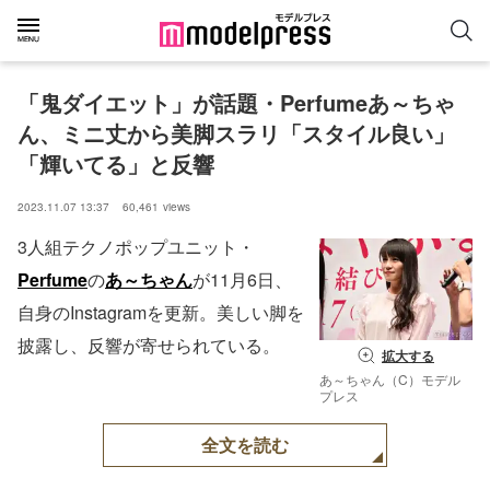
「鬼ダイエット」が話題・Perfumeあ～ちゃ
ん、ミニ丈から美脚スラリ「スタイル良い」
「輝いてる」と反響
2023.11.07 13:37
60,461
views
3人組テクノポップユニット・
Perfume
の
あ～ちゃん
が11月6日、
自身のInstagramを更新。美しい脚を
披露し、反響が寄せられている。
拡大する
あ～ちゃん（C）モデル
プレス
全文を読む