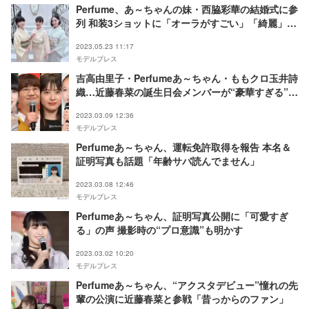
Perfume、あ～ちゃんの妹・西脇彩華の結婚式に参
列 和装3ショットに「オーラがすごい」「綺麗」と
反響
2023.05.23 11:17
モデルプレス
吉高由里子・Perfumeあ～ちゃん・ももクロ玉井詩
織…近藤春菜の誕生日会メンバーが“豪華すぎる”と
話題に
2023.03.09 12:36
モデルプレス
Perfumeあ～ちゃん、運転免許取得を報告 本名＆
証明写真も話題「年齢サバ読んでません」
2023.03.08 12:46
モデルプレス
Perfumeあ～ちゃん、証明写真公開に「可愛すぎ
る」の声 撮影時の“プロ意識”も明かす
2023.03.02 10:20
モデルプレス
Perfumeあ～ちゃん、“アクスタデビュー”憧れの先
輩の公演に近藤春菜と参戦「昔っからのファン」