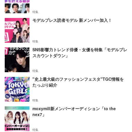
特集
モデルプレス読者モデル 新メンバー加入！
特集
SNS影響力トレンド俳優・女優を特集「モデルプレ
スカウントダウン」
特集
"史上最大級のファッションフェスタ"TGC情報を
たっぷり紹介
特集
moxymill新メンバーオーディション「to the
nex7」
特集