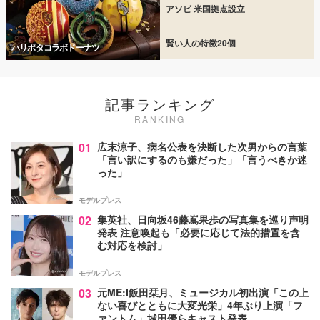
アソビ 米国拠点設立
賢い人の特徴20個
ハリポタコラボドーナツ
記事ランキング
RANKING
01
広末涼子、病名公表を決断した次男からの言葉
「言い訳にするのも嫌だった」「言うべきか迷
った」
モデルプレス
02
集英社、日向坂46藤嶌果歩の写真集を巡り声明
発表 注意喚起も「必要に応じて法的措置を含
む対応を検討」
モデルプレス
03
元ME:I飯田栞月、ミュージカル初出演「この上
ない喜びとともに大変光栄」4年ぶり上演「フ
ァントム」城田優らキャスト発表