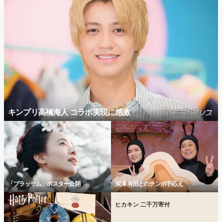
キンプリ高橋海人 コラボ実現に感激
「ブラッサム」ポスター公開
深澤 有田とのテンポ手応え
ヒカキン 二千万寄付