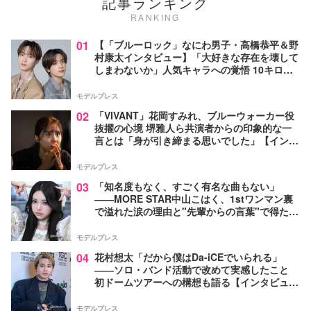
記事ランキング
RANKING
01
【「ブルーロック」なにわ男子・高橋恭平＆野
村康太インタビュー】「大好きな存在を壊して
しまわないか」人気キャラへの覚悟 10キロ増
量の肉体改造秘話
モデルプレス
02
「VIVANT」花岡すみれ、ブルーウォーカー役
抜擢の心境 堺雅人ら共演者からの印象的な一
言とは「身が引き締まる思いでした」【インタ
ビュー】
モデルプレス
03
「知名度もなく、すごく有名な曲もない」
――MORE STAR中山こはく、1stワンマン裏
で溢れた涙の理由と"先輩からの言葉"で得た覚
悟【モデルプレスインタビュー】
モデルプレス
04
花村想太「だから僕はDa-iCEでいられる」
――ソロ・バンド活動で改めて実感したこと
初ドームツアーへの構想も語る【インタビュ
ー】
モデルプレス