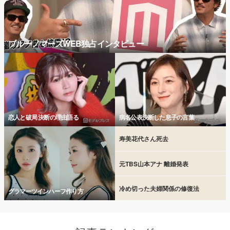
ブルーノマーズWEB独占インタビュー
恋人と破局 決断の理由語る
病名公表決断した息子の言葉
寿美花代さん死去
元TBS山本アナ 離婚発表
冷め切った夫婦関係の修復法
グラマーツインハーフ作り方