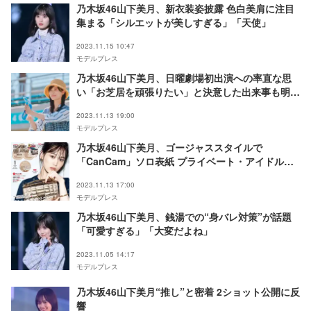
乃木坂46山下美月、新衣装姿披露 色白美肩に注目
集まる「シルエットが美しすぎる」「天使」
2023.11.15 10:47
モデルプレス
乃木坂46山下美月、日曜劇場初出演への率直な思
い「お芝居を頑張りたい」と決意した出来事も明か
す＜「下剋上球児」インタビュー＞
2023.11.13 19:00
モデルプレス
乃木坂46山下美月、ゴージャススタイルで
「CanCam」ソロ表紙 プライベート・アイドル・
俳優を深掘り
2023.11.13 17:00
モデルプレス
乃木坂46山下美月、銭湯での“身バレ対策”が話題
「可愛すぎる」「大変だよね」
2023.11.05 14:17
モデルプレス
乃木坂46山下美月“推し”と密着 2ショット公開に反
響