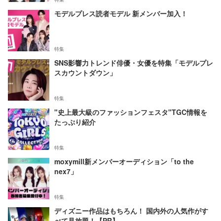
モデルプレス読者モデル 新メンバー加入！
特集
SNS影響力トレンド俳優・女優を特集「モデルプレ
スカウントダウン」
特集
"史上最大級のファッションフェスタ"TGC情報を
たっぷり紹介
特集
moxymill新メンバーオーディション「to the
nex7」
特集
ディズニー作品はもちろん！ 国内外の人気作がす
べて見放題！【PR】