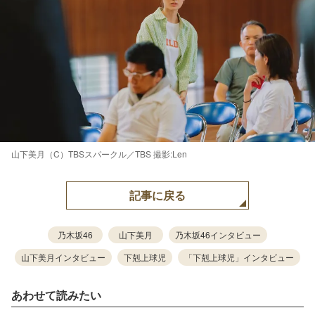
山下美月（C）TBSスパークル／TBS 撮影:Len
記事に戻る
乃木坂46
山下美月
乃木坂46インタビュー
山下美月インタビュー
下剋上球児
「下剋上球児」インタビュー
あわせて読みたい