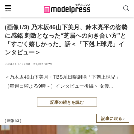
(画像1/3) 乃木坂46山下美月、鈴木亮平の姿勢
に感銘 刺激となった“芝居への向き合い方”と
「すごく嬉しかった」話＜「下剋上球児」イ
ンタビュー＞
2023.11.17 07:00
64,916
views
＜乃木坂46山下美月・TBS系日曜劇場「下剋上球児」
（毎週日曜よる9時～）インタビュー後編＞ 女優...
記事の続きを読む
記事に戻る
( 画像1/3 )