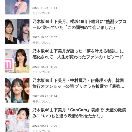
2023.11.05 11:14
モデルプレス
乃木坂46山下美月、櫻坂46山下瞳月に“熱烈ラブコ
ール”送っていた「この間初めて会いました」
2023.10.30 17:57
モデルプレス
乃木坂46山下美月が語った「夢を叶える秘訣」に
感化されて…人生が変わったファンのエピソード
【モデルプレス特別企画】
2023.10.06 18:00
モデルプレス
乃木坂46山下美月・中村麗乃・伊藤理々杏、韓国
旅行オフショット公開 プリクラも披露で「最強に
可愛い」「仲の良さが伝わる」と反響
2023.09.27 12:14
モデルプレス
乃木坂46山下美月「CanCam」表紙で“天使の微笑
み”「いつもと違う表情が出せたかな」
2023.09.15 17:00
モデルプレス