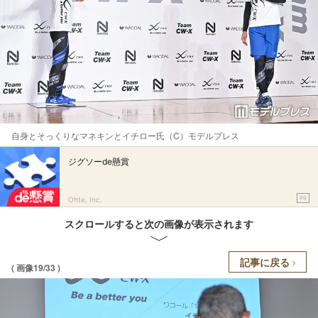
自身とそっくりなマネキンとイチロー氏（C）モデルプレス
ジグソーde懸賞
PR
Ohte, Inc.
スクロールすると次の画像が表示されます
記事に戻る
( 画像19/33 )