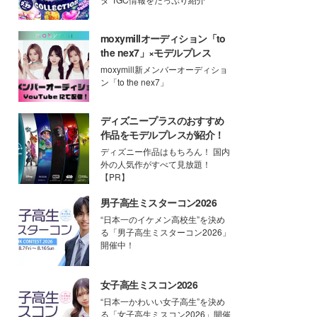
moxymillオーディション「to
the nex7」×モデルプレス
moxymill新メンバーオーディショ
ン「to the nex7」
ディズニープラスのおすすめ
作品をモデルプレスが紹介！
ディズニー作品はもちろん！ 国内
外の人気作がすべて見放題！
【PR】
男子高生ミスターコン2026
“日本一のイケメン高校生”を決め
る「男子高生ミスターコン2026」
開催中！
女子高生ミスコン2026
“日本一かわいい女子高生”を決め
る「女子高生ミスコン2026」開催