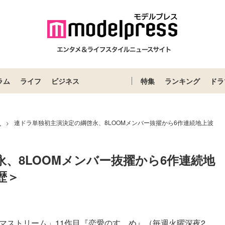
ラム
ライフ
ビジネス
特集
ランキング
ドラ
ス
連ドラ単独初主演決定の綱啓永、8LOOMメンバー抜擢から6作連続地上波
>
、8LOOMメンバー抜擢から6作連続地
歴＞
マストリーム」11作目『恋愛のすゝめ』（毎週火曜深夜2...