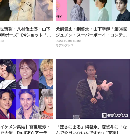
世琉弥・八村倫太郎・山下
犬飼貴丈・綱啓永・山下幸輝「第36回
OOMポーズ”で4ショット「激
ジュノン・スーパーボーイ・コンテス
ける」と反響続々
ト」ゲスト出演決定 ファイナリスト11
:38
2023.10.08 12:00
モデルプレス
人も発表
イケメン集結】宮世琉弥・
「ぼさにまる」綱啓永、森愁斗に「な
戸大聖…Da-iCEらアーティ
んで今日いないんですか」“充実し