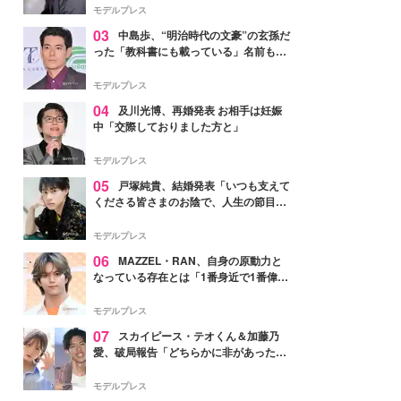
モデルプレス
03
中島歩、“明治時代の文豪”の玄孫だ
った「教科書にも載っている」名前も先
祖に由来
モデルプレス
04
及川光博、再婚発表 お相手は妊娠
中「交際しておりました方と」
モデルプレス
05
戸塚純貴、結婚発表「いつも支えて
くださる皆さまのお陰で、人生の節目を
迎えられること、心より感謝しておりま
す」【全文】
モデルプレス
06
MAZZEL・RAN、自身の原動力と
なっている存在とは「1番身近で1番偉大
な存在」
モデルプレス
07
スカイピース・テオくん＆加藤乃
愛、破局報告「どちらかに非があったわ
けではなく」2023年2月に交際発表
モデルプレス