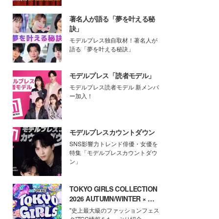
著名人が語る「夢を叶える秘
訣」
モデルプレス独自取材！著名人が
語る「夢を叶える秘訣」
モデルプレス「読者モデル」
モデルプレス読者モデル 新メンバ
ー加入！
モデルプレスカウントダウン
SNS影響力トレンド俳優・女優を
特集「モデルプレスカウントダウ
ン」
TOKYO GIRLS COLLECTION
2026 AUTUMN/WINTER × モ
デルプレス
"史上最大級のファッションフェス
タ"TGC情報をたっぷり紹介