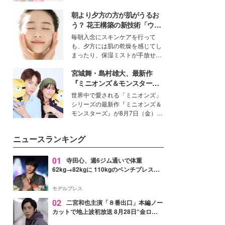
イベートでも仲良しで旅行好きな
朝より夕方の方が肌がうるお
モデル・愛甲ひかりさんと橋下美
好さんを迎えて本音で女子会トー
う？ 花王構築の新技術「ウォ
ク。猛暑のお出かけを快適に過ご
ーターキャプチャリングスキ
毎朝入念にスキンケアを行って
すヒントや、2人が感動した夏の
ン（捕水肌）」がスキンケア
も、夕方には肌の乾燥を感じてし
生理の新常識にも迫りました。
の常識を変える予感
まったり、保湿ミストが手放せな
いという読者も多いのでは？そん
宮城舞・島村雄大、最新作
な美容の常識を大きく変える可能
性を秘めた、革新的な「Water
『ミニオンズ＆モンスター
Capturing Skin（ウォーターキャ
ズ』の魅力熱弁 ハチャメチャ
世界中で愛される「ミニオンズ」
プチャリングスキン：捕水肌）」
だけじゃない“友情と絆”に感
シリーズの最新作『ミニオンズ＆
技術を、花王が構築した。
動
モンスターズ』が8月7日（金）に
公開。モデルプレスでは、“大のミ
ニオン好き”という共通点を持つモ
ニュースランキング
デルの宮城舞と島村雄大の特別対
談をお届け！それぞれの視点か
ら、今作ならではの魅力や予想外
01
寺田心、週6ジム通いで体重
の感動をもたらす奥深いストーリ
62kg→82kgに 110kgのベンチプレス持
ーについて熱く語り合ってもらっ
ち上げる姿披露「胸板の厚みすごい」
た。
「かっこいい」と反響
モデルプレス
02
二宮和也主演「８番出口」本編ノー
カットで地上波初放送 8月28日“金ロ
ー”枠