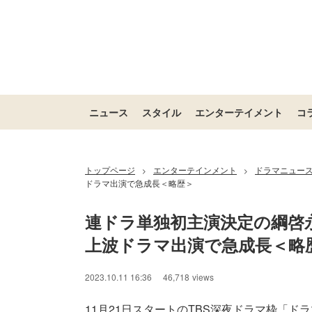
ニュース
スタイル
エンターテイメント
コ
トップページ
エンターテインメント
ドラマニュー
>
>
ドラマ出演で急成長＜略歴＞
連ドラ単独初主演決定の綱啓永
上波ドラマ出演で急成長＜略
2023.10.11 16:36
46,718
views
11月21日スタートのTBS深夜ドラマ枠「ドラ