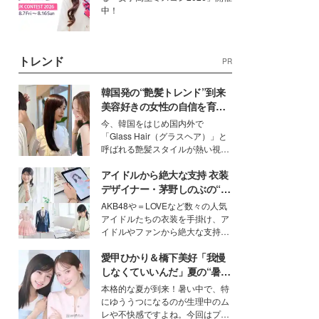
中！
トレンド
PR
韓国発の“艶髪トレンド”到来
美容好きの女性の自信を育む
「ヘアケア事情」って？
今、韓国をはじめ国内外で
「Glass Hair（グラスヘア）」と
呼ばれる艶髪スタイルが熱い視線
を集めています。メイクやファッ
アイドルから絶大な支持 衣装
ションの完成度を高めるベースと
して、“髪そのものの美しさ”に改
デザイナー・茅野しのぶの“可
めて注目する人が増えている様
愛い”を作る美学＜「シチズン
AKB48や＝LOVEなど数々の人気
子。今回は、そんな憧れの艶やか
クロスシー」インタビュー＞
アイドルたちの衣装を手掛け、ア
な髪を日常で叶える、美容好きの
イドルやファンから絶大な支持を
女性たちのヘアケア事情を紹介し
得る、株式会社オサレカンパニー
ます。
愛甲ひかり＆橋下美好「我慢
取締役兼クリエイティブディレク
ター・茅野しのぶ。一人ひとりの
しなくていいんだ」夏の“暑さ
個性に寄り添い、魅力を引き出す
対策”の新しい選択肢とは？
本格的な夏が到来！暑い中で、特
衣装作りは、多くの女性たちに勇
にゆううつになるのが生理中のム
気と自信を与え続けている。
レや不快感ですよね。今回はプラ