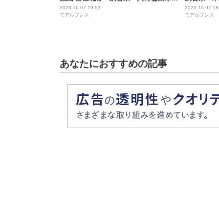
山下幸輝が個性発揮＜TGC 北九州
ストも
2023.10.07 19:53
2023.10.07 18
モデルプレス
モデルプレス
2023＞
あなたにおすすめの記事