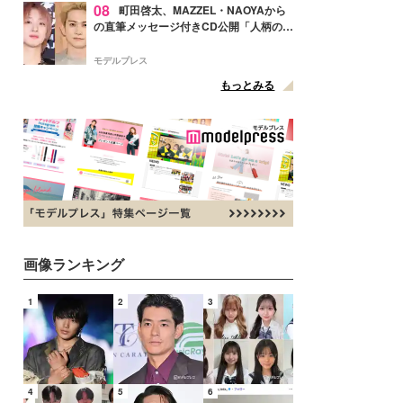
08
町田啓太、MAZZEL・NAOYAから
の直筆メッセージ付きCD公開「人柄の良
さがにじみ出てる」の声
モデルプレス
もっとみる
画像ランキング
1
2
3
4
5
6