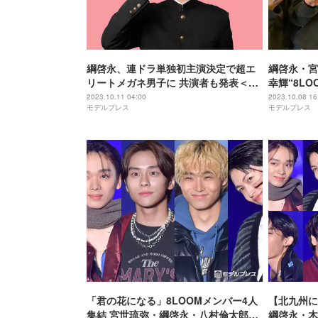
綱啓永、連ドラ単独初主演決定で超エ
綱啓永・宮
リートメガネ男子に 共演者も発表＜恋
幸輝“8L
愛のすゝめ＞
アツ」「泣
2023.10.11 04:00
2023.10.08 16
モデルプレス
モデルプレス
「君の花になる」8LOOMメンバー4人
【北九州に
集結 宮世琉弥・綱啓永・八村倫太郎・
綱啓永・木