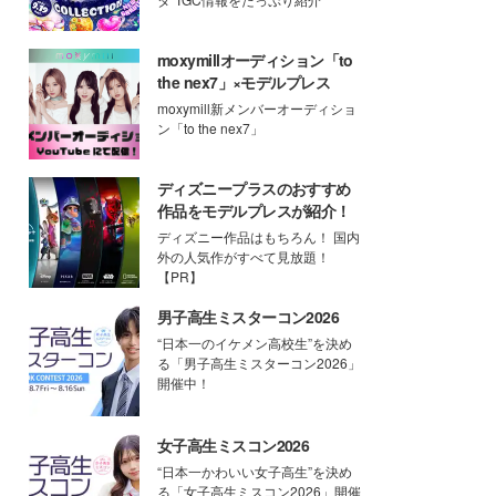
moxymillオーディション「to
the nex7」×モデルプレス
moxymill新メンバーオーディショ
ン「to the nex7」
ディズニープラスのおすすめ
作品をモデルプレスが紹介！
ディズニー作品はもちろん！ 国内
外の人気作がすべて見放題！
【PR】
男子高生ミスターコン2026
“日本一のイケメン高校生”を決め
る「男子高生ミスターコン2026」
開催中！
女子高生ミスコン2026
“日本一かわいい女子高生”を決め
る「女子高生ミスコン2026」開催