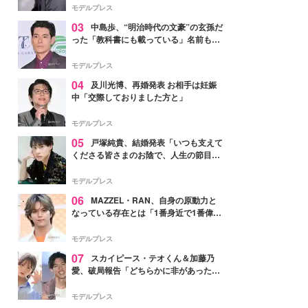
モデルプレス
03
中島歩、“明治時代の文豪”の玄孫だ
った「教科書にも載っている」名前も先
祖に由来
モデルプレス
04
及川光博、再婚発表 お相手は妊娠
中「交際しておりました方と」
モデルプレス
05
戸塚純貴、結婚発表「いつも支えて
くださる皆さまのお陰で、人生の節目を
迎えられること、心より感謝しておりま
す」【全文】
モデルプレス
06
MAZZEL・RAN、自身の原動力と
なっている存在とは「1番身近で1番偉大
な存在」
モデルプレス
07
スカイピース・テオくん＆加藤乃
愛、破局報告「どちらかに非があったわ
けではなく」2023年2月に交際発表
モデルプレス