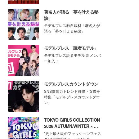
著名人が語る「夢を叶える秘
訣」
モデルプレス独自取材！著名人が
語る「夢を叶える秘訣」
モデルプレス「読者モデル」
モデルプレス読者モデル 新メンバ
ー加入！
モデルプレスカウントダウン
SNS影響力トレンド俳優・女優を
特集「モデルプレスカウントダウ
ン」
TOKYO GIRLS COLLECTION
2026 AUTUMN/WINTER × モ
デルプレス
"史上最大級のファッションフェス
タ"TGC情報をたっぷり紹介