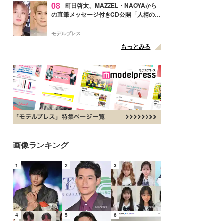
08
町田啓太、MAZZEL・NAOYAから
の直筆メッセージ付きCD公開「人柄の良
さがにじみ出てる」の声
モデルプレス
もっとみる
画像ランキング
1
2
3
4
5
6