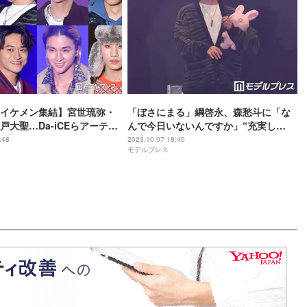
イケメン集結】宮世琉弥・
「ぼさにまる」綱啓永、森愁斗に「な
戸大聖…Da-iCEらアーティ
んで今日いないんですか」“充実し
た”再共演も回顧＜TGC 北九州 2023＞
:48
2023.10.07 18:40
モデルプレス