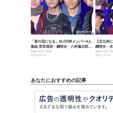
「君の花になる」8LOOMメンバー4人
【北九州に
集結 宮世琉弥・綱啓永・八村倫太郎・
綱啓永・木
山下幸輝が個性発揮＜TGC 北九州
ストも
2023.10.07 19:53
2023.10.07 18
モデルプレス
モデルプレス
2023＞
あなたにおすすめの記事