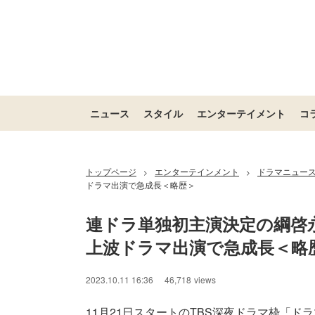
ニュース
スタイル
エンターテイメント
コ
トップページ
エンターテインメント
ドラマニュー
>
>
ドラマ出演で急成長＜略歴＞
連ドラ単独初主演決定の綱啓永
上波ドラマ出演で急成長＜略
2023.10.11 16:36
46,718
views
11月21日スタートのTBS深夜ドラマ枠「ドラ