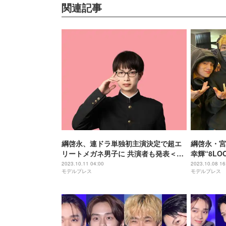
関連記事
綱啓永、連ドラ単独初主演決定で超エ
綱啓永・宮
リートメガネ男子に 共演者も発表＜恋
幸輝“8L
愛のすゝめ＞
アツ」「泣
2023.10.11 04:00
2023.10.08 16
モデルプレス
モデルプレス