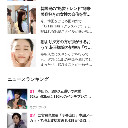
公開。モデルプレスでは、“大のミ
韓国発の“艶髪トレンド”到来
ニオン好き”という共通点を持つモ
デルの宮城舞と島村雄大の特別対
美容好きの女性の自信を育む
談をお届け！それぞれの視点か
「ヘアケア事情」って？
今、韓国をはじめ国内外で
ら、今作ならではの魅力や予想外
「Glass Hair（グラスヘア）」と
の感動をもたらす奥深いストーリ
呼ばれる艶髪スタイルが熱い視線
ーについて熱く語り合ってもらっ
を集めています。メイクやファッ
た。
朝より夕方の方が肌がうるお
ションの完成度を高めるベースと
して、“髪そのものの美しさ”に改
う？ 花王構築の新技術「ウォ
めて注目する人が増えている様
ーターキャプチャリングスキ
毎朝入念にスキンケアを行って
子。今回は、そんな憧れの艶やか
ン（捕水肌）」がスキンケア
も、夕方には肌の乾燥を感じてし
な髪を日常で叶える、美容好きの
の常識を変える予感
まったり、保湿ミストが手放せな
女性たちのヘアケア事情を紹介し
いという読者も多いのでは？そん
ます。
な美容の常識を大きく変える可能
ニュースランキング
性を秘めた、革新的な「Water
Capturing Skin（ウォーターキャ
プチャリングスキン：捕水肌）」
01
寺田心、週6ジム通いで体重
技術を、花王が構築した。
62kg→82kgに 110kgのベンチプレス持
ち上げる姿披露「胸板の厚みすごい」
「かっこいい」と反響
モデルプレス
02
二宮和也主演「８番出口」本編ノー
カットで地上波初放送 8月28日“金ロ
ー”枠