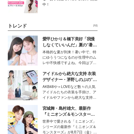
中！
トレンド
PR
愛甲ひかり＆橋下美好「我慢
しなくていいんだ」夏の“暑さ
対策”の新しい選択肢とは？
本格的な夏が到来！暑い中で、特
にゆううつになるのが生理中のム
レや不快感ですよね。今回はプラ
イベートでも仲良しで旅行好きな
アイドルから絶大な支持 衣装
モデル・愛甲ひかりさんと橋下美
好さんを迎えて本音で女子会トー
デザイナー・茅野しのぶの“可
ク。猛暑のお出かけを快適に過ご
愛い”を作る美学＜「シチズン
AKB48や＝LOVEなど数々の人気
すヒントや、2人が感動した夏の
クロスシー」インタビュー＞
アイドルたちの衣装を手掛け、ア
生理の新常識にも迫りました。
イドルやファンから絶大な支持を
得る、株式会社オサレカンパニー
宮城舞・島村雄大、最新作
取締役兼クリエイティブディレク
ター・茅野しのぶ。一人ひとりの
『ミニオンズ＆モンスター
個性に寄り添い、魅力を引き出す
ズ』の魅力熱弁 ハチャメチャ
世界中で愛される「ミニオンズ」
衣装作りは、多くの女性たちに勇
だけじゃない“友情と絆”に感
シリーズの最新作『ミニオンズ＆
気と自信を与え続けている。
動
モンスターズ』が8月7日（金）に