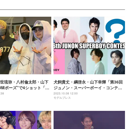
世琉弥・八村倫太郎・山下
犬飼貴丈・綱啓永・山下幸輝「第36回
OOMポーズ”で4ショット「激
ジュノン・スーパーボーイ・コンテス
ける」と反響続々
ト」ゲスト出演決定 ファイナリスト11
:38
2023.10.08 12:00
モデルプレス
人も発表