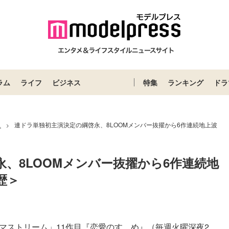
ラム
ライフ
ビジネス
特集
ランキング
ドラ
ス
連ドラ単独初主演決定の綱啓永、8LOOMメンバー抜擢から6作連続地上波
>
、8LOOMメンバー抜擢から6作連続地
歴＞
マストリーム」11作目『恋愛のすゝめ』（毎週火曜深夜2...