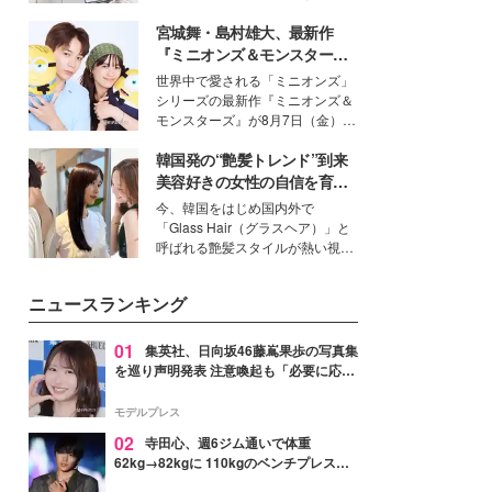
得る、株式会社オサレカンパニー
宮城舞・島村雄大、最新作
取締役兼クリエイティブディレク
ター・茅野しのぶ。一人ひとりの
『ミニオンズ＆モンスター
個性に寄り添い、魅力を引き出す
ズ』の魅力熱弁 ハチャメチャ
世界中で愛される「ミニオンズ」
衣装作りは、多くの女性たちに勇
だけじゃない“友情と絆”に感
シリーズの最新作『ミニオンズ＆
気と自信を与え続けている。
動
モンスターズ』が8月7日（金）に
公開。モデルプレスでは、“大のミ
韓国発の“艶髪トレンド”到来
ニオン好き”という共通点を持つモ
デルの宮城舞と島村雄大の特別対
美容好きの女性の自信を育む
談をお届け！それぞれの視点か
「ヘアケア事情」って？
今、韓国をはじめ国内外で
ら、今作ならではの魅力や予想外
「Glass Hair（グラスヘア）」と
の感動をもたらす奥深いストーリ
呼ばれる艶髪スタイルが熱い視線
ーについて熱く語り合ってもらっ
を集めています。メイクやファッ
た。
ションの完成度を高めるベースと
ニュースランキング
して、“髪そのものの美しさ”に改
めて注目する人が増えている様
子。今回は、そんな憧れの艶やか
01
集英社、日向坂46藤嶌果歩の写真集
な髪を日常で叶える、美容好きの
を巡り声明発表 注意喚起も「必要に応じ
女性たちのヘアケア事情を紹介し
て法的措置を含む対応を検討」
ます。
モデルプレス
02
寺田心、週6ジム通いで体重
62kg→82kgに 110kgのベンチプレス持
ち上げる姿披露「胸板の厚みすごい」