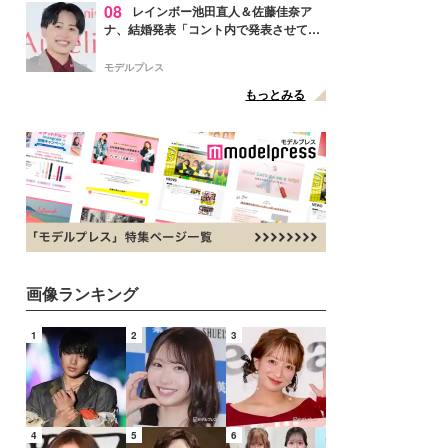
08
レインボー池田直人＆佐藤佳奈ア
ナ、結婚発表「コント内で発表させてい
ただきました」読売テレビ退社は生活拠
点変更のため
モデルプレス
もっとみる
画像ランキング
1
2
3
4
5
6