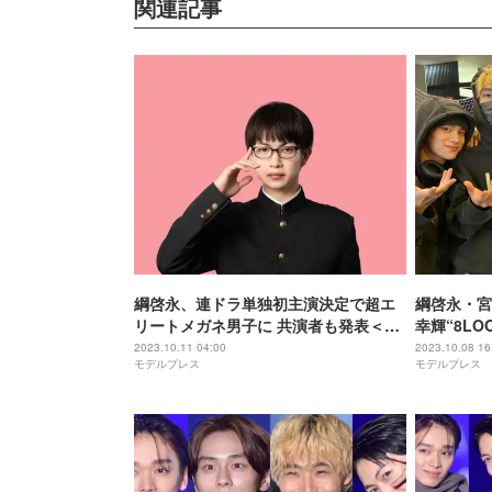
関連記事
綱啓永、連ドラ単独初主演決定で超エ
綱啓永・宮
リートメガネ男子に 共演者も発表＜恋
幸輝“8L
愛のすゝめ＞
アツ」「泣
2023.10.11 04:00
2023.10.08 16
モデルプレス
モデルプレス