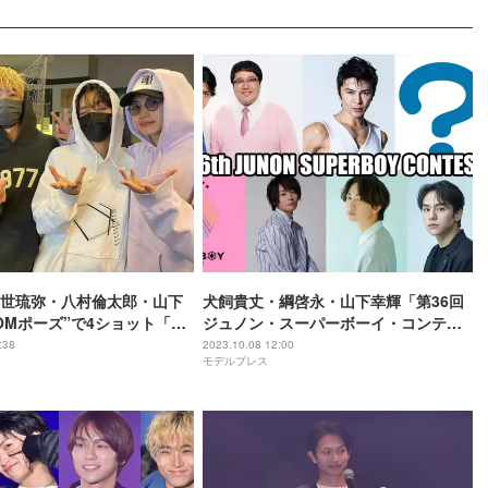
世琉弥・八村倫太郎・山下
犬飼貴丈・綱啓永・山下幸輝「第36回
OOMポーズ”で4ショット「激
ジュノン・スーパーボーイ・コンテス
ける」と反響続々
ト」ゲスト出演決定 ファイナリスト11
:38
2023.10.08 12:00
モデルプレス
人も発表