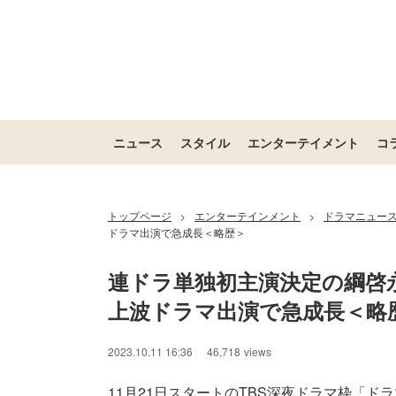
ニュース
スタイル
エンターテイメント
コ
トップページ
エンターテインメント
ドラマニュー
>
>
ドラマ出演で急成長＜略歴＞
連ドラ単独初主演決定の綱啓永
上波ドラマ出演で急成長＜略
2023.10.11 16:36
46,718
views
11月21日スタートのTBS深夜ドラマ枠「ドラ