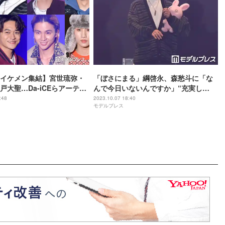
イケメン集結】宮世琉弥・
「ぼさにまる」綱啓永、森愁斗に「な
戸大聖…Da-iCEらアーティ
んで今日いないんですか」“充実し
た”再共演も回顧＜TGC 北九州 2023＞
:48
2023.10.07 18:40
モデルプレス