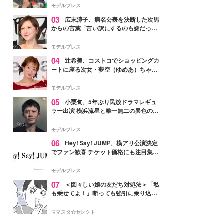
「かっこいい」と反響
モデルプレス
03
広末涼子、病名公表を決断した次男
からの言葉「言い訳にするのも嫌だっ
た」「言うべきか迷った」
モデルプレス
04
辻希美、コストコでショッピングカ
ートに座る次女・夢空（ゆめあ）ちゃん
の姿公開「乗りこなしてる感じが可愛す
ぎ」「成長を感じる」の声
モデルプレス
05
小栗旬、5年ぶり民放ドラマレギュ
ラー出演 横浜流星と唯一無二の異色のバ
ディで初共演【LOST10】
モデルプレス
06
Hey! Say! JUMP、横アリ公演決定
でファン歓喜 チケット価格にも注目集ま
る「激アツ」「平成に戻ったみたい」
モデルプレス
07
＜図々しい娘の友だち対処法＞「私
も乗せてよ！」断っても強引に乗り込ん
でくる友だち【第1話まんが】
ママスタ☆セレクト