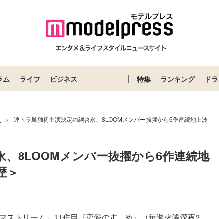
ラム
ライフ
ビジネス
特集
ランキング
ドラ
ス
連ドラ単独初主演決定の綱啓永、8LOOMメンバー抜擢から6作連続地上波
>
、8LOOMメンバー抜擢から6作連続地
歴＞
マストリーム」11作目『恋愛のすゝめ』（毎週火曜深夜2...