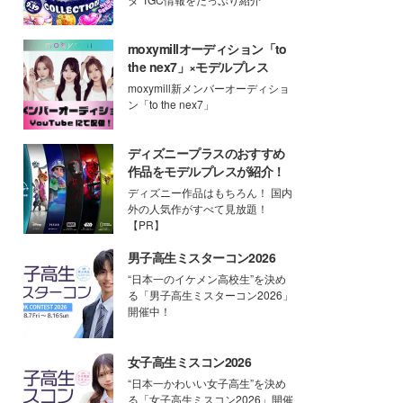
moxymillオーディション「to
the nex7」×モデルプレス
moxymill新メンバーオーディショ
ン「to the nex7」
ディズニープラスのおすすめ
作品をモデルプレスが紹介！
ディズニー作品はもちろん！ 国内
外の人気作がすべて見放題！
【PR】
男子高生ミスターコン2026
“日本一のイケメン高校生”を決め
る「男子高生ミスターコン2026」
開催中！
女子高生ミスコン2026
“日本一かわいい女子高生”を決め
る「女子高生ミスコン2026」開催