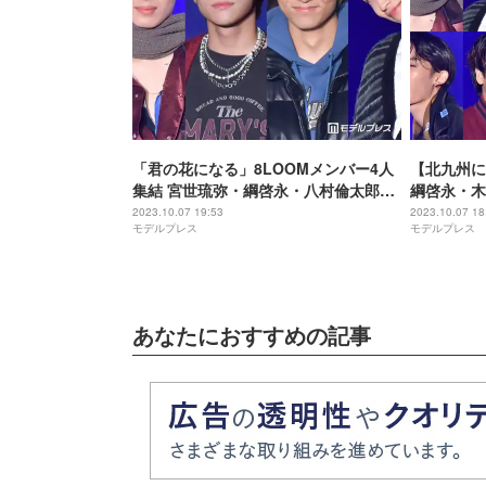
「君の花になる」8LOOMメンバー4人
【北九州に
集結 宮世琉弥・綱啓永・八村倫太郎・
綱啓永・木
山下幸輝が個性発揮＜TGC 北九州
ストも
2023.10.07 19:53
2023.10.07 18
モデルプレス
モデルプレス
2023＞
あなたにおすすめの記事