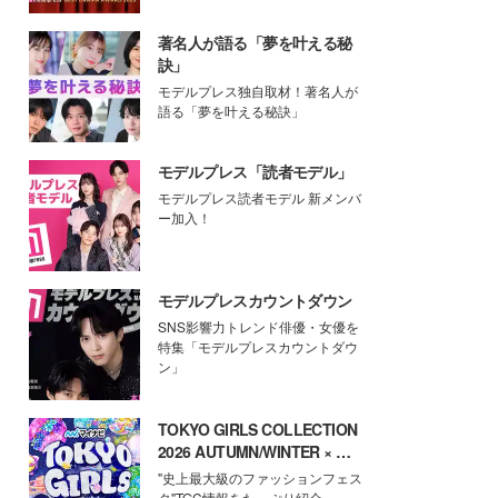
著名人が語る「夢を叶える秘
訣」
モデルプレス独自取材！著名人が
語る「夢を叶える秘訣」
モデルプレス「読者モデル」
モデルプレス読者モデル 新メンバ
ー加入！
モデルプレスカウントダウン
SNS影響力トレンド俳優・女優を
特集「モデルプレスカウントダウ
ン」
TOKYO GIRLS COLLECTION
2026 AUTUMN/WINTER × モ
デルプレス
"史上最大級のファッションフェス
タ"TGC情報をたっぷり紹介