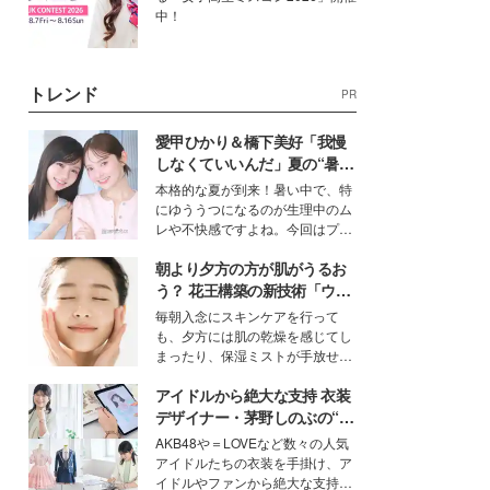
中！
トレンド
PR
愛甲ひかり＆橋下美好「我慢
しなくていいんだ」夏の“暑さ
対策”の新しい選択肢とは？
本格的な夏が到来！暑い中で、特
にゆううつになるのが生理中のム
レや不快感ですよね。今回はプラ
イベートでも仲良しで旅行好きな
朝より夕方の方が肌がうるお
モデル・愛甲ひかりさんと橋下美
好さんを迎えて本音で女子会トー
う？ 花王構築の新技術「ウォ
ク。猛暑のお出かけを快適に過ご
ーターキャプチャリングスキ
毎朝入念にスキンケアを行って
すヒントや、2人が感動した夏の
ン（捕水肌）」がスキンケア
も、夕方には肌の乾燥を感じてし
生理の新常識にも迫りました。
の常識を変える予感
まったり、保湿ミストが手放せな
いという読者も多いのでは？そん
アイドルから絶大な支持 衣装
な美容の常識を大きく変える可能
性を秘めた、革新的な「Water
デザイナー・茅野しのぶの“可
Capturing Skin（ウォーターキャ
愛い”を作る美学＜「シチズン
AKB48や＝LOVEなど数々の人気
プチャリングスキン：捕水肌）」
クロスシー」インタビュー＞
アイドルたちの衣装を手掛け、ア
技術を、花王が構築した。
イドルやファンから絶大な支持を