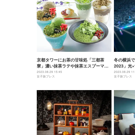
京都タワーにお茶の甘味処「三都茶
冬の横浜で
寮」濃い抹茶ラテや抹茶エスプーマか
2023」
き氷など
ションマッ
2023.08.29 15:45
2023.08.29 11
女子旅プレス
女子旅プレス