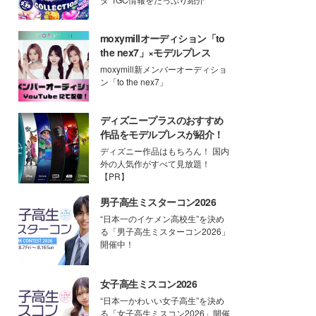
moxymillオーディション「to
the nex7」×モデルプレス
moxymill新メンバーオーディショ
ン「to the nex7」
ディズニープラスのおすすめ
作品をモデルプレスが紹介！
ディズニー作品はもちろん！ 国内
外の人気作がすべて見放題！
【PR】
男子高生ミスターコン2026
“日本一のイケメン高校生”を決め
る「男子高生ミスターコン2026」
開催中！
女子高生ミスコン2026
“日本一かわいい女子高生”を決め
る「女子高生ミスコン2026」開催