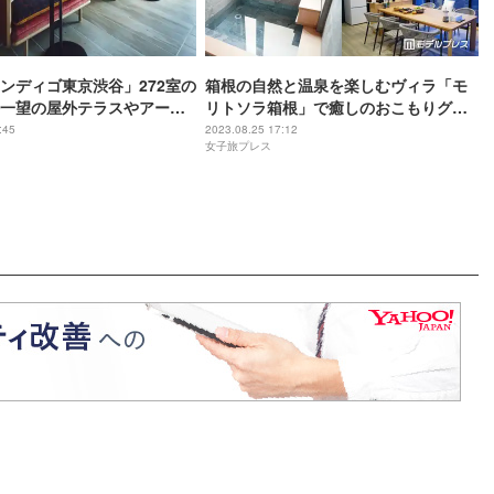
ンディゴ東京渋谷」272室の
箱根の自然と温泉を楽しむヴィラ「モ
一望の屋外テラスやアート
リトソラ箱根」で癒しのおこもりグラ
のようなレストラン完備
ンピング旅＜体験レポ＞
:45
2023.08.25 17:12
女子旅プレス