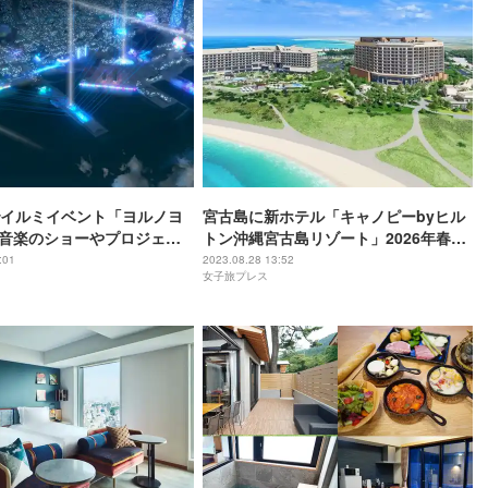
イルミイベント「ヨルノヨ
宮古島に新ホテル「キャノピーbyヒル
光×音楽のショーやプロジェク
トン沖縄宮古島リゾート」2026年春開
ピングで街を演出
業へ、伊良部大橋や夕陽をのぞむルー
:01
2023.08.28 13:52
女子旅プレス
フトッププール完備