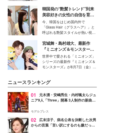
得る、株式会社オサレカンパニー
韓国発の“艶髪トレンド”到来
取締役兼クリエイティブディレク
ター・茅野しのぶ。一人ひとりの
美容好きの女性の自信を育む
個性に寄り添い、魅力を引き出す
「ヘアケア事情」って？
今、韓国をはじめ国内外で
衣装作りは、多くの女性たちに勇
「Glass Hair（グラスヘア）」と
気と自信を与え続けている。
呼ばれる艶髪スタイルが熱い視線
を集めています。メイクやファッ
宮城舞・島村雄大、最新作
ションの完成度を高めるベースと
して、“髪そのものの美しさ”に改
『ミニオンズ＆モンスター
めて注目する人が増えている様
ズ』の魅力熱弁 ハチャメチャ
世界中で愛される「ミニオンズ」
子。今回は、そんな憧れの艶やか
だけじゃない“友情と絆”に感
シリーズの最新作『ミニオンズ＆
な髪を日常で叶える、美容好きの
動
モンスターズ』が8月7日（金）に
女性たちのヘアケア事情を紹介し
公開。モデルプレスでは、“大のミ
ます。
ニオン好き”という共通点を持つモ
ニュースランキング
デルの宮城舞と島村雄大の特別対
談をお届け！それぞれの視点か
ら、今作ならではの魅力や予想外
01
元木湧・安嶋秀生・内村颯太らジュ
の感動をもたらす奥深いストーリ
ニア9人「Three」開幕 3人制作の新曲＆
ーについて熱く語り合ってもらっ
手描きセットに込めた想い「もっと前に
た。
進んで夢を掴みたい」【ゲネプロレポ】
モデルプレス
02
広末涼子、病名公表を決断した次男
からの言葉「言い訳にするのも嫌だっ
た」「言うべきか迷った」