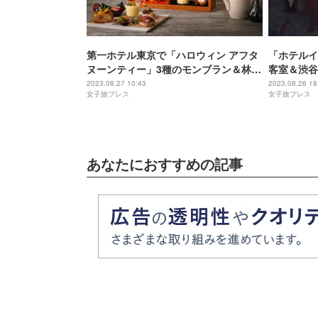
第一ホテル東京で「ハロウィン アフタ
「ホテルイ
ヌーンティー」3種のモンブラン＆林檎
客室＆渋谷
そっくりムースなど見た目も楽しい秋
ギャラリー
2023.08.27 10:43
2023.08.26 18
女子旅プレス
女子旅プレス
スイーツ
あなたにおすすめの記事