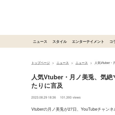
ニュース
スタイル
エンターテイメント
コ
トップページ
ニュース
ニュース
人気Vtube
>
>
>
人気Vtuber・月ノ美兎、
たりに言及
2023.08.29 18:36
101,393
views
Vtuberの月ノ美兎が27日、YouTubeチ