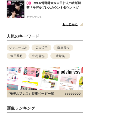
08
M!LK曽野舜太＆吉田仁人の表紙解
禁「モデルプレスカウントダウンマガジ
ン」巻頭に登場
モデルプレス
もっとみる
人気のキーワード
ジャニーズJr.
広末涼子
藤嶌果歩
飯田栞月
中村倫也
辻希美
画像ランキング