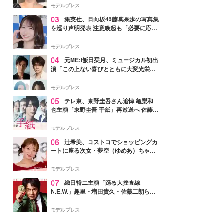
モデルプレス
03
集英社、日向坂46藤嶌果歩の写真集
を巡り声明発表 注意喚起も「必要に応じ
て法的措置を含む対応を検討」
モデルプレス
04
元ME:I飯田栞月、ミュージカル初出
演「この上ない喜びとともに大変光栄」
4年ぶり上演「ファントム」城田優らキ
ャスト発表
モデルプレス
05
テレ東、東野圭吾さん追悼 亀梨和
也主演「東野圭吾 手紙」再放送へ 佐藤隆
太・本田翼・中村倫也ら出演
モデルプレス
06
辻希美、コストコでショッピングカ
ートに座る次女・夢空（ゆめあ）ちゃん
の姿公開「乗りこなしてる感じが可愛す
ぎ」「成長を感じる」の声
モデルプレス
07
織田裕二主演「踊る大捜査線
N.E.W.」趣里・増田貴久・佐藤二朗ら新
メンバー紹介映像解禁 各キャラクター象
徴する“謎のキーワード”も
モデルプレス