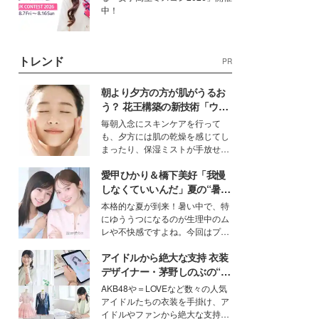
中！
トレンド
PR
朝より夕方の方が肌がうるお
う？ 花王構築の新技術「ウォ
ーターキャプチャリングスキ
毎朝入念にスキンケアを行って
ン（捕水肌）」がスキンケア
も、夕方には肌の乾燥を感じてし
の常識を変える予感
まったり、保湿ミストが手放せな
いという読者も多いのでは？そん
愛甲ひかり＆橋下美好「我慢
な美容の常識を大きく変える可能
性を秘めた、革新的な「Water
しなくていいんだ」夏の“暑さ
Capturing Skin（ウォーターキャ
対策”の新しい選択肢とは？
本格的な夏が到来！暑い中で、特
プチャリングスキン：捕水肌）」
にゆううつになるのが生理中のム
技術を、花王が構築した。
レや不快感ですよね。今回はプラ
イベートでも仲良しで旅行好きな
アイドルから絶大な支持 衣装
モデル・愛甲ひかりさんと橋下美
好さんを迎えて本音で女子会トー
デザイナー・茅野しのぶの“可
ク。猛暑のお出かけを快適に過ご
愛い”を作る美学＜「シチズン
AKB48や＝LOVEなど数々の人気
すヒントや、2人が感動した夏の
クロスシー」インタビュー＞
アイドルたちの衣装を手掛け、ア
生理の新常識にも迫りました。
イドルやファンから絶大な支持を