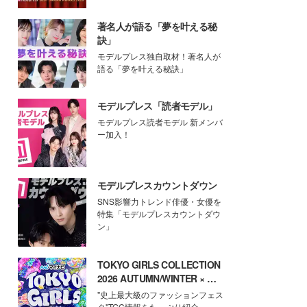
著名人が語る「夢を叶える秘
訣」
モデルプレス独自取材！著名人が
語る「夢を叶える秘訣」
モデルプレス「読者モデル」
モデルプレス読者モデル 新メンバ
ー加入！
モデルプレスカウントダウン
SNS影響力トレンド俳優・女優を
特集「モデルプレスカウントダウ
ン」
TOKYO GIRLS COLLECTION
2026 AUTUMN/WINTER × モ
デルプレス
"史上最大級のファッションフェス
タ"TGC情報をたっぷり紹介