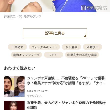
斉藤慎二（C）モデルプレス
記事に戻る
山里亮太
ジャングルポケット
水卜麻美
斉藤慎二
南海キャンディーズ
ZIP！
山里亮太の不毛な議論
あわせて読みたい
ジャンポケ斉藤慎二、不倫騒動を「ZIP！」で謝罪
水卜麻美アナの“神対応”が話題「さすが」「ナイス
アシスト」
2023.08.23 14:07
モデルプレス
近藤千尋、夫の相方・ジャンポケ斉藤の不倫騒動を
生謝罪