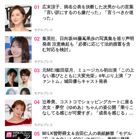
01
広末涼子、病名公表を決断した次男からの言葉
「言い訳にするのも嫌だった」「言うべきか迷
った」
モデルプレス
02
集英社、日向坂46藤嶌果歩の写真集を巡り声明
発表 注意喚起も「必要に応じて法的措置を含
む対応を検討」
モデルプレス
03
元ME:I飯田栞月、ミュージカル初出演「この上
ない喜びとともに大変光栄」4年ぶり上演「フ
ァントム」城田優らキャスト発表
モデルプレス
04
辻希美、コストコでショッピングカートに座る
次女・夢空（ゆめあ）ちゃんの姿公開「乗りこ
なしてる感じが可愛すぎ」「成長を感じる」の
声
モデルプレス
05
M!LK曽野舜太＆吉田仁人の表紙解禁「モデル
プレスカウントダウンマガジン」巻頭に登場