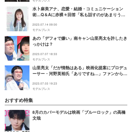
モデルプレス
水卜麻美アナ、恋愛・結婚・コミュニケーション
術…Q＆Aに赤裸々回答「私も話すのがあまりうま
くない」
2023.07.14 09:00
モデルプレス
あの「デフォで嫌い」南キャン山里亮太を許したき
っかけは？
2023.07.07 18:33
モデルプレス
山里亮太「だが情熱はある」映画化提案にプロデュ
ーサー・河野英裕氏「ありですね…」ファンからも
期待の声
2023.07.03 19:23
モデルプレス
おすすめ特集
8月のカバーモデルは映画「ブルーロック」の高橋
文哉