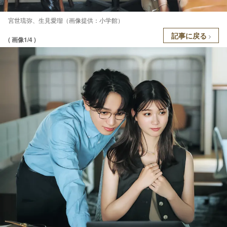
宮世琉弥、生見愛瑠（画像提供：小学館）
記事に戻る
( 画像1/4 )