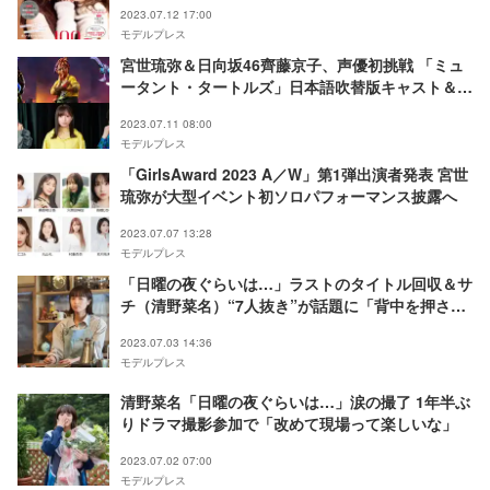
2023.07.12 17:00
モデルプレス
宮世琉弥＆日向坂46齊藤京子、声優初挑戦 「ミュ
ータント・タートルズ」日本語吹替版キャスト＆予
告映像解禁
2023.07.11 08:00
モデルプレス
「GirlsAward 2023 A／W」第1弾出演者発表 宮世
琉弥が大型イベント初ソロパフォーマンス披露へ
2023.07.07 13:28
モデルプレス
「日曜の夜ぐらいは…」ラストのタイトル回収＆サ
チ（清野菜名）“7人抜き”が話題に「背中を押され
た」「月曜日も頑張ろうと思えた」と反響続々
2023.07.03 14:36
モデルプレス
清野菜名「日曜の夜ぐらいは…」涙の撮了 1年半ぶ
りドラマ撮影参加で「改めて現場って楽しいな」
2023.07.02 07:00
モデルプレス