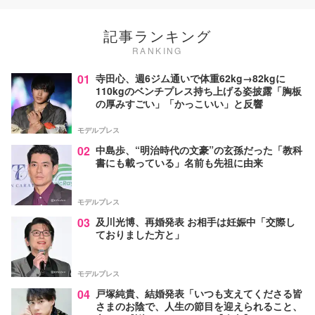
記事ランキング
RANKING
01
寺田心、週6ジム通いで体重62kg→82kgに
110kgのベンチプレス持ち上げる姿披露「胸板
の厚みすごい」「かっこいい」と反響
モデルプレス
02
中島歩、“明治時代の文豪”の玄孫だった「教科
書にも載っている」名前も先祖に由来
モデルプレス
03
及川光博、再婚発表 お相手は妊娠中「交際し
ておりました方と」
モデルプレス
04
戸塚純貴、結婚発表「いつも支えてくださる皆
さまのお陰で、人生の節目を迎えられること、