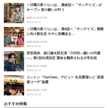
＜日曜の夜ぐらいは… 最終話＞「サンデイズ」が
オープン 皆の願いが叶う
2023.07.02 07:00
モデルプレス
＜日曜の夜ぐらいは… 第9話＞「サンデイズ」開業
に向け新生活 サチに危機迫る…
2023.06.25 07:00
モデルプレス
宮世琉弥、坂口健太郎主演「CODE―願いの代償
―」第1話出演決定 運命を翻弄される大学生役
2023.06.21 18:00
モデルプレス
コットン「CanCam」デビュー 生見愛瑠らと“居酒
屋コーデ”披露
2023.06.20 17:00
モデルプレス
おすすめ特集