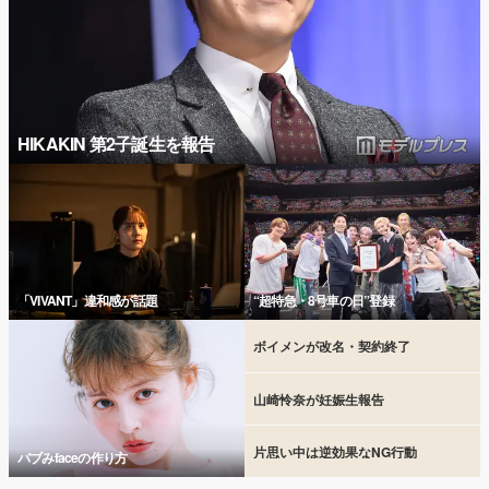
HIKAKIN 第2子誕生を報告
「VIVANT」違和感が話題
“超特急・8号車の日”登録
ボイメンが改名・契約終了
山崎怜奈が妊娠生報告
片思い中は逆効果なNG行動
バブみfaceの作り方