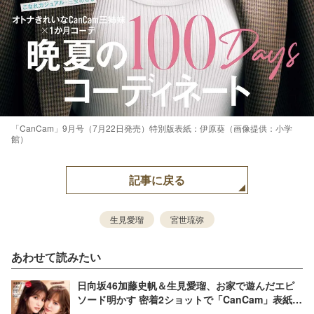
「CanCam」9月号（7月22日発売）特別版表紙：伊原葵（画像提供：小学
館）
記事に戻る
生見愛瑠
宮世琉弥
あわせて読みたい
日向坂46加藤史帆＆生見愛瑠、お家で遊んだエピ
ソード明かす 密着2ショットで「CanCam」表紙登
場