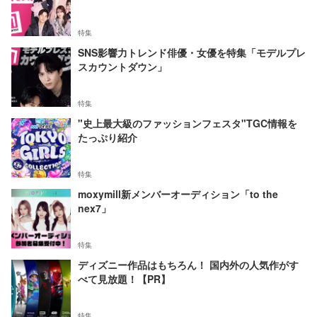
特集
SNS影響力トレンド俳優・女優を特集「モデルプレ
スカウントダウン」
特集
"史上最大級のファッションフェスタ"TGC情報を
たっぷり紹介
特集
moxymill新メンバーオーディション「to the
nex7」
特集
ディズニー作品はもちろん！ 国内外の人気作がす
べて見放題！【PR】
特集