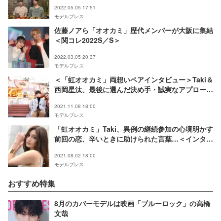
よ」誕生日祝福
2022.05.05 17:51
モデルプレス
佐藤ノアら「オオカミ」歴代メンバーが大阪に集結
＜関コレ2022S／S＞
2022.03.05 20:37
モデルプレス
＜「虹オオカミ」両想いペアインタビュー＞Taki＆
西岡星汰、最後に選んだ決め手・誠実なアプローチ
に込めた想い 大平修蔵への心境も「オオカミで良
2021.11.08 18:00
かった」
モデルプレス
「虹オオカミ」Taki、異例の継続参加の心境明かす
前回の恋、辛いときに助けられた言葉…＜インタビ
ュー連載Vol.11＞
2021.08.02 18:00
モデルプレス
おすすめ特集
8月のカバーモデルは映画「ブルーロック」の高橋
文哉