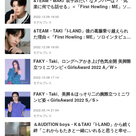
&TEAM・MAKI“双子みたい”なメンバーは？「気
楽に何でも話せる」＜「First Howling : ME」ソロ
インタビュー＞
2022.12.09 19:00
モデルプレス
&TEAM・TAKI「I-LAND」後の葛藤乗り越えられ
た理由＜「First Howling : ME」ソロインタビュー
＞
2022.12.09 19:00
モデルプレス
FAKY・Taki、ロングヘアかき上げ色気全開 美脚際
立つミニワンピ＜GirlsAward 2022 A／W＞
2022.10.08 17:14
モデルプレス
FAKY・Taki、美脚＆ほっそり二の腕際立つミニワ
ンピ姿＜GirlsAward 2022 S／S＞
2022.05.14 21:04
モデルプレス
＆AUDITION boys・K＆TAKI「I-LAND」から続く
絆「これからもたきと一緒にいれると思うと幸せだ