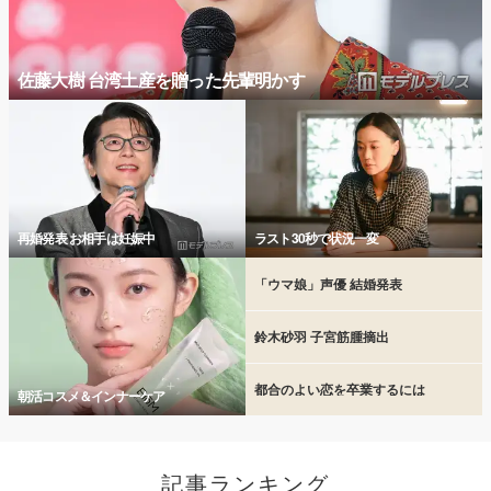
佐藤大樹 台湾土産を贈った先輩明かす
再婚発表 お相手は妊娠中
ラスト30秒で状況一変
「ウマ娘」声優 結婚発表
鈴木砂羽 子宮筋腫摘出
都合のよい恋を卒業するには
朝活コスメ＆インナーケア
記事ランキング