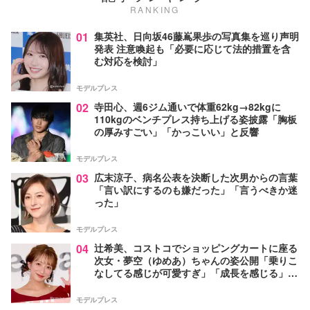
RANKING
01
集英社、日向坂46藤嶌果歩の写真集を巡り声明
発表 注意喚起も「必要に応じて法的措置を含
む対応を検討」
モデルプレス
02
寺田心、週6ジム通いで体重62kg→82kgに
110kgのベンチプレス持ち上げる姿披露「胸板
の厚みすごい」「かっこいい」と反響
モデルプレス
03
広末涼子、病名公表を決断した次男からの言葉
「言い訳にするのも嫌だった」「言うべきか迷
った」
モデルプレス
04
辻希美、コストコでショッピングカートに座る
次女・夢空（ゆめあ）ちゃんの姿公開「乗りこ
なしてる感じが可愛すぎ」「成長を感じる」の
声
モデルプレス