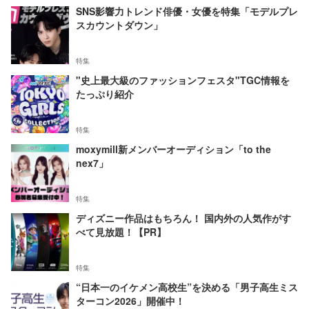
SNS影響力トレンド俳優・女優を特集「モデルプレ
スカウントダウン」
特集
"史上最大級のファッションフェスタ"TGC情報を
たっぷり紹介
特集
moxymill新メンバーオーディション「to the
nex7」
特集
ディズニー作品はもちろん！ 国内外の人気作がす
べて見放題！【PR】
特集
“日本一のイケメン高校生”を決める「男子高生ミス
ターコン2026」開催中！