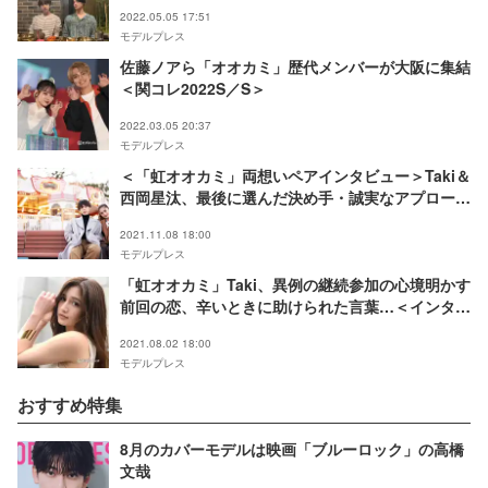
よ」誕生日祝福
2022.05.05 17:51
モデルプレス
佐藤ノアら「オオカミ」歴代メンバーが大阪に集結
＜関コレ2022S／S＞
2022.03.05 20:37
モデルプレス
＜「虹オオカミ」両想いペアインタビュー＞Taki＆
西岡星汰、最後に選んだ決め手・誠実なアプローチ
に込めた想い 大平修蔵への心境も「オオカミで良
2021.11.08 18:00
かった」
モデルプレス
「虹オオカミ」Taki、異例の継続参加の心境明かす
前回の恋、辛いときに助けられた言葉…＜インタビ
ュー連載Vol.11＞
2021.08.02 18:00
モデルプレス
おすすめ特集
8月のカバーモデルは映画「ブルーロック」の高橋
文哉