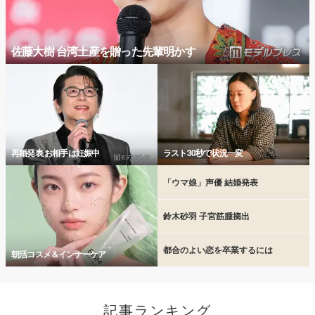
佐藤大樹 台湾土産を贈った先輩明かす
再婚発表 お相手は妊娠中
ラスト30秒で状況一変
「ウマ娘」声優 結婚発表
鈴木砂羽 子宮筋腫摘出
都合のよい恋を卒業するには
朝活コスメ＆インナーケア
記事ランキング