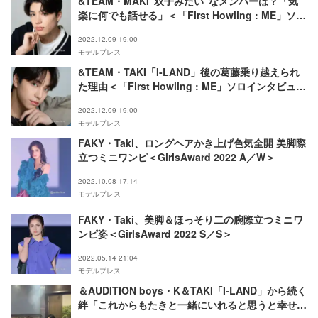
&TEAM・MAKI“双子みたい”なメンバーは？「気
楽に何でも話せる」＜「First Howling : ME」ソロ
インタビュー＞
2022.12.09 19:00
モデルプレス
&TEAM・TAKI「I-LAND」後の葛藤乗り越えられ
た理由＜「First Howling : ME」ソロインタビュー
＞
2022.12.09 19:00
モデルプレス
FAKY・Taki、ロングヘアかき上げ色気全開 美脚際
立つミニワンピ＜GirlsAward 2022 A／W＞
2022.10.08 17:14
モデルプレス
FAKY・Taki、美脚＆ほっそり二の腕際立つミニワ
ンピ姿＜GirlsAward 2022 S／S＞
2022.05.14 21:04
モデルプレス
＆AUDITION boys・K＆TAKI「I-LAND」から続く
絆「これからもたきと一緒にいれると思うと幸せだ