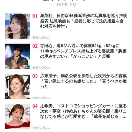
RANKING
01
集英社、日向坂46藤嶌果歩の写真集を巡り声明
発表 注意喚起も「必要に応じて法的措置を含
む対応を検討」
モデルプレス
02
寺田心、週6ジム通いで体重62kg→82kgに
110kgのベンチプレス持ち上げる姿披露「胸板
の厚みすごい」「かっこいい」と反響
モデルプレス
03
広末涼子、病名公表を決断した次男からの言葉
「言い訳にするのも嫌だった」「言うべきか迷
った」
モデルプレス
04
辻希美、コストコでショッピングカートに座る
次女・夢空（ゆめあ）ちゃんの姿公開「乗りこ
なしてる感じが可愛すぎ」「成長を感じる」の
声
モデルプレス