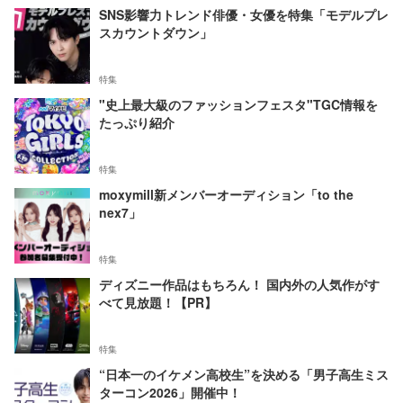
SNS影響力トレンド俳優・女優を特集「モデルプレ
スカウントダウン」
特集
"史上最大級のファッションフェスタ"TGC情報を
たっぷり紹介
特集
moxymill新メンバーオーディション「to the
nex7」
特集
ディズニー作品はもちろん！ 国内外の人気作がす
べて見放題！【PR】
特集
“日本一のイケメン高校生”を決める「男子高生ミス
ターコン2026」開催中！