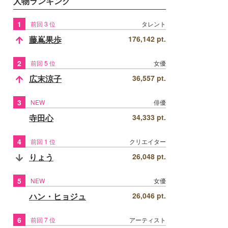
人物ランキング
1
前回 3 位
タレント
藤嶌果歩
176,142 pt.
2
前回 5 位
女優
広末涼子
36,557 pt.
3
NEW
俳優
寺田心
34,333 pt.
4
前回 1 位
クリエイター
りょう
26,048 pt.
5
NEW
女優
ハン・ヒョジュ
26,046 pt.
6
前回 7 位
アーティスト