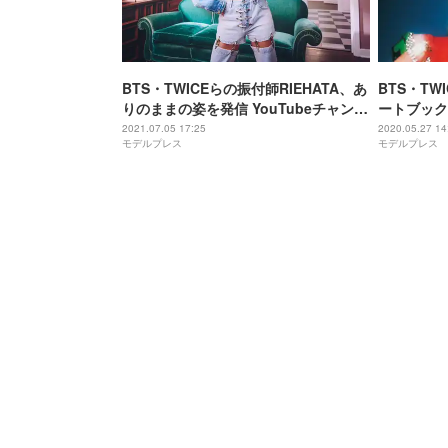
BTS・TWICEらの振付師RIEHATA、あ
BTS・TW
りのままの姿を発信 YouTubeチャンネ
ートブック
ル開設
入りカット
2021.07.05 17:25
2020.05.27 14
モデルプレス
モデルプレス