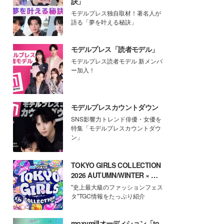
訣」
モデルプレス独自取材！著名人が
語る「夢を叶える秘訣」
モデルプレス「読者モデル」
モデルプレス読者モデル 新メンバ
ー加入！
モデルプレスカウントダウン
SNS影響力トレンド俳優・女優を
特集「モデルプレスカウントダウ
ン」
TOKYO GIRLS COLLECTION
2026 AUTUMN/WINTER × モ
デルプレス
"史上最大級のファッションフェス
タ"TGC情報をたっぷり紹介
moxymillオーディション「to