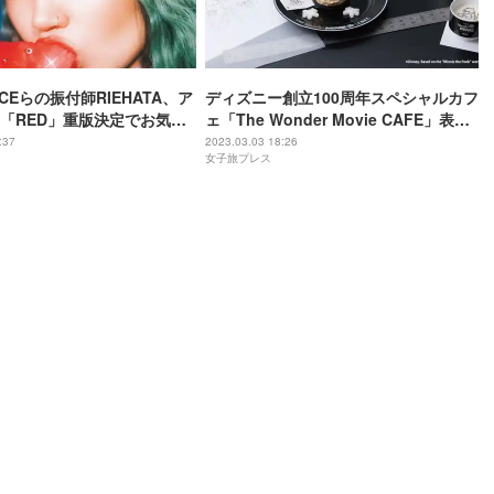
ICEらの振付師RIEHATA、ア
ディズニー創立100周年スペシャルカフ
「RED」重版決定でお気に
ェ「The Wonder Movie CAFE」表参
初公開
道ヒルズにオープン
:37
2023.03.03 18:26
女子旅プレス