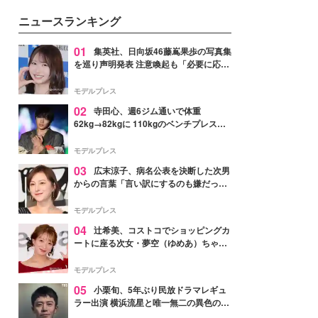
ニュースランキング
01
集英社、日向坂46藤嶌果歩の写真集
を巡り声明発表 注意喚起も「必要に応じ
て法的措置を含む対応を検討」
モデルプレス
02
寺田心、週6ジム通いで体重
62kg→82kgに 110kgのベンチプレス持
ち上げる姿披露「胸板の厚みすごい」
「かっこいい」と反響
モデルプレス
03
広末涼子、病名公表を決断した次男
からの言葉「言い訳にするのも嫌だっ
た」「言うべきか迷った」
モデルプレス
04
辻希美、コストコでショッピングカ
ートに座る次女・夢空（ゆめあ）ちゃん
の姿公開「乗りこなしてる感じが可愛す
ぎ」「成長を感じる」の声
モデルプレス
05
小栗旬、5年ぶり民放ドラマレギュ
ラー出演 横浜流星と唯一無二の異色のバ
ディで初共演【LOST10】