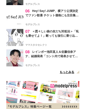
モデルプレス
06
Hey! Say! JUMP、横アリ公演決定
でファン歓喜 チケット価格にも注目集ま
る「激アツ」「平成に戻ったみたい」
モデルプレス
07
＜図々しい娘の友だち対処法＞「私
も乗せてよ！」断っても強引に乗り込ん
でくる友だち【第1話まんが】
ママスタ☆セレクト
08
レインボー池田直人＆佐藤佳奈ア
ナ、結婚発表「コント内で発表させてい
ただきました」読売テレビ退社は生活拠
点変更のため
モデルプレス
もっとみる