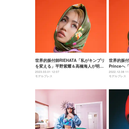
世界的振付師RIEHATA「私がキンプリ
世界的振付師
を変える」平野紫耀＆高橋海人が明か
Princ
した“もう1個武器を増やす”まで
平野紫耀の
2023.03.01 12:07
2022.12.08 11
モデルプレス
モデルプレス
にも反応