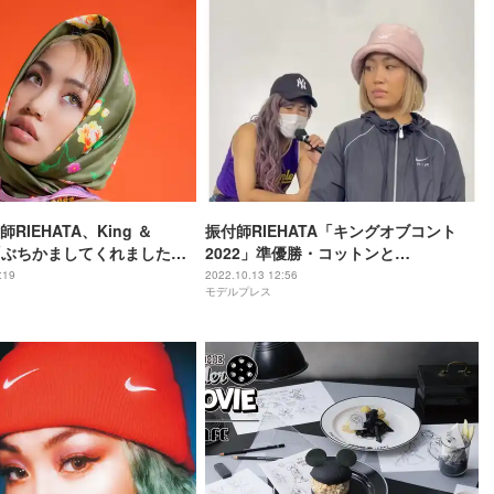
RIEHATA、King ＆
振付師RIEHATA「キングオブコント
eへ「ぶちかましてくれました」
2022」準優勝・コットンと
“やばいダンサーさん”呼び
「ichiban」即興コント「面白すぎる」
:19
2022.10.13 12:56
モデルプレス
「踊ってるの嬉しい」の声