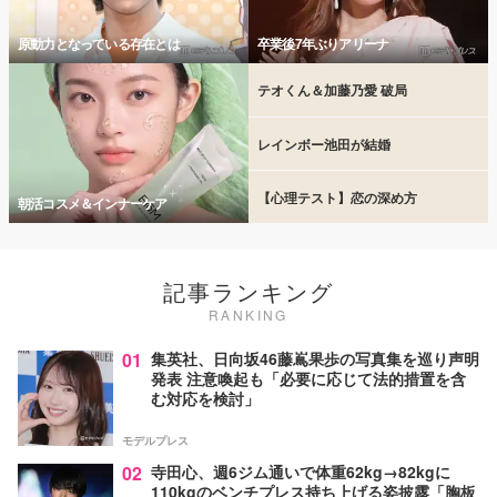
原動力となっている存在とは
卒業後7年ぶりアリーナ
テオくん＆加藤乃愛 破局
レインボー池田が結婚
【心理テスト】恋の深め方
朝活コスメ＆インナーケア
記事ランキング
RANKING
01
集英社、日向坂46藤嶌果歩の写真集を巡り声明
発表 注意喚起も「必要に応じて法的措置を含
む対応を検討」
モデルプレス
02
寺田心、週6ジム通いで体重62kg→82kgに
110kgのベンチプレス持ち上げる姿披露「胸板