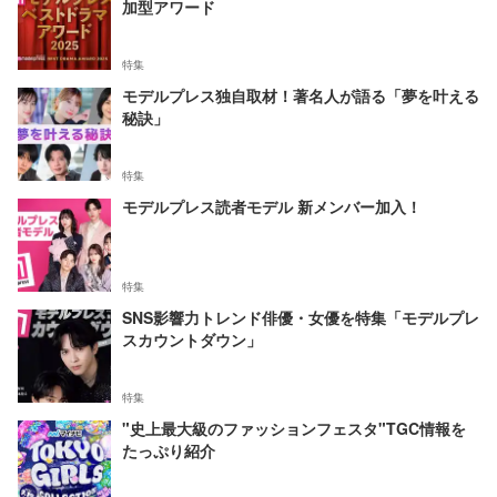
加型アワード
特集
モデルプレス独自取材！著名人が語る「夢を叶える
秘訣」
特集
モデルプレス読者モデル 新メンバー加入！
特集
SNS影響力トレンド俳優・女優を特集「モデルプレ
スカウントダウン」
特集
"史上最大級のファッションフェスタ"TGC情報を
たっぷり紹介