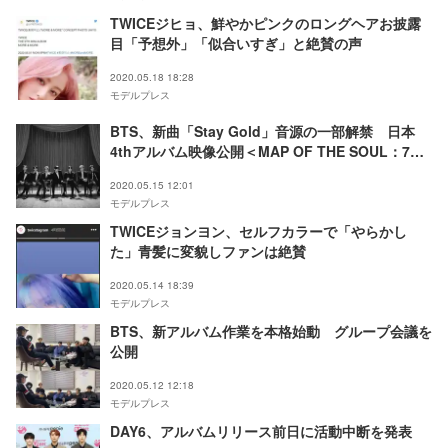
TWICEジヒョ、鮮やかピンクのロングヘアお披露
目「予想外」「似合いすぎ」と絶賛の声
2020.05.18 18:28
モデルプレス
BTS、新曲「Stay Gold」音源の一部解禁 日本
4thアルバム映像公開＜MAP OF THE SOUL：7～
THE JOURNEY～＞
2020.05.15 12:01
モデルプレス
TWICEジョンヨン、セルフカラーで「やらかし
た」青髪に変貌しファンは絶賛
2020.05.14 18:39
モデルプレス
BTS、新アルバム作業を本格始動 グループ会議を
公開
2020.05.12 12:18
モデルプレス
DAY6、アルバムリリース前日に活動中断を発表