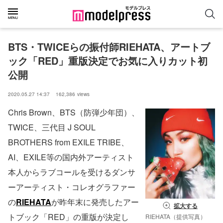
BTS・TWICEらの振付師RIEHATA、アートブ
ック「RED」重版決定でお気に入りカット初
公開
2020.05.27 14:37
162,386
views
Chris Brown、BTS（防弾少年団）、
TWICE、三代目 J SOUL
BROTHERS from EXILE TRIBE、
AI、EXILE等の国内外アーティスト
本人からラブコールを受けるダンサ
ーアーティスト・コレオグラファー
の
RIEHATA
が昨年末に発売したアー
拡大する
トブック「RED」の重版が決定し
RIEHATA（提供写真）