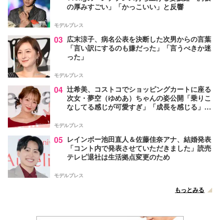
の厚みすごい」「かっこいい」と反響
モデルプレス
03
広末涼子、病名公表を決断した次男からの言葉
「言い訳にするのも嫌だった」「言うべきか迷
った」
モデルプレス
04
辻希美、コストコでショッピングカートに座る
次女・夢空（ゆめあ）ちゃんの姿公開「乗りこ
なしてる感じが可愛すぎ」「成長を感じる」の
声
モデルプレス
05
レインボー池田直人＆佐藤佳奈アナ、結婚発表
「コント内で発表させていただきました」読売
テレビ退社は生活拠点変更のため
モデルプレス
もっとみる