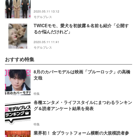
2020.05.11 13:12
モデルプレス
TWICEモモ、愛犬を初披露＆名前も紹介「公開す
るか悩んだけれど」
2020.05.11 11:41
モデルプレス
おすすめ特集
8月のカバーモデルは映画「ブルーロック」の高橋
文哉
特集
各種エンタメ・ライフスタイルにまつわるランキン
グ＆読者アンケート結果を発表
特集
業界初！ 全プラットフォーム横断の大規模読者参