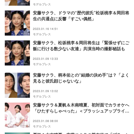
モデルプレス
安藤サクラ、ドラマの“歴代彼氏”松坂桃李＆岡田将
生の共通点に反響「すごい偶然」
2023.01.16 14:51
モデルプレス
安藤サクラ、松坂桃李＆岡田将生は「緊張せずにご
飯に行ける数少ない友達」共演当時の撮影秘話も
2023.01.09 13:33
モデルプレス
安藤サクラ、柄本佑との“結婚の決め手”は？「よく
見ると彼氏顔じゃないな」
2023.01.09 13:02
モデルプレス
安藤サクラ＆夏帆＆木南晴夏、初対面でカラオケへ
「ひたすらしゃべった」＜ブラッシュアップライフ
＞
2023.01.08 08:00
モデルプレス