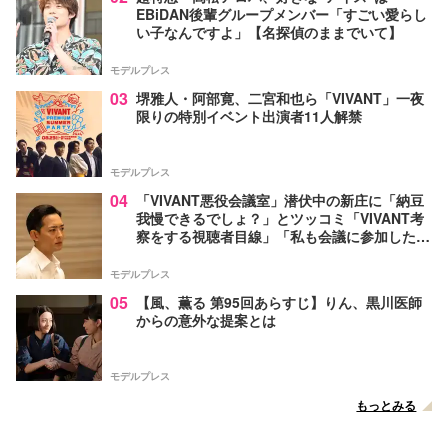
EBiDAN後輩グループメンバー「すごい愛らし
い子なんですよ」【名探偵のままでいて】
モデルプレス
03
堺雅人・阿部寛、二宮和也ら「VIVANT」一夜
限りの特別イベント出演者11人解禁
モデルプレス
04
「VIVANT悪役会議室」潜伏中の新庄に「納豆
我慢できるでしょ？」とツッコミ「VIVANT考
察をする視聴者目線」「私も会議に参加した
い」と話題【ネタバレあり】
モデルプレス
05
【風、薫る 第95回あらすじ】りん、黒川医師
からの意外な提案とは
モデルプレス
もっとみる