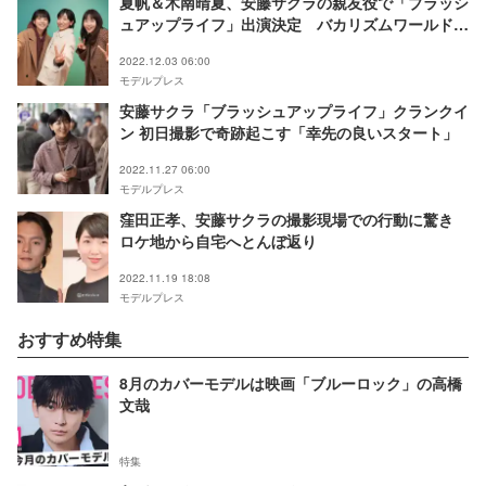
夏帆＆木南晴夏、安藤サクラの親友役で「ブラッシ
ュアップライフ」出演決定 バカリズムワールドに
参加
2022.12.03 06:00
モデルプレス
安藤サクラ「ブラッシュアップライフ」クランクイ
ン 初日撮影で奇跡起こす「幸先の良いスタート」
2022.11.27 06:00
モデルプレス
窪田正孝、安藤サクラの撮影現場での行動に驚き
ロケ地から自宅へとんぼ返り
2022.11.19 18:08
モデルプレス
おすすめ特集
8月のカバーモデルは映画「ブルーロック」の高橋
文哉
特集