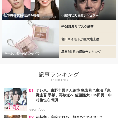
山本舞香 第1子出産を報告
小栗5年ぶり民放レギュラー
光GENJI サブスク解禁
岩田＆イモトが巨大地上絵
星座別8月の運勢ランキング
キーホルダー付きシャドウ
記事ランキング
RANKING
01
テレ東、東野圭吾さん追悼 亀梨和也主演「東
野圭吾 手紙」再放送へ 佐藤隆太・本田翼・中
村倫也ら出演
モデルプレス
02
超特急・高松アロハ、好きな“アイス”は