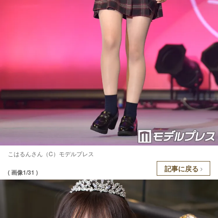
こはるんさん（C）モデルプレス
記事に戻る
( 画像1/31 )