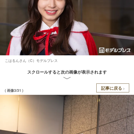
こはるんさん（C）モデルプレス
スクロールすると次の画像が表示されます
記事に戻る
( 画像3/31 )