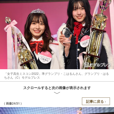
「女子高生ミスコン2022」準グランプリ・こはるんさん、グランプリ・はる
ちさん（C）モデルプレス
スクロールすると次の画像が表示されます
記事に戻る
( 画像24/31 )