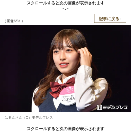
スクロールすると次の画像が表示されます
記事に戻る
( 画像6/31 )
はるんさん（C）モデルプレス
スクロールすると次の画像が表示されます