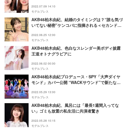
2022.07.09 14:10
モデルプレス
AKB48柏木由紀、結婚のタイミングは？“誰も気づ
いてない秘密”ケンコバに指摘される＜セカンドチ
ャンスウエディング 2＞
2022.06.25 12:00
モデルプレス
AKB48柏木由紀、色白なスレンダー美ボディ披露
王道オトナグラビアに
2022.06.02 00:00
モデルプレス
AKB48柏木由紀プロデュース・SPY「大声ダイヤ
モンド」カバー公開 “WACKサウンド”で新たな魅
力
2022.05.29 13:00
モデルプレス
AKB48柏木由紀、風呂には「最長1週間入ってな
い」ゴミも放置の私生活に共演者驚き
2022.05.28 10:15
モデルプレス