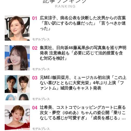
RANKING
01
広末涼子、病名公表を決断した次男からの言葉
「言い訳にするのも嫌だった」「言うべきか迷
った」
モデルプレス
02
集英社、日向坂46藤嶌果歩の写真集を巡り声明
発表 注意喚起も「必要に応じて法的措置を含
む対応を検討」
モデルプレス
03
元ME:I飯田栞月、ミュージカル初出演「この上
ない喜びとともに大変光栄」4年ぶり上演「フ
ァントム」城田優らキャスト発表
モデルプレス
04
辻希美、コストコでショッピングカートに座る
次女・夢空（ゆめあ）ちゃんの姿公開「乗りこ
なしてる感じが可愛すぎ」「成長を感じる」の
声
モデルプレス