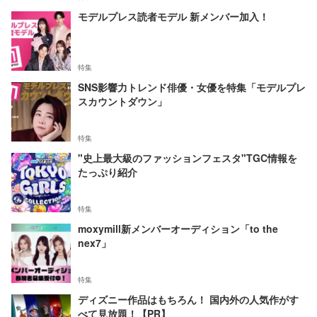
モデルプレス読者モデル 新メンバー加入！
特集
SNS影響力トレンド俳優・女優を特集「モデルプレ
スカウントダウン」
特集
"史上最大級のファッションフェスタ"TGC情報を
たっぷり紹介
特集
moxymill新メンバーオーディション「to the
nex7」
特集
ディズニー作品はもちろん！ 国内外の人気作がす
べて見放題！【PR】