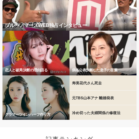
ブルーノマーズWEB独占インタビュー
恋人と破局 決断の理由語る
病名公表決断した息子の言葉
寿美花代さん死去
元TBS山本アナ 離婚発表
冷め切った夫婦関係の修復法
グラマーツインハーフ作り方
記事ランキング