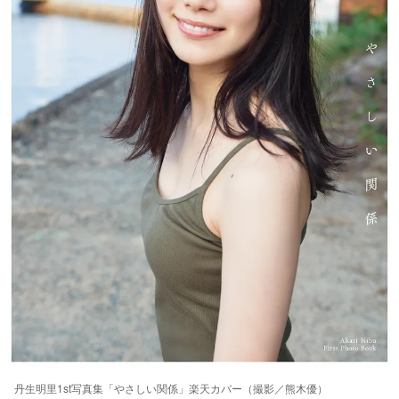
丹生明里1st写真集「やさしい関係」楽天カバー（撮影／熊木優）