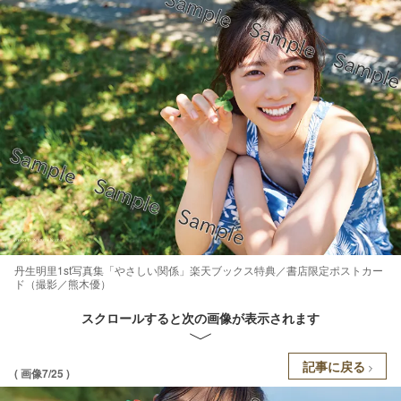
丹生明里1st写真集「やさしい関係」楽天ブックス特典／書店限定ポストカー
ド（撮影／熊木優）
スクロールすると次の画像が表示されます
記事に戻る
( 画像7/25 )