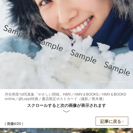
丹生明里1st写真集「やさしい関係」HMV／HMV＆BOOKS／HMV＆BOOKS
online／@Loppi特典／書店限定ポストカード（撮影／熊木優）
スクロールすると次の画像が表示されます
記事に戻る
( 画像6/25 )