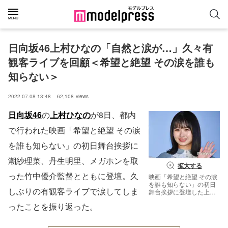
日向坂46上村ひなの「自然と涙が…」久々有
観客ライブを回顧＜希望と絶望 その涙を誰も
知らない＞
2022.07.08 13:48
62,108
views
日向坂46
の
上村ひなの
が8日、都内
で行われた映画「希望と絶望 その涙
を誰も知らない」の初日舞台挨拶に
潮紗理菜、丹生明里、メガホンを取
拡大する
った竹中優介監督とともに登壇。久
映画「希望と絶望 その涙
を誰も知らない」の初日
しぶりの有観客ライブで涙してしま
舞台挨拶に登壇した上村
ひなの（C）モデルプレ
ったことを振り返った。
ス