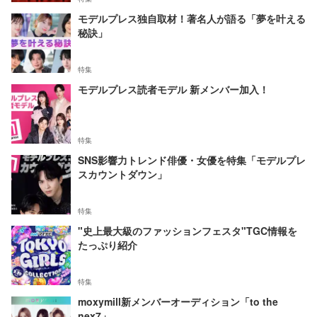
モデルプレス独自取材！著名人が語る「夢を叶える
秘訣」
特集
モデルプレス読者モデル 新メンバー加入！
特集
SNS影響力トレンド俳優・女優を特集「モデルプレ
スカウントダウン」
特集
"史上最大級のファッションフェスタ"TGC情報を
たっぷり紹介
特集
moxymill新メンバーオーディション「to the
nex7」