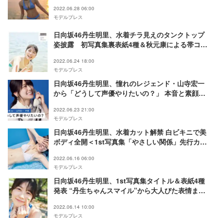
2022.06.28 06:00
モデルプレス
日向坂46丹生明里、水着チラ見えのタンクトップ
姿披露 初写真集裏表紙4種＆秋元康による帯コメ
ント公開＜やさしい関係＞
2022.06.24 18:00
モデルプレス
日向坂46丹生明里、憧れのレジェンド・山寺宏一
から「どうして声優やりたいの？」 本音と素顔に
迫る
2022.06.23 21:00
モデルプレス
日向坂46丹生明里、水着カット解禁 白ビキニで美
ボディ全開＜1st写真集「やさしい関係」先行カッ
ト＞
2022.06.16 06:00
モデルプレス
日向坂46丹生明里、1st写真集タイトル＆表紙4種
発表 “丹生ちゃんスマイル”から大人びた表情まで
＜やさしい関係＞
2022.06.14 10:00
モデルプレス