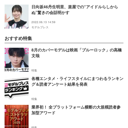
日向坂46丹生明里、楽屋での“アイドルらしから
ぬ”驚きの会話明かす
2022.06.13 14:59
モデルプレス
おすすめ特集
8月のカバーモデルは映画「ブルーロック」の高橋
文哉
特集
各種エンタメ・ライフスタイルにまつわるランキン
グ＆読者アンケート結果を発表
特集
業界初！ 全プラットフォーム横断の大規模読者参
加型アワード
特集