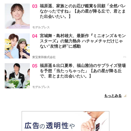
03
福原遥、家族とのお忍び鑑賞を回顧「全然バレ
なかったですね」【あの星が降る丘で、君とま
た出会いたい。】
モデルプレス
04
宮城舞・島村雄大、最新作『ミニオンズ＆モン
スターズ』の魅力熱弁 ハチャメチャだけじゃ
ない“友情と絆”に感動
東宝東和株式会社
PR
05
福原遥＆出口夏希、福山雅治のサプライズ登場
を予想「当たっちゃった」【あの星が降る丘
で、君とまた出会いたい。】
モデルプレス
もっとみる