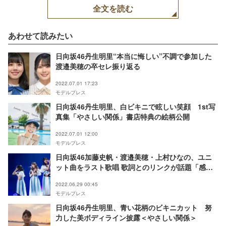
全文を読む
あわせて読みたい
日向坂46丹生明里“本当に悔しい”不調で参加した
渡邉美穂の卒セレ振り返る
2022.07.01 17:23
モデルプレス
日向坂46丹生明里、白ビキニで眩しい笑顔 1st写
真集「やさしい関係」書店特典の絵柄公開
2022.07.01 12:00
モデルプレス
日向坂46加藤史帆・渡邉美穂・上村ひなの、ユニ
ット曲をラスト歌唱 歌詞とのリンクが話題「感動
した」
2022.06.29 00:45
モデルプレス
日向坂46丹生明里、青い花柄のビキニカット 努
力した美ボディライン披露＜やさしい関係＞