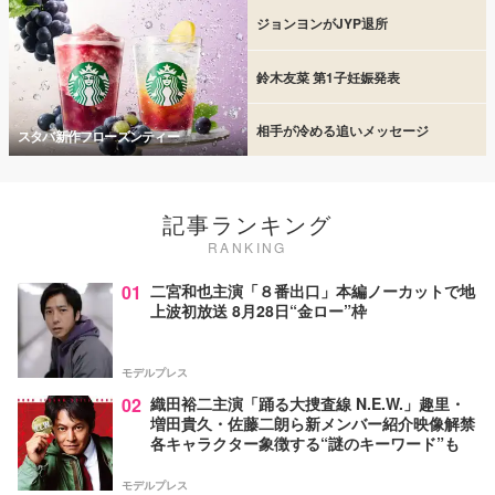
ジョンヨンがJYP退所
鈴木友菜 第1子妊娠発表
相手が冷める追いメッセージ
スタバ新作フローズンティー
記事ランキング
RANKING
01
二宮和也主演「８番出口」本編ノーカットで地
上波初放送 8月28日“金ロー”枠
モデルプレス
02
織田裕二主演「踊る大捜査線 N.E.W.」趣里・
増田貴久・佐藤二朗ら新メンバー紹介映像解禁
各キャラクター象徴する“謎のキーワード”も
モデルプレス