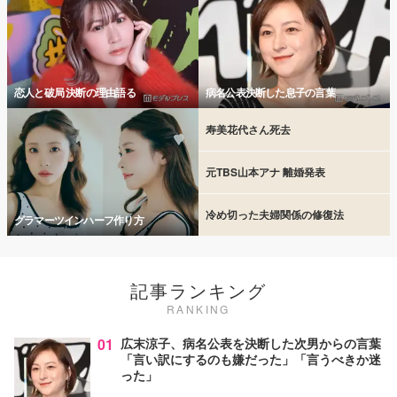
恋人と破局 決断の理由語る
病名公表決断した息子の言葉
寿美花代さん死去
元TBS山本アナ 離婚発表
冷め切った夫婦関係の修復法
グラマーツインハーフ作り方
記事ランキング
RANKING
01
広末涼子、病名公表を決断した次男からの言葉
「言い訳にするのも嫌だった」「言うべきか迷
った」