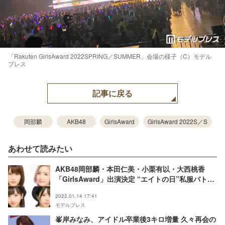
「Rakuten GirlsAward 2022SPRING／SUMMER」会場の様子（C）モデル
プレス
記事に戻る
岡部麟
AKB48
GirlsAward
GirlsAward 2022S／S
あわせて読みたい
AKB48岡部麟・本田仁美・小栗有以・大西桃香
「GirlsAward」出演決定 “エイトの日”私服バトル
で勝ち取る
2022.01.14 17:41
モデルプレス
峯岸みなみ、アイドル卒業後3キロ増量 久々再会の