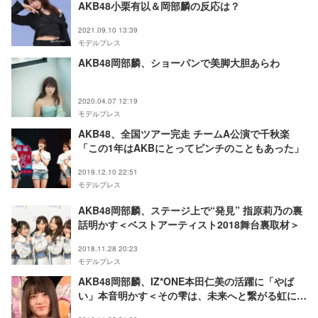
AKB48小栗有以＆岡部麟の反応は？
2021.09.10 13:39
モデルプレス
AKB48岡部麟、ショーパンで美脚大胆あらわ
2020.04.07 12:19
モデルプレス
AKB48、全国ツアー完走 チームA公演で千秋楽
「この1年はAKBにとってピンチのこともあった」
2019.12.10 22:51
モデルプレス
AKB48岡部麟、ステージ上で“発見” 指原莉乃の裏
話明かす＜ベストアーティスト2018舞台裏取材＞
2018.11.28 20:23
モデルプレス
AKB48岡部麟、IZ*ONE本田仁美の活躍に「やば
い」本音明かす＜その雫は、未来へと繋がる虹にな
る。＞