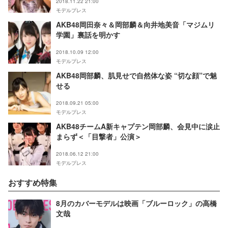
2018.11.22 21:00
モデルプレス
AKB48岡田奈々＆岡部麟＆向井地美音「マジムリ
学園」裏話を明かす
2018.10.09 12:00
モデルプレス
AKB48岡部麟、肌見せで自然体な姿 “切な顔”で魅
せる
2018.09.21 05:00
モデルプレス
AKB48チームA新キャプテン岡部麟、会見中に涙止
まらず＜「目撃者」公演＞
2018.06.12 21:00
モデルプレス
おすすめ特集
8月のカバーモデルは映画「ブルーロック」の高橋
文哉