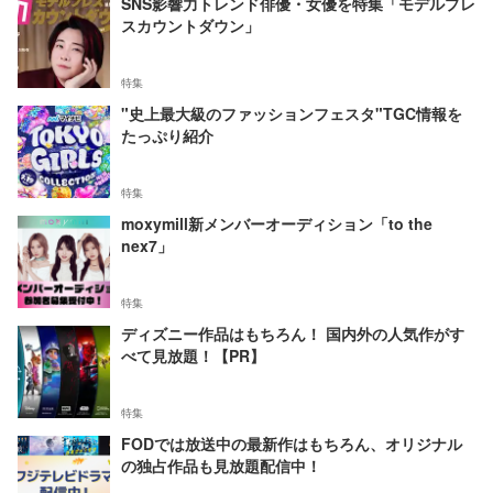
SNS影響力トレンド俳優・女優を特集「モデルプレ
スカウントダウン」
特集
"史上最大級のファッションフェスタ"TGC情報を
たっぷり紹介
特集
moxymill新メンバーオーディション「to the
nex7」
特集
ディズニー作品はもちろん！ 国内外の人気作がす
べて見放題！【PR】
特集
FODでは放送中の最新作はもちろん、オリジナル
の独占作品も見放題配信中！