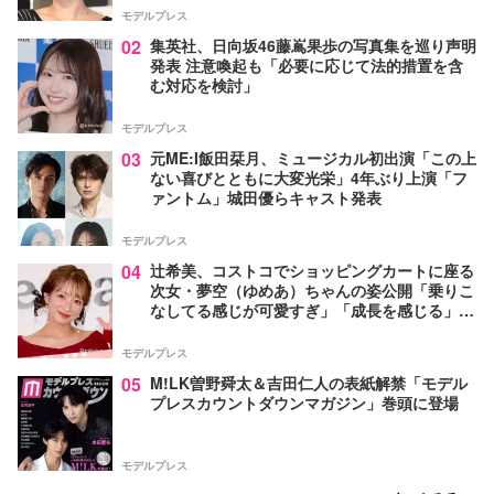
モデルプレス
02
集英社、日向坂46藤嶌果歩の写真集を巡り声明
発表 注意喚起も「必要に応じて法的措置を含
む対応を検討」
モデルプレス
03
元ME:I飯田栞月、ミュージカル初出演「この上
ない喜びとともに大変光栄」4年ぶり上演「フ
ァントム」城田優らキャスト発表
モデルプレス
04
辻希美、コストコでショッピングカートに座る
次女・夢空（ゆめあ）ちゃんの姿公開「乗りこ
なしてる感じが可愛すぎ」「成長を感じる」の
声
モデルプレス
05
M!LK曽野舜太＆吉田仁人の表紙解禁「モデル
プレスカウントダウンマガジン」巻頭に登場
モデルプレス