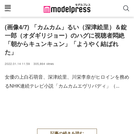
(画像4/7) 「カムカム」るい（深津絵里）＆錠
一郎（オダギリジョー）のハグに視聴者悶絶
「朝からキュンキュン」「ようやく結ばれ
た」
2022.01.14 11:59
305,864
views
女優の上白石萌音、深津絵里、川栄李奈がヒロインを務め
るNHK連続テレビ小説「カムカムエヴリバディ」（...
記事の続きを読む