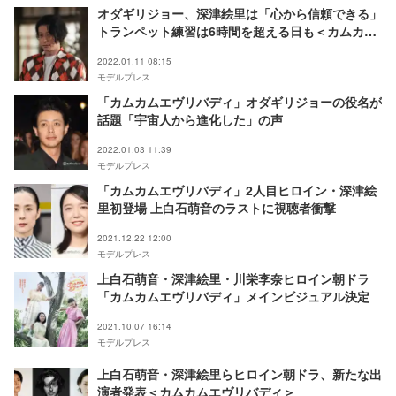
オダギリジョー、深津絵里は「心から信頼できる」
トランペット練習は6時間を超える日も＜カムカム
エヴリバディ＞
2022.01.11 08:15
モデルプレス
「カムカムエヴリバディ」オダギリジョーの役名が
話題「宇宙人から進化した」の声
2022.01.03 11:39
モデルプレス
「カムカムエヴリバディ」2人目ヒロイン・深津絵
里初登場 上白石萌音のラストに視聴者衝撃
2021.12.22 12:00
モデルプレス
上白石萌音・深津絵里・川栄李奈ヒロイン朝ドラ
「カムカムエヴリバディ」メインビジュアル決定
2021.10.07 16:14
モデルプレス
上白石萌音・深津絵里らヒロイン朝ドラ、新たな出
演者発表＜カムカムエヴリバディ＞