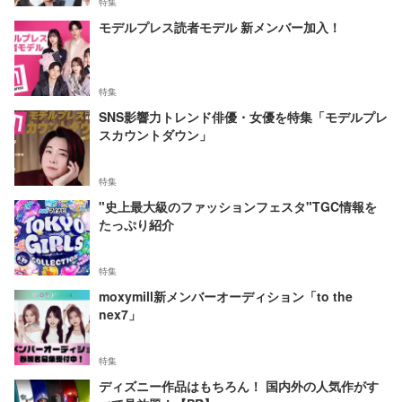
特集
モデルプレス読者モデル 新メンバー加入！
特集
SNS影響力トレンド俳優・女優を特集「モデルプレ
スカウントダウン」
特集
"史上最大級のファッションフェスタ"TGC情報を
たっぷり紹介
特集
moxymill新メンバーオーディション「to the
nex7」
特集
ディズニー作品はもちろん！ 国内外の人気作がす