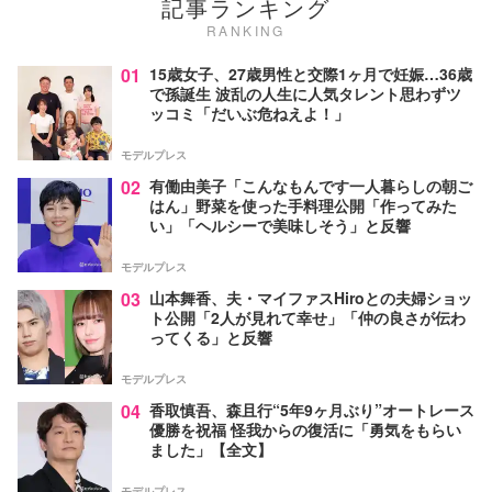
記事ランキング
RANKING
01
15歳女子、27歳男性と交際1ヶ月で妊娠…36歳
で孫誕生 波乱の人生に人気タレント思わずツ
ッコミ「だいぶ危ねえよ！」
モデルプレス
02
有働由美子「こんなもんです一人暮らしの朝ご
はん」野菜を使った手料理公開「作ってみた
い」「ヘルシーで美味しそう」と反響
モデルプレス
03
山本舞香、夫・マイファスHiroとの夫婦ショッ
ト公開「2人が見れて幸せ」「仲の良さが伝わ
ってくる」と反響
モデルプレス
04
香取慎吾、森且行“5年9ヶ月ぶり”オートレース
優勝を祝福 怪我からの復活に「勇気をもらい
ました」【全文】
モデルプレス