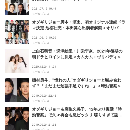
2021.07.15 16:44
モデルプレス
オダギリジョー脚本・演出、初オリジナル連続ドラ
マ決定 池松壮亮・本田翼ら出演者解禁＜オリバー
な犬、（Gosh！！）このヤロウ＞
2021.06.10 10:29
モデルプレス
上白石萌音・深津絵里・川栄李奈、2021年後期の
朝ドラヒロインに決定＜カムカムエヴリバディ＞
2020.12.24 11:21
モデルプレス
磯村勇斗、“憧れの人”オダギリジョーと噛み合わ
ず？「まだまだ勉強不足ですね…」＜時効警察＞
2019.09.24 22:43
モデルプレス
オダギリジョー＆麻生久美子、12年ぶり復活「時
効警察」で久々再会も息ピッタリ 喋りすぎて謝罪
も
2019.09.24 21:38
モデルプレス