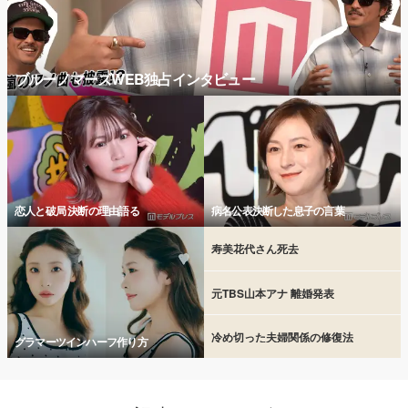
ブルーノマーズWEB独占インタビュー
恋人と破局 決断の理由語る
病名公表決断した息子の言葉
寿美花代さん死去
元TBS山本アナ 離婚発表
冷め切った夫婦関係の修復法
グラマーツインハーフ作り方