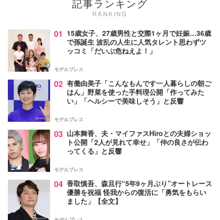
記事ランキング
RANKING
01
15歳女子、27歳男性と交際1ヶ月で妊娠…36歳
で孫誕生 波乱の人生に人気タレント思わずツ
ッコミ「だいぶ危ねえよ！」
モデルプレス
02
有働由美子「こんなもんです一人暮らしの朝ご
はん」野菜を使った手料理公開「作ってみた
い」「ヘルシーで美味しそう」と反響
モデルプレス
03
山本舞香、夫・マイファスHiroとの夫婦ショッ
ト公開「2人が見れて幸せ」「仲の良さが伝わ
ってくる」と反響
モデルプレス
04
香取慎吾、森且行“5年9ヶ月ぶり”オートレース
優勝を祝福 怪我からの復活に「勇気をもらい
ました」【全文】
モデルプレス