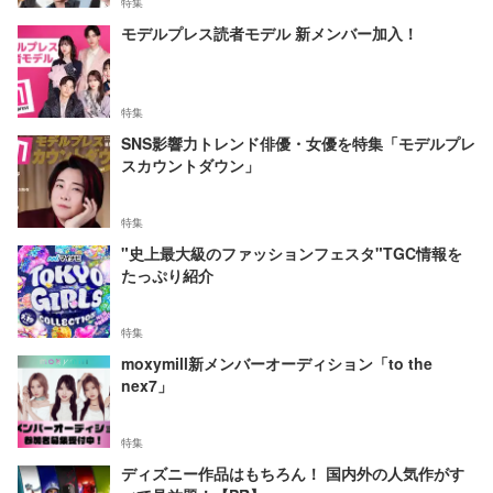
特集
モデルプレス読者モデル 新メンバー加入！
特集
SNS影響力トレンド俳優・女優を特集「モデルプレ
スカウントダウン」
特集
"史上最大級のファッションフェスタ"TGC情報を
たっぷり紹介
特集
moxymill新メンバーオーディション「to the
nex7」
特集
ディズニー作品はもちろん！ 国内外の人気作がす