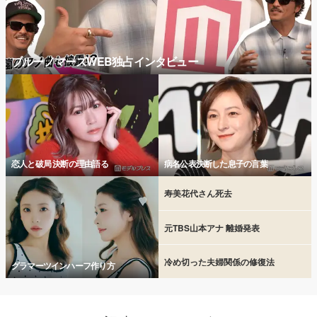
ブルーノマーズWEB独占インタビュー
恋人と破局 決断の理由語る
病名公表決断した息子の言葉
寿美花代さん死去
元TBS山本アナ 離婚発表
冷め切った夫婦関係の修復法
グラマーツインハーフ作り方