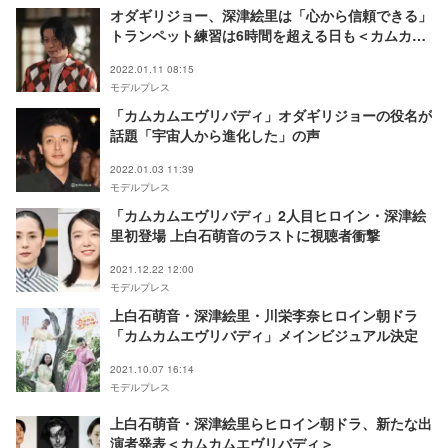
オダギリジョー、深津絵里は「心から信頼できる」
トランペット練習は6時間を超える日も＜カムカム
エヴリバディ＞
2022.01.11 08:15
モデルプレス
「カムカムエヴリバディ」オダギリジョーの役名が
話題「宇宙人から進化した」の声
2022.01.03 11:39
モデルプレス
「カムカムエヴリバディ」2人目ヒロイン・深津絵
里初登場 上白石萌音のラストに視聴者衝撃
2021.12.22 12:00
モデルプレス
上白石萌音・深津絵里・川栄李奈ヒロイン朝ドラ
「カムカムエヴリバディ」メインビジュアル決定
2021.10.07 16:14
モデルプレス
上白石萌音・深津絵里らヒロイン朝ドラ、新たな出
演者発表＜カムカムエヴリバディ＞