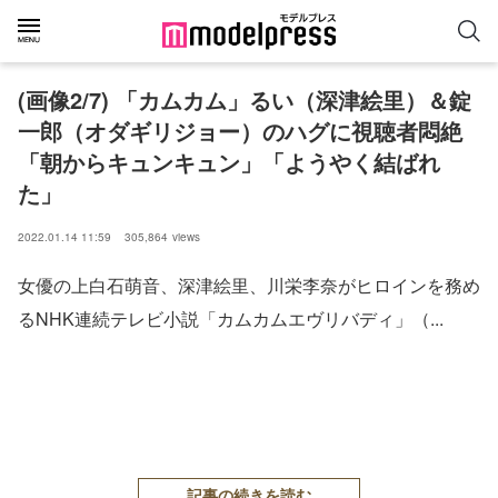
(画像2/7) 「カムカム」るい（深津絵里）＆錠
一郎（オダギリジョー）のハグに視聴者悶絶
「朝からキュンキュン」「ようやく結ばれ
た」
2022.01.14 11:59
305,864
views
女優の上白石萌音、深津絵里、川栄李奈がヒロインを務め
るNHK連続テレビ小説「カムカムエヴリバディ」（...
記事の続きを読む