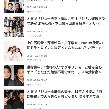
2021.07.15 16:44
モデルプレス
オダギリジョー脚本・演出、初オリジナル連続ドラ
マ決定 池松壮亮・本田翼ら出演者解禁＜オリバー
な犬、（Gosh！！）このヤロウ＞
2021.06.10 10:29
モデルプレス
上白石萌音・深津絵里・川栄李奈、2021年後期の
朝ドラヒロインに決定＜カムカムエヴリバディ＞
2020.12.24 11:21
モデルプレス
磯村勇斗、“憧れの人”オダギリジョーと噛み合わ
ず？「まだまだ勉強不足ですね…」＜時効警察＞
2019.09.24 22:43
モデルプレス
オダギリジョー＆麻生久美子、12年ぶり復活「時
効警察」で久々再会も息ピッタリ 喋りすぎて謝罪
も
2019.09.24 21:38
モデルプレス