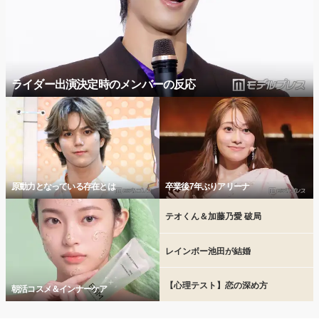
ライダー出演決定時のメンバーの反応
原動力となっている存在とは
卒業後7年ぶりアリーナ
テオくん＆加藤乃愛 破局
レインボー池田が結婚
【心理テスト】恋の深め方
朝活コスメ＆インナーケア