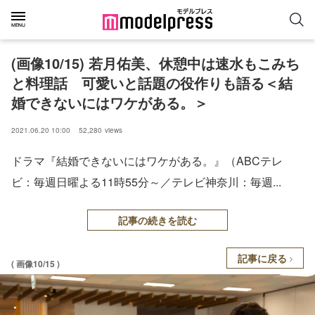
(画像10/15) 若月佑美、休憩中は速水もこみち
と料理話 可愛いと話題の役作りも語る＜結
婚できないにはワケがある。＞
2021.06.20 10:00
52,280
views
ドラマ『結婚できないにはワケがある。』（ABCテレ
ビ：毎週日曜よる11時55分～／テレビ神奈川：毎週...
記事の続きを読む
記事に戻る
( 画像10/15 )