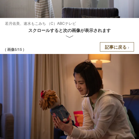
若月佑美、速水もこみち （C）ABCテレビ
スクロールすると次の画像が表示されます
記事に戻る
( 画像5/15 )