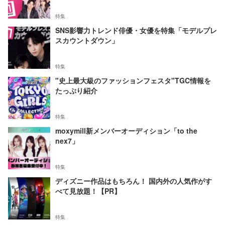
特集
SNS影響力トレンド俳優・女優を特集「モデルプレ
スカウントダウン」
特集
"史上最大級のファッションフェスタ"TGC情報を
たっぷり紹介
特集
moxymill新メンバーオーディション「to the
nex7」
特集
ディズニー作品はもちろん！ 国内外の人気作がす
べて見放題！【PR】
特集