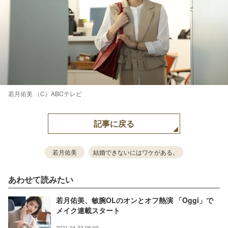
若月佑美 （C）ABCテレビ
記事に戻る
若月佑美
結婚できないにはワケがある。
あわせて読みたい
若月佑美、敏腕OLのオンとオフ熱演 「Oggi」で
メイク連載スタート
2021.04.23 06:00