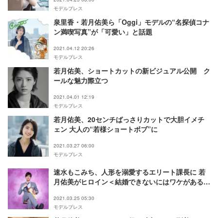
モデルプレス
泉里香・若月佑美ら「Oggi」モデルの“名探偵コナ
ン満喫写真”が「可愛い」と話題
2021.04.12 20:26
モデルプレス
若月佑美、ショートカットの新ビジュアル公開 ク
ールな魅力際立つ
2021.04.01 12:19
モデルプレス
若月佑美、20センチばっさりカットで大胆イメチ
ェン 大人の“若様ショートボブ”に
2021.03.27 06:00
モデルプレス
速水もこみち、人形を溺愛するエリート課長に 若
月佑美がヒロイン＜結婚できないにはワケがある。
＞
2021.03.25 05:30
モデルプレス