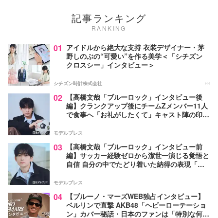
記事ランキング
RANKING
01
アイドルから絶大な支持 衣装デザイナー・茅
野しのぶの“可愛い”を作る美学＜「シチズン
クロスシー」インタビュー＞
シチズン時計株式会社
PR
02
【高橋文哉「ブルーロック」インタビュー後
編】クランクアップ後にチームZメンバー11人
で食事へ「お礼がしたくて」キャスト陣の印象
＆ムードメーカー明かす
モデルプレス
03
【高橋文哉「ブルーロック」インタビュー前
編】サッカー経験ゼロから潔世一演じる覚悟と
自信 自分の中でたどり着いた納得の表現「一
番難しいポイントでしたが」
モデルプレス
04
【ブルーノ・マーズWEB独占インタビュー】
ベルリンで直撃 AKB48「ヘビーローテーショ
ン」カバー秘話・日本のファンは「特別な何か