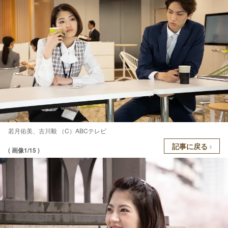
若月佑美、古川毅 （C）ABCテレビ
記事に戻る
( 画像1/15 )