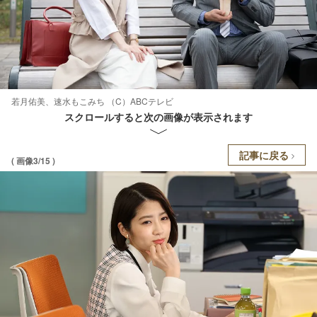
若月佑美、速水もこみち （C）ABCテレビ
スクロールすると次の画像が表示されます
記事に戻る
( 画像3/15 )