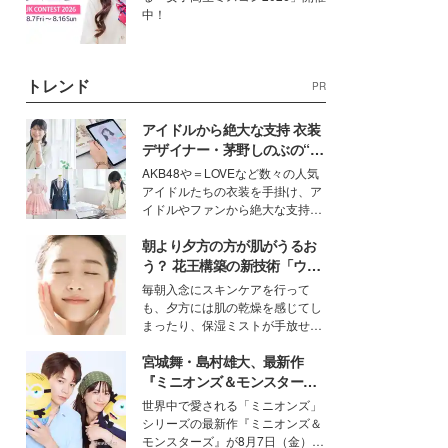
中！
トレンド
PR
アイドルから絶大な支持 衣装
デザイナー・茅野しのぶの“可
愛い”を作る美学＜「シチズン
AKB48や＝LOVEなど数々の人気
クロスシー」インタビュー＞
アイドルたちの衣装を手掛け、ア
イドルやファンから絶大な支持を
得る、株式会社オサレカンパニー
朝より夕方の方が肌がうるお
取締役兼クリエイティブディレク
ター・茅野しのぶ。一人ひとりの
う？ 花王構築の新技術「ウォ
個性に寄り添い、魅力を引き出す
ーターキャプチャリングスキ
毎朝入念にスキンケアを行って
衣装作りは、多くの女性たちに勇
ン（捕水肌）」がスキンケア
も、夕方には肌の乾燥を感じてし
気と自信を与え続けている。
の常識を変える予感
まったり、保湿ミストが手放せな
いという読者も多いのでは？そん
宮城舞・島村雄大、最新作
な美容の常識を大きく変える可能
性を秘めた、革新的な「Water
『ミニオンズ＆モンスター
Capturing Skin（ウォーターキャ
ズ』の魅力熱弁 ハチャメチャ
世界中で愛される「ミニオンズ」
プチャリングスキン：捕水肌）」
だけじゃない“友情と絆”に感
シリーズの最新作『ミニオンズ＆
技術を、花王が構築した。
動
モンスターズ』が8月7日（金）に