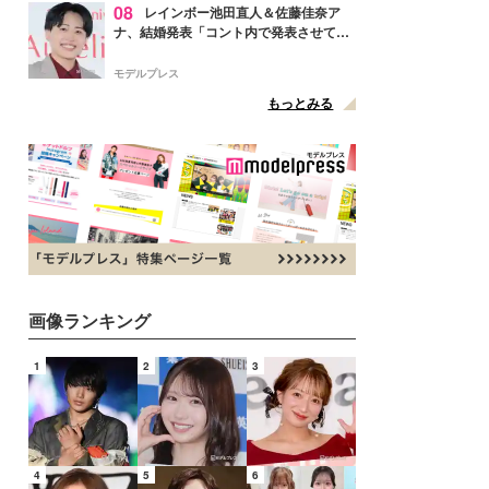
08
レインボー池田直人＆佐藤佳奈ア
ナ、結婚発表「コント内で発表させてい
ただきました」読売テレビ退社は生活拠
点変更のため
モデルプレス
もっとみる
画像ランキング
1
2
3
4
5
6