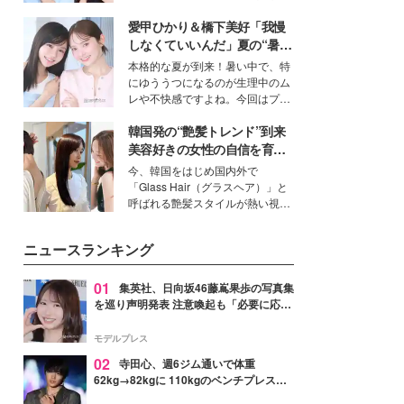
公開。モデルプレスでは、“大のミ
愛甲ひかり＆橋下美好「我慢
ニオン好き”という共通点を持つモ
デルの宮城舞と島村雄大の特別対
しなくていいんだ」夏の“暑さ
談をお届け！それぞれの視点か
対策”の新しい選択肢とは？
本格的な夏が到来！暑い中で、特
ら、今作ならではの魅力や予想外
にゆううつになるのが生理中のム
の感動をもたらす奥深いストーリ
レや不快感ですよね。今回はプラ
ーについて熱く語り合ってもらっ
イベートでも仲良しで旅行好きな
た。
韓国発の“艶髪トレンド”到来
モデル・愛甲ひかりさんと橋下美
好さんを迎えて本音で女子会トー
美容好きの女性の自信を育む
ク。猛暑のお出かけを快適に過ご
「ヘアケア事情」って？
今、韓国をはじめ国内外で
すヒントや、2人が感動した夏の
「Glass Hair（グラスヘア）」と
生理の新常識にも迫りました。
呼ばれる艶髪スタイルが熱い視線
を集めています。メイクやファッ
ションの完成度を高めるベースと
ニュースランキング
して、“髪そのものの美しさ”に改
めて注目する人が増えている様
子。今回は、そんな憧れの艶やか
01
集英社、日向坂46藤嶌果歩の写真集
な髪を日常で叶える、美容好きの
を巡り声明発表 注意喚起も「必要に応じ
女性たちのヘアケア事情を紹介し
て法的措置を含む対応を検討」
ます。
モデルプレス
02
寺田心、週6ジム通いで体重
62kg→82kgに 110kgのベンチプレス持
ち上げる姿披露「胸板の厚みすごい」