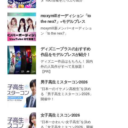
moxymillオーディション「to
the nex7」×モデルプレス
moxymill新メンバーオーディショ
ン「to the nex7」
ディズニープラスのおすすめ
作品をモデルプレスが紹介！
ディズニー作品はもちろん！ 国内
外の人気作がすべて見放題！
【PR】
男子高生ミスターコン2026
“日本一のイケメン高校生”を決め
る「男子高生ミスターコン2026」
開催中！
女子高生ミスコン2026
“日本一かわいい女子高生”を決め
る「女子高生ミスコン2026」開催