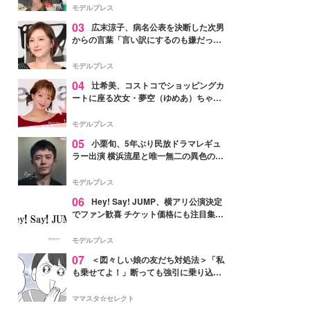
「かっこいい」と反響
モデルプレス
03
広末涼子、病名公表を決断した次男
からの言葉「言い訳にするのも嫌だっ
た」「言うべきか迷った」
モデルプレス
04
辻希美、コストコでショッピングカ
ートに座る次女・夢空（ゆめあ）ちゃん
の姿公開「乗りこなしてる感じが可愛す
ぎ」「成長を感じる」の声
モデルプレス
05
小栗旬、5年ぶり民放ドラマレギュ
ラー出演 横浜流星と唯一無二の異色のバ
ディで初共演【LOST10】
モデルプレス
06
Hey! Say! JUMP、横アリ公演決定
でファン歓喜 チケット価格にも注目集ま
る「激アツ」「平成に戻ったみたい」
モデルプレス
07
＜図々しい娘の友だち対処法＞「私
も乗せてよ！」断っても強引に乗り込ん
でくる友だち【第1話まんが】
ママスタ☆セレクト