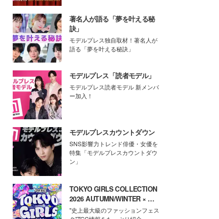
著名人が語る「夢を叶える秘
訣」
モデルプレス独自取材！著名人が
語る「夢を叶える秘訣」
モデルプレス「読者モデル」
モデルプレス読者モデル 新メンバ
ー加入！
モデルプレスカウントダウン
SNS影響力トレンド俳優・女優を
特集「モデルプレスカウントダウ
ン」
TOKYO GIRLS COLLECTION
2026 AUTUMN/WINTER × モ
デルプレス
"史上最大級のファッションフェス
タ"TGC情報をたっぷり紹介