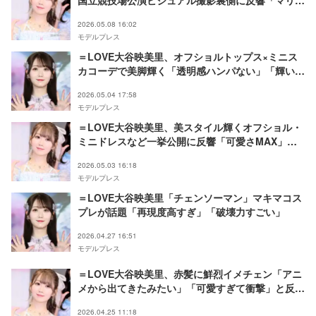
国立競技場公演ビジュアル撮影裏側に反響「マリー
ちゃんみたい」「過去一似合う」
2026.05.08 16:02
モデルプレス
＝LOVE大谷映美里、オフショルトップス×ミニス
カコーデで美脚輝く「透明感ハンパない」「輝いて
る」の声
2026.05.04 17:58
モデルプレス
＝LOVE大谷映美里、美スタイル輝くオフショル・
ミニドレスなど一挙公開に反響「可愛さMAX」
「お人形みたい」の声
2026.05.03 16:18
モデルプレス
＝LOVE大谷映美里「チェンソーマン」マキマコス
プレが話題「再現度高すぎ」「破壊力すごい」
2026.04.27 16:51
モデルプレス
＝LOVE大谷映美里、赤髪に鮮烈イメチェン「アニ
メから出てきたみたい」「可愛すぎて衝撃」と反響
相次ぐ
2026.04.25 11:18