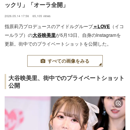
ックリ」「オーラ全開」
2026.05.14 17:56
65,105
views
指原莉乃プロデュースのアイドルグループ
＝LOVE
（イコ
ールラブ）の
大谷映美里
が5月13日、自身のInstagramを
更新。街中でのプライベートショットを公開した。
すべての画像をみる
大谷映美里、街中でのプライベートショット
公開