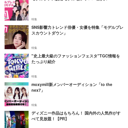
特集
SNS影響力トレンド俳優・女優を特集「モデルプレ
スカウントダウン」
特集
"史上最大級のファッションフェスタ"TGC情報を
たっぷり紹介
特集
moxymill新メンバーオーディション「to the
nex7」
特集
ディズニー作品はもちろん！ 国内外の人気作がす
べて見放題！【PR】