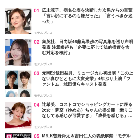
01
広末涼子、病名公表を決断した次男からの言葉
「言い訳にするのも嫌だった」「言うべきか迷
った」
モデルプレス
02
集英社、日向坂46藤嶌果歩の写真集を巡り声明
発表 注意喚起も「必要に応じて法的措置を含
む対応を検討」
モデルプレス
03
元ME:I飯田栞月、ミュージカル初出演「この上
ない喜びとともに大変光栄」4年ぶり上演「フ
ァントム」城田優らキャスト発表
モデルプレス
04
辻希美、コストコでショッピングカートに座る
次女・夢空（ゆめあ）ちゃんの姿公開「乗りこ
なしてる感じが可愛すぎ」「成長を感じる」の
声
モデルプレス
05
M!LK曽野舜太＆吉田仁人の表紙解禁「モデル