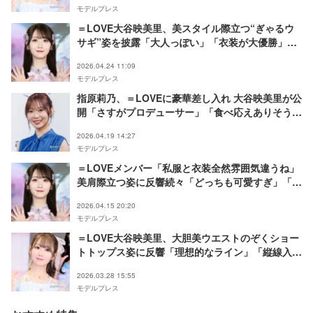
モデルプレス
＝LOVE大谷映美里、美スタイル際立つ“ぎゃるウ
サギ”姿を披露「大人っぽい」「衣装が大優勝」髪
色チェンジにも絶賛の声
2026.04.24 11:09
モデルプレス
指原莉乃、＝LOVEに豪華差し入れ 大谷映美里が公
開「さすがプロデューサー」「食べ応えありそう」
と反響
2026.04.19 14:27
モデルプレス
＝LOVEメンバー「私服と衣装全然雰囲気違うね」
美肩際立つ姿に反響続々「どっちも可愛すぎ」「華
奢」
2026.04.15 20:20
モデルプレス
＝LOVE大谷映美里、大胆美ウエストのぞくショー
トトップス姿に反響「理想的なライン」「縦線入っ
てるのかっこいい」の声
2026.03.28 15:55
モデルプレス