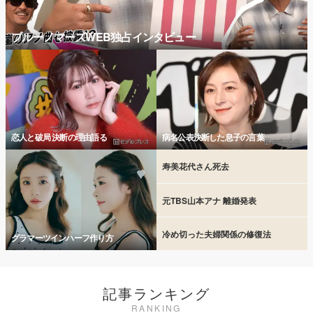
ブルーノマーズWEB独占インタビュー
恋人と破局 決断の理由語る
病名公表決断した息子の言葉
寿美花代さん死去
元TBS山本アナ 離婚発表
冷め切った夫婦関係の修復法
グラマーツインハーフ作り方
記事ランキング
RANKING