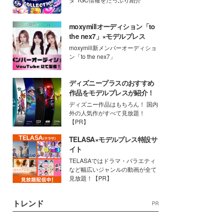
moxymillオーディション「to
the nex7」×モデルプレス
moxymill新メンバーオーディショ
ン「to the nex7」
ディズニープラスのおすすめ
作品をモデルプレスが紹介！
ディズニー作品はもちろん！ 国内
外の人気作がすべて見放題！
【PR】
TELASA×モデルプレス特設サ
イト
TELASAではドラマ・バラエティ
など幅広いジャンルの動画が全て
見放題！【PR】
トレンド
PR