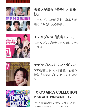
著名人が語る「夢を叶える秘
訣」
モデルプレス独自取材！著名人が
語る「夢を叶える秘訣」
モデルプレス「読者モデル」
モデルプレス読者モデル 新メンバ
ー加入！
モデルプレスカウントダウン
SNS影響力トレンド俳優・女優を
特集「モデルプレスカウントダウ
ン」
TOKYO GIRLS COLLECTION
2026 AUTUMN/WINTER × モ
デルプレス
"史上最大級のファッションフェス
タ"TGC情報をたっぷり紹介