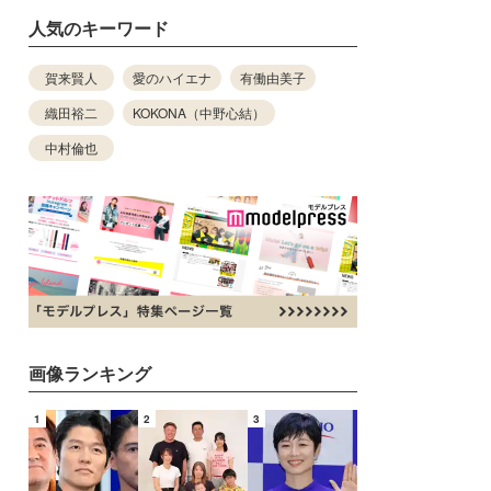
人気のキーワード
賀来賢人
愛のハイエナ
有働由美子
織田裕二
KOKONA（中野心結）
中村倫也
画像ランキング
1
2
3