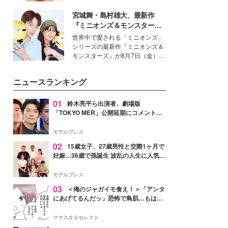
いという読者も多いのでは？そん
宮城舞・島村雄大、最新作
な美容の常識を大きく変える可能
性を秘めた、革新的な「Water
『ミニオンズ＆モンスター
Capturing Skin（ウォーターキャ
ズ』の魅力熱弁 ハチャメチャ
世界中で愛される「ミニオンズ」
プチャリングスキン：捕水肌）」
だけじゃない“友情と絆”に感
シリーズの最新作『ミニオンズ＆
技術を、花王が構築した。
動
モンスターズ』が8月7日（金）に
公開。モデルプレスでは、“大のミ
ニオン好き”という共通点を持つモ
ニュースランキング
デルの宮城舞と島村雄大の特別対
談をお届け！それぞれの視点か
ら、今作ならではの魅力や予想外
01
鈴木亮平ら出演者、劇場版
の感動をもたらす奥深いストーリ
「TOKYO MER」公開延期にコメント
ーについて熱く語り合ってもらっ
「現実のヒーローたちにチームMERから
た。
最大の敬意とエールを」
モデルプレス
02
15歳女子、27歳男性と交際1ヶ月で
妊娠…36歳で孫誕生 波乱の人生に人気タ
レント思わずツッコミ「だいぶ危ねえ
よ！」
モデルプレス
03
＜俺のジャガイモ食え！＞「アンタ
にあげてるんだッ」恐怖で鳥肌…もはや
ストーカー？【第3話まんが】
ママスタ☆セレクト