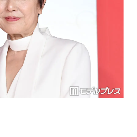
Loaded
:
87.03%