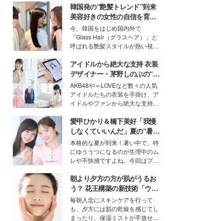
韓国発の“艶髪トレンド”到来
美容好きの女性の自信を育む
「ヘアケア事情」って？
今、韓国をはじめ国内外で
「Glass Hair（グラスヘア）」と
呼ばれる艶髪スタイルが熱い視線
を集めています。メイクやファッ
アイドルから絶大な支持 衣装
ションの完成度を高めるベースと
して、“髪そのものの美しさ”に改
デザイナー・茅野しのぶの“可
めて注目する人が増えている様
愛い”を作る美学＜「シチズン
AKB48や＝LOVEなど数々の人気
子。今回は、そんな憧れの艶やか
クロスシー」インタビュー＞
アイドルたちの衣装を手掛け、ア
な髪を日常で叶える、美容好きの
イドルやファンから絶大な支持を
女性たちのヘアケア事情を紹介し
得る、株式会社オサレカンパニー
ます。
愛甲ひかり＆橋下美好「我慢
取締役兼クリエイティブディレク
ター・茅野しのぶ。一人ひとりの
しなくていいんだ」夏の“暑さ
個性に寄り添い、魅力を引き出す
対策”の新しい選択肢とは？
本格的な夏が到来！暑い中で、特
衣装作りは、多くの女性たちに勇
にゆううつになるのが生理中のム
気と自信を与え続けている。
レや不快感ですよね。今回はプラ
イベートでも仲良しで旅行好きな
朝より夕方の方が肌がうるお
モデル・愛甲ひかりさんと橋下美
好さんを迎えて本音で女子会トー
う？ 花王構築の新技術「ウォ
ク。猛暑のお出かけを快適に過ご
ーターキャプチャリングスキ
毎朝入念にスキンケアを行って
すヒントや、2人が感動した夏の
ン（捕水肌）」がスキンケア
も、夕方には肌の乾燥を感じてし
生理の新常識にも迫りました。
の常識を変える予感
まったり、保湿ミストが手放せな