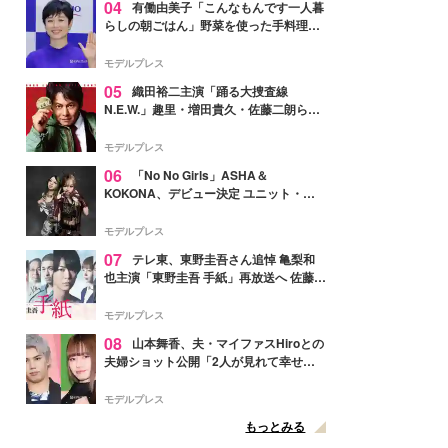
04
有働由美子「こんなもんです一人暮
らしの朝ごはん」野菜を使った手料理公
開「作ってみたい」「ヘルシーで美味し
そう」と反響
モデルプレス
05
織田裕二主演「踊る大捜査線
N.E.W.」趣里・増田貴久・佐藤二朗ら新
メンバー紹介映像解禁 各キャラクター象
徴する“謎のキーワード”も
モデルプレス
06
「No No Girls」ASHA＆
KOKONA、デビュー決定 ユニット・
TAKARAとしてセルフプロデュース楽曲
リリースへ
モデルプレス
07
テレ東、東野圭吾さん追悼 亀梨和
也主演「東野圭吾 手紙」再放送へ 佐藤隆
太・本田翼・中村倫也ら出演
モデルプレス
08
山本舞香、夫・マイファスHiroとの
夫婦ショット公開「2人が見れて幸せ」
「仲の良さが伝わってくる」と反響
モデルプレス
もっとみる