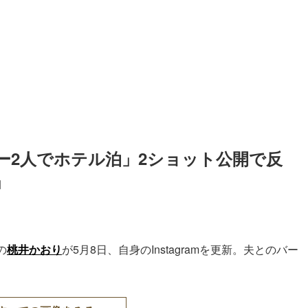
ー2人でホテル泊」2ショット公開で反
」
の
桃井かおり
が5月8日、自身のInstagramを更新。夫とのバー