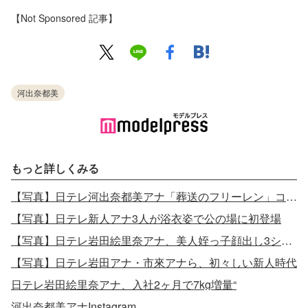
【Not Sponsored 記事】
河出奈都美
もっと詳しくみる
【写真】日テレ河出奈都美アナ「葬送のフリーレン」コスプレが可愛すぎると話題
【写真】日テレ新人アナ3人が浴衣姿で公の場に初登場
【写真】日テレ岩田絵里奈アナ、美人姪っ子顔出し3ショット
【写真】日テレ岩田アナ・市來アナら、初々しい新人時代
日テレ岩田絵里奈アナ、入社2ヶ月で7kg増量“
河出奈都美アナInstagram