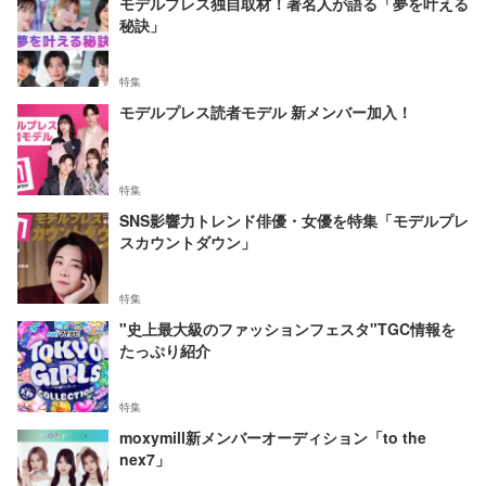
モデルプレス独自取材！著名人が語る「夢を叶える
秘訣」
特集
モデルプレス読者モデル 新メンバー加入！
特集
SNS影響力トレンド俳優・女優を特集「モデルプレ
スカウントダウン」
特集
"史上最大級のファッションフェスタ"TGC情報を
たっぷり紹介
特集
moxymill新メンバーオーディション「to the
nex7」