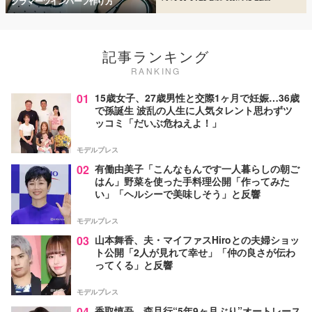
グラマーツインハーフ作り方
記事ランキング
RANKING
01
15歳女子、27歳男性と交際1ヶ月で妊娠…36歳
で孫誕生 波乱の人生に人気タレント思わずツ
ッコミ「だいぶ危ねえよ！」
モデルプレス
02
有働由美子「こんなもんです一人暮らしの朝ご
はん」野菜を使った手料理公開「作ってみた
い」「ヘルシーで美味しそう」と反響
モデルプレス
03
山本舞香、夫・マイファスHiroとの夫婦ショッ
ト公開「2人が見れて幸せ」「仲の良さが伝わ
ってくる」と反響
モデルプレス
04
香取慎吾、森且行“5年9ヶ月ぶり”オートレース