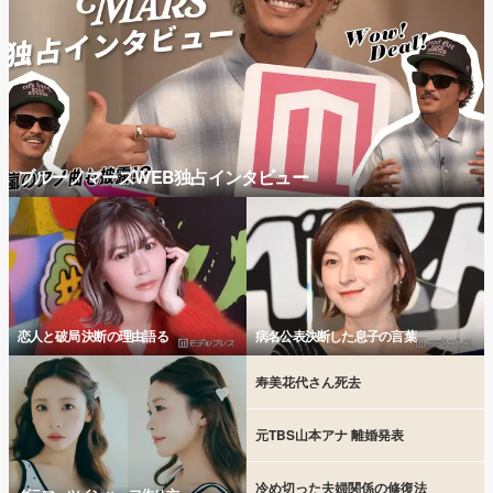
ブルーノマーズWEB独占インタビュー
恋人と破局 決断の理由語る
病名公表決断した息子の言葉
寿美花代さん死去
元TBS山本アナ 離婚発表
冷め切った夫婦関係の修復法