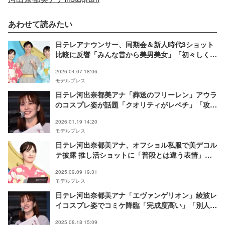
あわせて読みたい
日テレアナウンサー、同期会＆新人時代3ショット
比較に反響「みんな昔から美男美女」「初々しくて
可愛い」
2026.04.07 18:06
モデルプレス
日テレ河出奈都美アナ「葬送のフリーレン」アウラ
のコスプレ姿が話題「クオリティがレベチ」「攻め
てる」
2026.01.19 14:20
モデルプレス
日テレ河出奈都美アナ、オフショル私服で美デコル
テ披露 推し活ショットに「普段とは違う表情」
「可愛すぎる」の声
2025.09.09 19:31
モデルプレス
日テレ河出奈都美アナ「エヴァンゲリオン」綾波レ
イコスプレ姿でコミケ降臨「完成度高い」「別人み
たい」
2025.08.18 15:09