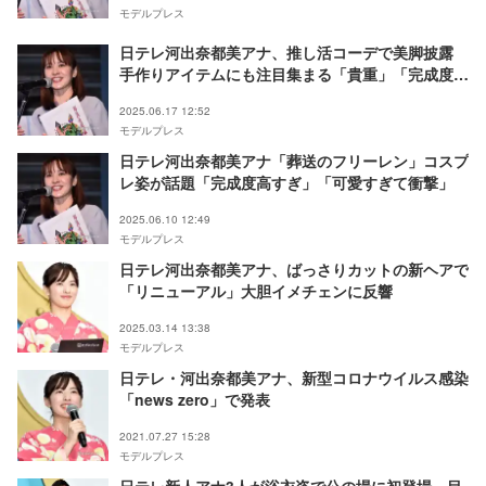
モデルプレス
日テレ河出奈都美アナ、推し活コーデで美脚披露
手作りアイテムにも注目集まる「貴重」「完成度高
い」
2025.06.17 12:52
モデルプレス
日テレ河出奈都美アナ「葬送のフリーレン」コスプ
レ姿が話題「完成度高すぎ」「可愛すぎて衝撃」
2025.06.10 12:49
モデルプレス
日テレ河出奈都美アナ、ばっさりカットの新ヘアで
「リニューアル」大胆イメチェンに反響
2025.03.14 13:38
モデルプレス
日テレ・河出奈都美アナ、新型コロナウイルス感染
「news zero」で発表
2021.07.27 15:28
モデルプレス