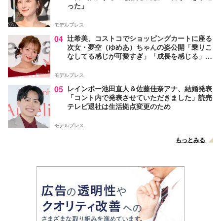
った」
モデルプレス
04
辻希美、コストコでショッピングカートに座る
次女・夢空（ゆめあ）ちゃんの姿公開「乗りこ
なしてる感じが可愛すぎ」「成長を感じる」の
声
モデルプレス
05
レインボー池田直人＆佐藤佳奈アナ、結婚発表
「コント内で発表させていただきました」読売
テレビ退社は生活拠点変更のため
モデルプレス
もっとみる