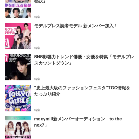
秘訣」
特集
モデルプレス読者モデル 新メンバー加入！
特集
SNS影響力トレンド俳優・女優を特集「モデルプレ
スカウントダウン」
特集
"史上最大級のファッションフェスタ"TGC情報を
たっぷり紹介
特集
moxymill新メンバーオーディション「to the
nex7」