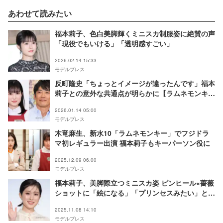
あわせて読みたい
福本莉子、色白美脚輝くミニスカ制服姿に絶賛の声
「現役でもいける」「透明感すごい」
2026.02.14 15:33
モデルプレス
反町隆史「ちょっとイメージが違ったんです」福本
莉子との意外な共通点が明らかに【ラムネモンキ
ー】
2026.01.14 05:00
モデルプレス
木竜麻生、新水10「ラムネモンキー」でフジドラ
マ初レギュラー出演 福本莉子もキーパーソン役に
2025.12.09 06:00
モデルプレス
福本莉子、美脚際立つミニスカ姿 ピンヒール×薔薇
ショットに「絵になる」「プリンセスみたい」と絶
賛の声
2025.11.08 14:10
モデルプレス