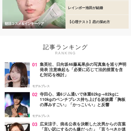
レインボー池田が結婚
【心理テスト】恋の深め方
朝活コスメ＆インナーケア
記事ランキング
RANKING
01
集英社、日向坂46藤嶌果歩の写真集を巡り声明
発表 注意喚起も「必要に応じて法的措置を含
む対応を検討」
モデルプレス
02
寺田心、週6ジム通いで体重62kg→82kgに
110kgのベンチプレス持ち上げる姿披露「胸板
の厚みすごい」「かっこいい」と反響
モデルプレス
03
広末涼子、病名公表を決断した次男からの言葉
「言い訳にするのも嫌だった」「言うべきか迷