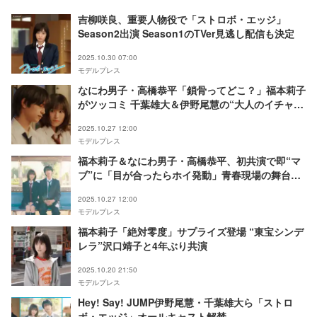
吉柳咲良、重要人物役で「ストロボ・エッジ」
Season2出演 Season1のTVer見逃し配信も決定
2025.10.30 07:00
モデルプレス
なにわ男子・高橋恭平「鎖骨ってどこ？」福本莉子
がツッコミ 千葉雄大＆伊野尾慧の“大人のイチャイ
チャ”も目撃【「ストロボ・エッジ」インタビュー
2025.10.27 12:00
後編】
モデルプレス
福本莉子＆なにわ男子・高橋恭平、初共演で即“マ
ブ”に「目が合ったらホイ発動」青春現場の舞台裏
【「ストロボ・エッジ」インタビュー前編】
2025.10.27 12:00
モデルプレス
福本莉子「絶対零度」サプライズ登場 “東宝シンデ
レラ”沢口靖子と4年ぶり共演
2025.10.20 21:50
モデルプレス
Hey! Say! JUMP伊野尾慧・千葉雄大ら「ストロ
ボ・エッジ」オールキャスト解禁