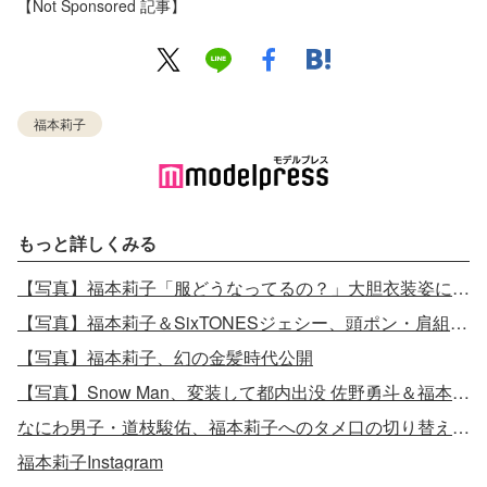
【Not Sponsored 記事】
福本莉子
もっと詳しくみる
【写真】福本莉子「服どうなってるの？」大胆衣装姿に反響
【写真】福本莉子＆SixTONESジェシー、頭ポン・肩組み…密着2ショット
【写真】福本莉子、幻の金髪時代公開
【写真】Snow Man、変装して都内出没 佐野勇斗＆福本莉子が駆けつける
なにわ男子・道枝駿佑、福本莉子へのタメ口の切り替えに「後悔」
福本莉子Instagram