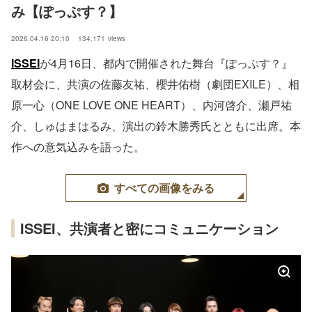
み【ぽっぷす？】
2026.04.16 20:10
134,171
views
ISSEI
が4月16日、都内で開催された舞台『ぽっぷす？』
取材会に、共演の佐藤友祐、櫻井佑樹（劇団EXILE）、相
原一心（ONE LOVE ONE HEART）、内河啓介、瀬戸祐
介、しゅはまはるみ、演出の鈴木勝秀氏とともに出席。本
作への意気込みを語った。
すべての画像をみる
ISSEI、共演者と密にコミュニケーション