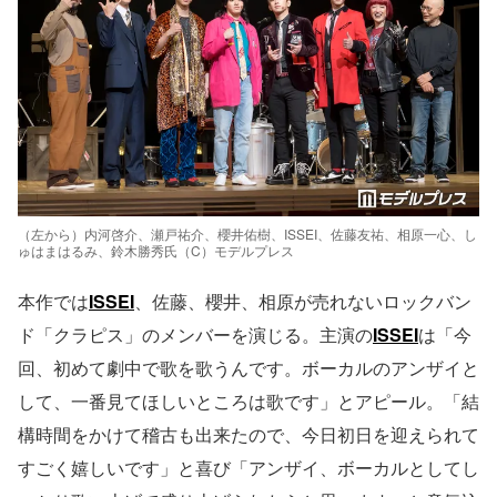
（左から）内河啓介、瀬戸祐介、櫻井佑樹、ISSEI、佐藤友祐、相原一心、し
ゅはまはるみ、鈴木勝秀氏（C）モデルプレス
本作では
ISSEI
、佐藤、櫻井、相原が売れないロックバン
ド「クラピス」のメンバーを演じる。主演の
ISSEI
は「今
回、初めて劇中で歌を歌うんです。ボーカルのアンザイと
して、一番見てほしいところは歌です」とアピール。「結
構時間をかけて稽古も出来たので、今日初日を迎えられて
すごく嬉しいです」と喜び「アンザイ、ボーカルとしてし