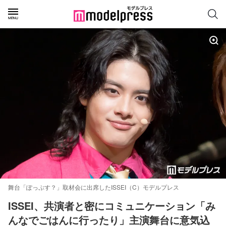
舞台「ぽっぷす？」取材会に出席したISSEI（C）モデルプレス
ISSEI、共演者と密にコミュニケーション「み
んなでごはんに行ったり」主演舞台に意気込