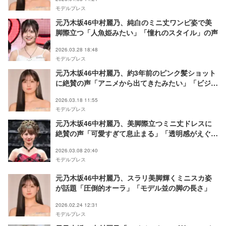
モデルプレス
元乃木坂46中村麗乃、純白のミニ丈ワンピ姿で美
脚際立つ「人魚姫みたい」「憧れのスタイル」の声
2026.03.28 18:48
モデルプレス
元乃木坂46中村麗乃、約3年前のピンク髪ショット
に絶賛の声「アニメから出てきたみたい」「ビジュ
最強」
2026.03.18 11:55
モデルプレス
元乃木坂46中村麗乃、美脚際立つミニ丈ドレスに
絶賛の声「可愛すぎて息止まる」「透明感がえぐ
い」
2026.03.08 20:40
モデルプレス
元乃木坂46中村麗乃、スラリ美脚輝くミニスカ姿
が話題「圧倒的オーラ」「モデル並の脚の長さ」
2026.02.24 12:31
モデルプレス