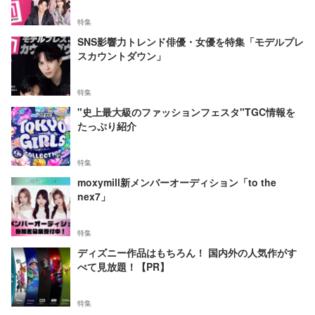
特集
SNS影響力トレンド俳優・女優を特集「モデルプレ
スカウントダウン」
特集
"史上最大級のファッションフェスタ"TGC情報を
たっぷり紹介
特集
moxymill新メンバーオーディション「to the
nex7」
特集
ディズニー作品はもちろん！ 国内外の人気作がす
べて見放題！【PR】
特集