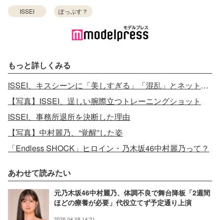
ISSEI
ぽっぷす？
もっと詳しくみる
ISSEI、キスシーンに「美しすぎる」「混乱」とネット騒然
【写真】ISSEI、逞しい腕際立つトレーニングショット
ISSEI、事務所退所を決断した理由
【写真】中村麗乃、“覚醒”した姿
「Endless SHOCK」ヒロイン・乃木坂46中村麗乃って？
あわせて読みたい
元乃木坂46中村麗乃、体調不良で舞台降板「2週間
ほどの療養が必要」代役立てず予定通り上演
2026.04.08 14:21