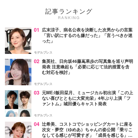
記事ランキング
RANKING
01
広末涼子、病名公表を決断した次男からの言葉
「言い訳にするのも嫌だった」「言うべきか迷
った」
モデルプレス
02
集英社、日向坂46藤嶌果歩の写真集を巡り声明
発表 注意喚起も「必要に応じて法的措置を含
む対応を検討」
モデルプレス
03
元ME:I飯田栞月、ミュージカル初出演「この上
ない喜びとともに大変光栄」4年ぶり上演「フ
ァントム」城田優らキャスト発表
モデルプレス
04
辻希美、コストコでショッピングカートに座る
次女・夢空（ゆめあ）ちゃんの姿公開「乗りこ
なしてる感じが可愛すぎ」「成長を感じる」の