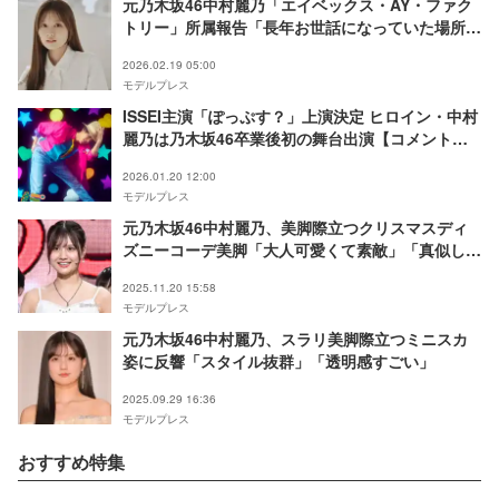
元乃木坂46中村麗乃「エイベックス・AY・ファク
トリー」所属報告「長年お世話になっていた場所を
離れるのは大きな決断」
2026.02.19 05:00
モデルプレス
ISSEI主演「ぽっぷす？」上演決定 ヒロイン・中村
麗乃は乃木坂46卒業後初の舞台出演【コメント／
公演日程詳細】
2026.01.20 12:00
モデルプレス
元乃木坂46中村麗乃、美脚際立つクリスマスディ
ズニーコーデ美脚「大人可愛くて素敵」「真似した
い」の声
2025.11.20 15:58
モデルプレス
元乃木坂46中村麗乃、スラリ美脚際立つミニスカ
姿に反響「スタイル抜群」「透明感すごい」
2025.09.29 16:36
モデルプレス
おすすめ特集