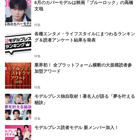
8月のカバーモデルは映画「ブルーロック」の高橋
文哉
特集
各種エンタメ・ライフスタイルにまつわるランキン
グ＆読者アンケート結果を発表
特集
業界初！ 全プラットフォーム横断の大規模読者参
加型アワード
特集
モデルプレス独自取材！著名人が語る「夢を叶える
秘訣」
特集
モデルプレス読者モデル 新メンバー加入！