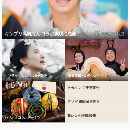
キンプリ高橋海人 コラボ実現に感激
「ブラッサム」ポスター公開
深澤 有田とのテンポ手応え
ヒカキン 二千万寄付
アソビ 米国拠点設立
賢い人の特徴20個
ハリポタコラボドーナツ