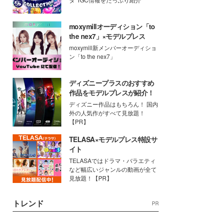
moxymillオーディション「to
the nex7」×モデルプレス
moxymill新メンバーオーディショ
ン「to the nex7」
ディズニープラスのおすすめ
作品をモデルプレスが紹介！
ディズニー作品はもちろん！ 国内
外の人気作がすべて見放題！
【PR】
TELASA×モデルプレス特設サ
イト
TELASAではドラマ・バラエティ
など幅広いジャンルの動画が全て
見放題！【PR】
トレンド
PR