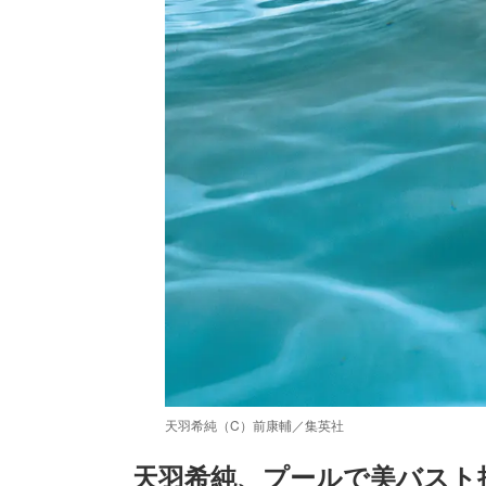
天羽希純（C）前康輔／集英社
天羽希純、プールで美バスト