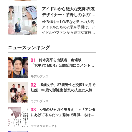
女性たちのヘアケア事情を紹介し
いという読者も多いのでは？そん
ます。
アイドルから絶大な支持 衣装
な美容の常識を大きく変える可能
性を秘めた、革新的な「Water
デザイナー・茅野しのぶの“可
Capturing Skin（ウォーターキャ
愛い”を作る美学＜「シチズン
AKB48や＝LOVEなど数々の人気
プチャリングスキン：捕水肌）」
クロスシー」インタビュー＞
アイドルたちの衣装を手掛け、ア
技術を、花王が構築した。
イドルやファンから絶大な支持を
得る、株式会社オサレカンパニー
取締役兼クリエイティブディレク
ニュースランキング
ター・茅野しのぶ。一人ひとりの
個性に寄り添い、魅力を引き出す
衣装作りは、多くの女性たちに勇
01
鈴木亮平ら出演者、劇場版
気と自信を与え続けている。
「TOKYO MER」公開延期にコメント
「現実のヒーローたちにチームMERから
最大の敬意とエールを」
モデルプレス
02
15歳女子、27歳男性と交際1ヶ月で
妊娠…36歳で孫誕生 波乱の人生に人気タ
レント思わずツッコミ「だいぶ危ねえ
よ！」
モデルプレス
03
＜俺のジャガイモ食え！＞「アンタ
にあげてるんだッ」恐怖で鳥肌…もはや
ストーカー？【第3話まんが】
ママスタ☆セレクト