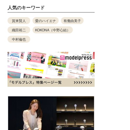
人気のキーワード
賀来賢人
愛のハイエナ
有働由美子
織田裕二
KOKONA（中野心結）
中村倫也