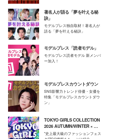
著名人が語る「夢を叶える秘
訣」
モデルプレス独自取材！著名人が
語る「夢を叶える秘訣」
モデルプレス「読者モデル」
モデルプレス読者モデル 新メンバ
ー加入！
モデルプレスカウントダウン
SNS影響力トレンド俳優・女優を
特集「モデルプレスカウントダウ
ン」
TOKYO GIRLS COLLECTION
2026 AUTUMN/WINTER × モ
デルプレス
"史上最大級のファッションフェス
タ"TGC情報をたっぷり紹介