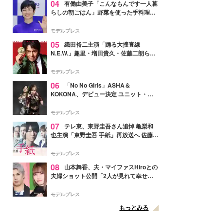
04
有働由美子「こんなもんです一人暮
らしの朝ごはん」野菜を使った手料理公
開「作ってみたい」「ヘルシーで美味し
そう」と反響
モデルプレス
05
織田裕二主演「踊る大捜査線
N.E.W.」趣里・増田貴久・佐藤二朗ら新
メンバー紹介映像解禁 各キャラクター象
徴する“謎のキーワード”も
モデルプレス
06
「No No Girls」ASHA＆
KOKONA、デビュー決定 ユニット・
TAKARAとしてセルフプロデュース楽曲
リリースへ
モデルプレス
07
テレ東、東野圭吾さん追悼 亀梨和
也主演「東野圭吾 手紙」再放送へ 佐藤隆
太・本田翼・中村倫也ら出演
モデルプレス
08
山本舞香、夫・マイファスHiroとの
夫婦ショット公開「2人が見れて幸せ」
「仲の良さが伝わってくる」と反響
モデルプレス
もっとみる