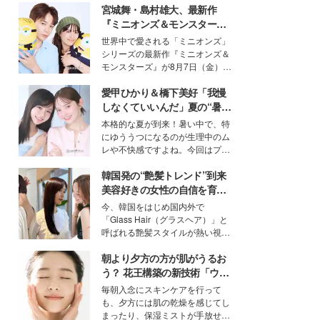
宮城舞・島村雄大、最新作
『ミニオンズ＆モンスター
ズ』の魅力熱弁 ハチャメチャ
世界中で愛される「ミニオンズ」
だけじゃない“友情と絆”に感
シリーズの最新作『ミニオンズ＆
動
モンスターズ』が8月7日（金）に
公開。モデルプレスでは、“大のミ
愛甲ひかり＆橋下美好「我慢
ニオン好き”という共通点を持つモ
デルの宮城舞と島村雄大の特別対
しなくていいんだ」夏の“暑さ
談をお届け！それぞれの視点か
対策”の新しい選択肢とは？
本格的な夏が到来！暑い中で、特
ら、今作ならではの魅力や予想外
にゆううつになるのが生理中のム
の感動をもたらす奥深いストーリ
レや不快感ですよね。今回はプラ
ーについて熱く語り合ってもらっ
イベートでも仲良しで旅行好きな
た。
韓国発の“艶髪トレンド”到来
モデル・愛甲ひかりさんと橋下美
好さんを迎えて本音で女子会トー
美容好きの女性の自信を育む
ク。猛暑のお出かけを快適に過ご
「ヘアケア事情」って？
今、韓国をはじめ国内外で
すヒントや、2人が感動した夏の
「Glass Hair（グラスヘア）」と
生理の新常識にも迫りました。
呼ばれる艶髪スタイルが熱い視線
を集めています。メイクやファッ
朝より夕方の方が肌がうるお
ションの完成度を高めるベースと
して、“髪そのものの美しさ”に改
う？ 花王構築の新技術「ウォ
めて注目する人が増えている様
ーターキャプチャリングスキ
毎朝入念にスキンケアを行って
子。今回は、そんな憧れの艶やか
ン（捕水肌）」がスキンケア
も、夕方には肌の乾燥を感じてし
な髪を日常で叶える、美容好きの
の常識を変える予感
まったり、保湿ミストが手放せな