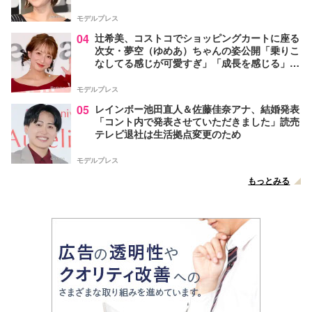
モデルプレス
04
辻希美、コストコでショッピングカートに座る
次女・夢空（ゆめあ）ちゃんの姿公開「乗りこ
なしてる感じが可愛すぎ」「成長を感じる」の
声
モデルプレス
05
レインボー池田直人＆佐藤佳奈アナ、結婚発表
「コント内で発表させていただきました」読売
テレビ退社は生活拠点変更のため
モデルプレス
もっとみる