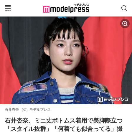
石井杏奈 （C）モデルプレス
石井杏奈、ミニ丈ボトムス着用で美脚際立つ
「スタイル抜群」「何着ても似合ってる」撮