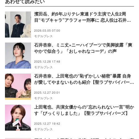
あわせて読みたい
濱田岳、約5年ぶりテレ東連ドラ主演で人生2周
目“モブキャラ”アラフォー刑事に 恋人役は石井杏
奈・バディ役は鈴木伸之【刑事、ふりだしに戻る】
2026.03.05 07:00
モデルプレス
石井杏奈、ミニ丈×ニーハイブーツで美脚披露「爽
やかで似合う」「おしゃれなコーデ」の声
2025.12.28 17:48
モデルプレス
石井杏奈、上田竜也の“恥ずかしい秘密”暴露 自身
が愛してやまないものも紹介【聖ラブサバイバー
ズ】
2025.12.27 20:01
モデルプレス
上田竜也、共演女優からの“忘れられない一言”明か
す「びっくりしました」【聖ラブサバイバーズ】
2025.12.27 19:42
モデルプレス