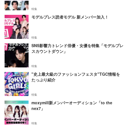
特集
モデルプレス読者モデル 新メンバー加入！
特集
SNS影響力トレンド俳優・女優を特集「モデルプレ
スカウントダウン」
特集
"史上最大級のファッションフェスタ"TGC情報を
たっぷり紹介
特集
moxymill新メンバーオーディション「to the
nex7」
特集