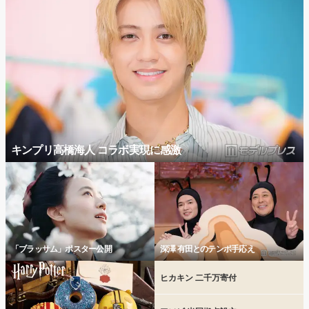
キンプリ高橋海人 コラボ実現に感激
「ブラッサム」ポスター公開
深澤 有田とのテンポ手応え
ヒカキン 二千万寄付