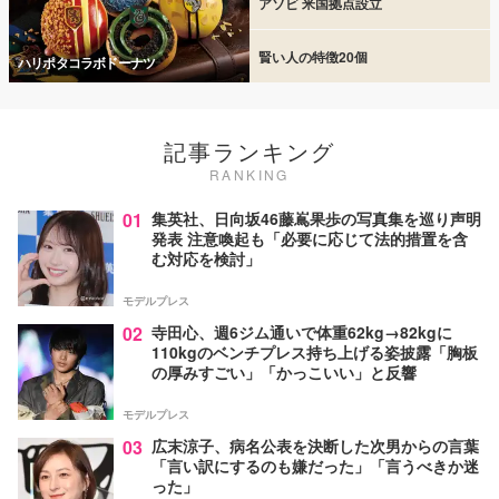
アソビ 米国拠点設立
賢い人の特徴20個
ハリポタコラボドーナツ
記事ランキング
RANKING
01
集英社、日向坂46藤嶌果歩の写真集を巡り声明
発表 注意喚起も「必要に応じて法的措置を含
む対応を検討」
モデルプレス
02
寺田心、週6ジム通いで体重62kg→82kgに
110kgのベンチプレス持ち上げる姿披露「胸板
の厚みすごい」「かっこいい」と反響
モデルプレス
03
広末涼子、病名公表を決断した次男からの言葉
「言い訳にするのも嫌だった」「言うべきか迷
った」