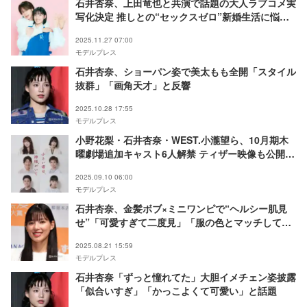
石井杏奈、上田竜也と共演で話題の大人ラブコメ実
写化決定 推しとの“セックスゼロ”新婚生活に悩む
主人公に【聖ラブサバイバーズ】
2025.11.27 07:00
モデルプレス
石井杏奈、ショーパン姿で美太もも全開「スタイル
抜群」「画角天才」と反響
2025.10.28 17:55
モデルプレス
小野花梨・石井杏奈・WEST.小瀧望ら、10月期木
曜劇場追加キャスト6人解禁 ティザー映像も公開
【小さい頃は、神様がいて】
2025.09.10 06:00
モデルプレス
石井杏奈、金髪ボブ×ミニワンピで“ヘルシー肌見
せ”「可愛すぎて二度見」「服の色とマッチして
る」の声
2025.08.21 15:59
モデルプレス
石井杏奈「ずっと憧れてた」大胆イメチェン姿披露
「似合いすぎ」「かっこよくて可愛い」と話題