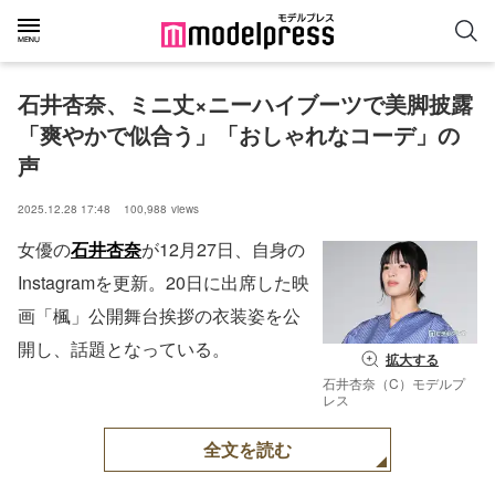
石井杏奈、ミニ丈×ニーハイブーツで美脚披露
「爽やかで似合う」「おしゃれなコーデ」の
声
2025.12.28 17:48
100,988
views
女優の
石井杏奈
が12月27日、自身の
Instagramを更新。20日に出席した映
画「楓」公開舞台挨拶の衣装姿を公
開し、話題となっている。
拡大する
石井杏奈（C）モデルプ
レス
全文を読む