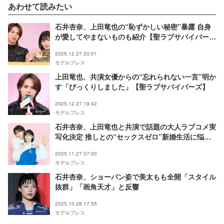
あわせて読みたい
石井杏奈、上田竜也の“恥ずかしい秘密”暴露 自身
が愛してやまないものも紹介【聖ラブサバイバー
ズ】
2025.12.27 20:01
モデルプレス
上田竜也、共演女優からの“忘れられない一言”明か
す「びっくりしました」【聖ラブサバイバーズ】
2025.12.27 19:42
モデルプレス
石井杏奈、上田竜也と共演で話題の大人ラブコメ実
写化決定 推しとの“セックスゼロ”新婚生活に悩む
主人公に【聖ラブサバイバーズ】
2025.11.27 07:00
モデルプレス
石井杏奈、ショーパン姿で美太もも全開「スタイル
抜群」「画角天才」と反響
2025.10.28 17:55
モデルプレス