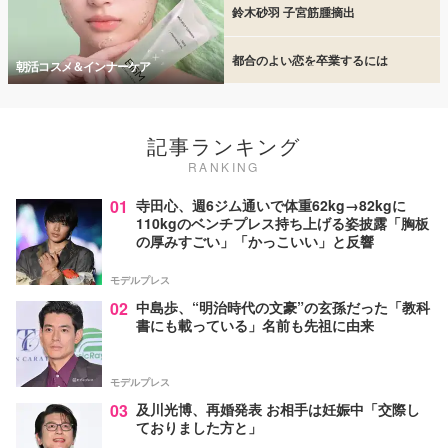
鈴木砂羽 子宮筋腫摘出
都合のよい恋を卒業するには
朝活コスメ＆インナーケア
記事ランキング
RANKING
01
寺田心、週6ジム通いで体重62kg→82kgに
110kgのベンチプレス持ち上げる姿披露「胸板
の厚みすごい」「かっこいい」と反響
モデルプレス
02
中島歩、“明治時代の文豪”の玄孫だった「教科
書にも載っている」名前も先祖に由来
モデルプレス
03
及川光博、再婚発表 お相手は妊娠中「交際し
ておりました方と」