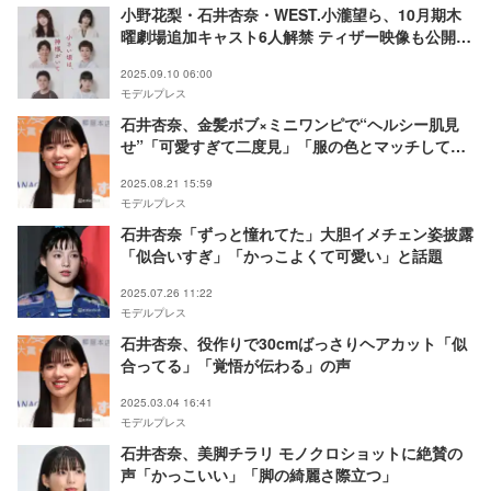
小野花梨・石井杏奈・WEST.小瀧望ら、10月期木
曜劇場追加キャスト6人解禁 ティザー映像も公開
【小さい頃は、神様がいて】
2025.09.10 06:00
モデルプレス
石井杏奈、金髪ボブ×ミニワンピで“ヘルシー肌見
せ”「可愛すぎて二度見」「服の色とマッチして
る」の声
2025.08.21 15:59
モデルプレス
石井杏奈「ずっと憧れてた」大胆イメチェン姿披露
「似合いすぎ」「かっこよくて可愛い」と話題
2025.07.26 11:22
モデルプレス
石井杏奈、役作りで30cmばっさりヘアカット「似
合ってる」「覚悟が伝わる」の声
2025.03.04 16:41
モデルプレス
石井杏奈、美脚チラリ モノクロショットに絶賛の
声「かっこいい」「脚の綺麗さ際立つ」