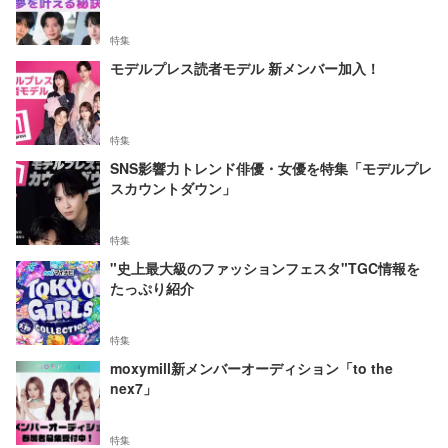
特集
モデルプレス読者モデル 新メンバー加入！
特集
SNS影響力トレンド俳優・女優を特集「モデルプレ
スカウントダウン」
特集
"史上最大級のファッションフェスタ"TGC情報を
たっぷり紹介
特集
moxymill新メンバーオーディション「to the
nex7」
特集