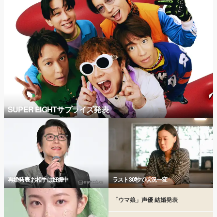
SUPER EIGHTサプライズ発表
再婚発表 お相手は妊娠中
ラスト30秒で状況一変
「ウマ娘」声優 結婚発表