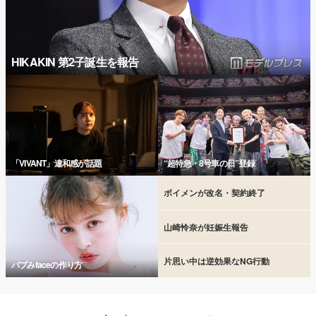
HIKAKIN 第2子誕生を報告
「VIVANT」違和感が話題
“超特急・8号車の日”登録
ボイメンが改名・契約終了
山崎怜奈が妊娠生報告
片思い中は逆効果なNG行動
バブみfaceの作り方