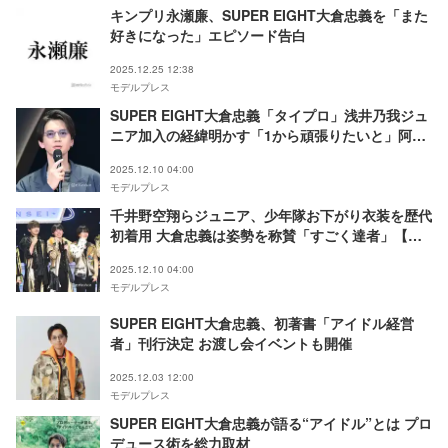
キンプリ永瀬廉、SUPER EIGHT大倉忠義を「また
好きになった」エピソード告白
2025.12.25 12:38
モデルプレス
SUPER EIGHT大倉忠義「タイプロ」浅井乃我ジュ
ニア加入の経緯明かす「1から頑張りたいと」阿達
慶らも刺激受ける【ジュニア Showcase 2025 新
2025.12.10 04:00
星 -SHINSEI-】
モデルプレス
千井野空翔らジュニア、少年隊お下がり衣装を歴代
初着用 大倉忠義は姿勢を称賛「すごく達者」【ジ
ュニア Showcase 2025 新星 -SHINSEI-／囲み取
2025.12.10 04:00
材ほぼ全文】
モデルプレス
SUPER EIGHT大倉忠義、初著書「アイドル経営
者」刊行決定 お渡し会イベントも開催
2025.12.03 12:00
モデルプレス
SUPER EIGHT大倉忠義が語る“アイドル”とは プロ
デュース術を総力取材