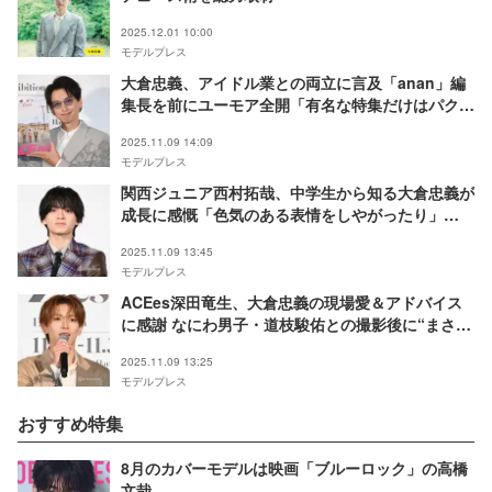
2025.12.01 10:00
モデルプレス
大倉忠義、アイドル業との両立に言及「anan」編
集長を前にユーモア全開「有名な特集だけはパクら
ないようにします」【Zessei】
2025.11.09 14:09
モデルプレス
関西ジュニア西村拓哉、中学生から知る大倉忠義が
成長に感慨「色気のある表情をしやがったり」
【Zessei】
2025.11.09 13:45
モデルプレス
ACEes深田竜生、大倉忠義の現場愛＆アドバイス
に感謝 なにわ男子・道枝駿佑との撮影後に“まさか
の展開”も【Zessei】
2025.11.09 13:25
モデルプレス
おすすめ特集
8月のカバーモデルは映画「ブルーロック」の高橋
文哉