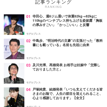
記事ランキング
RANKING
01
寺田心、週6ジム通いで体重62kg→82kgに
110kgのベンチプレス持ち上げる姿披露「胸板
の厚みすごい」「かっこいい」と反響
モデルプレス
02
中島歩、“明治時代の文豪”の玄孫だった「教科
書にも載っている」名前も先祖に由来
モデルプレス
03
及川光博、再婚発表 お相手は妊娠中「交際し
ておりました方と」
モデルプレス
04
戸塚純貴、結婚発表「いつも支えてくださる皆
さまのお陰で、人生の節目を迎えられること、
心より感謝しております」【全文】
モデルプレス