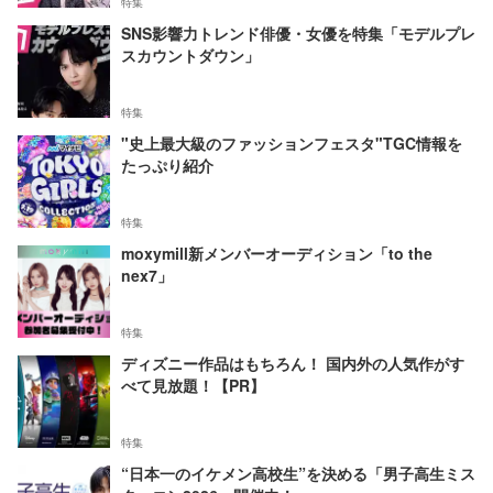
特集
SNS影響力トレンド俳優・女優を特集「モデルプレ
スカウントダウン」
特集
"史上最大級のファッションフェスタ"TGC情報を
たっぷり紹介
特集
moxymill新メンバーオーディション「to the
nex7」
特集
ディズニー作品はもちろん！ 国内外の人気作がす
べて見放題！【PR】
特集
“日本一のイケメン高校生”を決める「男子高生ミス