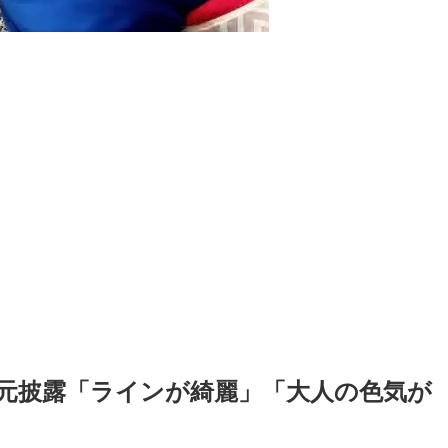
Loaded
:
87.03%
元披露「ラインが綺麗」「大人の色気が