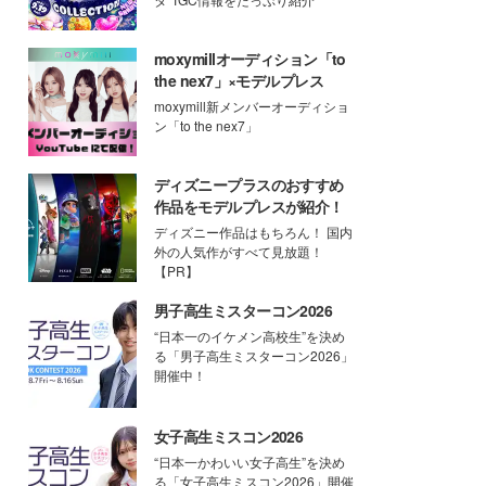
moxymillオーディション「to
the nex7」×モデルプレス
moxymill新メンバーオーディショ
ン「to the nex7」
ディズニープラスのおすすめ
作品をモデルプレスが紹介！
ディズニー作品はもちろん！ 国内
外の人気作がすべて見放題！
【PR】
男子高生ミスターコン2026
“日本一のイケメン高校生”を決め
る「男子高生ミスターコン2026」
開催中！
女子高生ミスコン2026
“日本一かわいい女子高生”を決め
る「女子高生ミスコン2026」開催