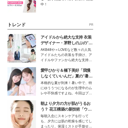
中！
トレンド
PR
アイドルから絶大な支持 衣装
デザイナー・茅野しのぶの“可
愛い”を作る美学＜「シチズン
AKB48や＝LOVEなど数々の人気
クロスシー」インタビュー＞
アイドルたちの衣装を手掛け、ア
イドルやファンから絶大な支持を
得る、株式会社オサレカンパニー
愛甲ひかり＆橋下美好「我慢
取締役兼クリエイティブディレク
ター・茅野しのぶ。一人ひとりの
しなくていいんだ」夏の“暑さ
個性に寄り添い、魅力を引き出す
対策”の新しい選択肢とは？
本格的な夏が到来！暑い中で、特
衣装作りは、多くの女性たちに勇
にゆううつになるのが生理中のム
気と自信を与え続けている。
レや不快感ですよね。今回はプラ
イベートでも仲良しで旅行好きな
朝より夕方の方が肌がうるお
モデル・愛甲ひかりさんと橋下美
好さんを迎えて本音で女子会トー
う？ 花王構築の新技術「ウォ
ク。猛暑のお出かけを快適に過ご
ーターキャプチャリングスキ
毎朝入念にスキンケアを行って
すヒントや、2人が感動した夏の
ン（捕水肌）」がスキンケア
も、夕方には肌の乾燥を感じてし
生理の新常識にも迫りました。
の常識を変える予感
まったり、保湿ミストが手放せな