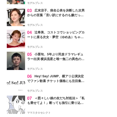
「かっこいい」と反響
モデルプレス
03
広末涼子、病名公表を決断した次男
からの言葉「言い訳にするのも嫌だっ
た」「言うべきか迷った」
モデルプレス
04
辻希美、コストコでショッピングカ
ートに座る次女・夢空（ゆめあ）ちゃん
の姿公開「乗りこなしてる感じが可愛す
ぎ」「成長を感じる」の声
モデルプレス
05
小栗旬、5年ぶり民放ドラマレギュ
ラー出演 横浜流星と唯一無二の異色のバ
ディで初共演【LOST10】
モデルプレス
06
Hey! Say! JUMP、横アリ公演決定
でファン歓喜 チケット価格にも注目集ま
る「激アツ」「平成に戻ったみたい」
モデルプレス
07
＜図々しい娘の友だち対処法＞「私
も乗せてよ！」断っても強引に乗り込ん
でくる友だち【第1話まんが】
ママスタ☆セレクト