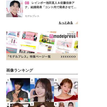
08
レインボー池田直人＆佐藤佳奈ア
ナ、結婚発表「コント内で発表させてい
ただきました」読売テレビ退社は生活拠
点変更のため
モデルプレス
もっとみる
画像ランキング
1
2
3
4
5
6