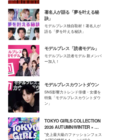
著名人が語る「夢を叶える秘
訣」
モデルプレス独自取材！著名人が
語る「夢を叶える秘訣」
モデルプレス「読者モデル」
モデルプレス読者モデル 新メンバ
ー加入！
モデルプレスカウントダウン
SNS影響力トレンド俳優・女優を
特集「モデルプレスカウントダウ
ン」
TOKYO GIRLS COLLECTION
2026 AUTUMN/WINTER × モ
デルプレス
"史上最大級のファッションフェス
タ"TGC情報をたっぷり紹介