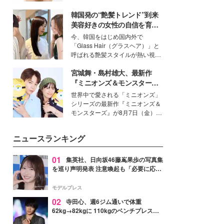
いという読者も多いのでは？そん
韓国発の“艶髪トレンド”到来
な美容の常識を大きく変える可能
性を秘めた、革新的な「Water
美容好きの女性の自信を育む
Capturing Skin（ウォーターキャ
「ヘアケア事情」って？
今、韓国をはじめ国内外で
プチャリングスキン：捕水肌）」
「Glass Hair（グラスヘア）」と
技術を、花王が構築した。
呼ばれる艶髪スタイルが熱い視線
を集めています。メイクやファッ
宮城舞・島村雄大、最新作
ションの完成度を高めるベースと
して、“髪そのものの美しさ”に改
『ミニオンズ＆モンスター
めて注目する人が増えている様
ズ』の魅力熱弁 ハチャメチャ
世界中で愛される「ミニオンズ」
子。今回は、そんな憧れの艶やか
だけじゃない“友情と絆”に感
シリーズの最新作『ミニオンズ＆
な髪を日常で叶える、美容好きの
動
モンスターズ』が8月7日（金）に
女性たちのヘアケア事情を紹介し
公開。モデルプレスでは、“大のミ
ます。
ニオン好き”という共通点を持つモ
ニュースランキング
デルの宮城舞と島村雄大の特別対
談をお届け！それぞれの視点か
ら、今作ならではの魅力や予想外
01
集英社、日向坂46藤嶌果歩の写真集
の感動をもたらす奥深いストーリ
を巡り声明発表 注意喚起も「必要に応じ
ーについて熱く語り合ってもらっ
て法的措置を含む対応を検討」
た。
モデルプレス
02
寺田心、週6ジム通いで体重
62kg→82kgに 110kgのベンチプレス持
ち上げる姿披露「胸板の厚みすごい」