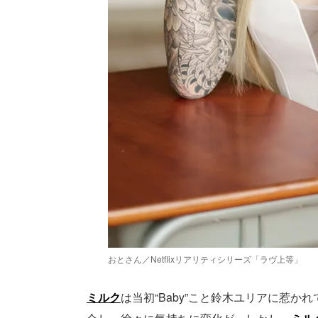
おとさん／Netflixリアリティシリーズ「ラヴ上等」
ミルク
は当初“Baby”こと鈴木ユリアに惹