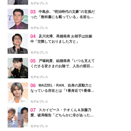
モデルプレス
03
中島歩、“明治時代の文豪”の玄孫だ
った「教科書にも載っている」名前も先
祖に由来
モデルプレス
04
及川光博、再婚発表 お相手は妊娠
中「交際しておりました方と」
モデルプレス
05
戸塚純貴、結婚発表「いつも支えて
くださる皆さまのお陰で、人生の節目を
迎えられること、心より感謝しておりま
す」【全文】
モデルプレス
06
MAZZEL・RAN、自身の原動力と
なっている存在とは「1番身近で1番偉大
な存在」
モデルプレス
07
スカイピース・テオくん＆加藤乃
愛、破局報告「どちらかに非があったわ
けではなく」2023年2月に交際発表
モデルプレス