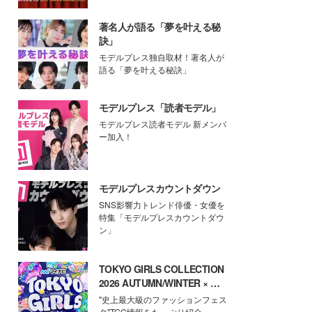
著名人が語る「夢を叶える秘
訣」
モデルプレス独自取材！著名人が
語る「夢を叶える秘訣」
モデルプレス「読者モデル」
モデルプレス読者モデル 新メンバ
ー加入！
モデルプレスカウントダウン
SNS影響力トレンド俳優・女優を
特集「モデルプレスカウントダウ
ン」
TOKYO GIRLS COLLECTION
2026 AUTUMN/WINTER × モ
デルプレス
"史上最大級のファッションフェス
タ"TGC情報をたっぷり紹介