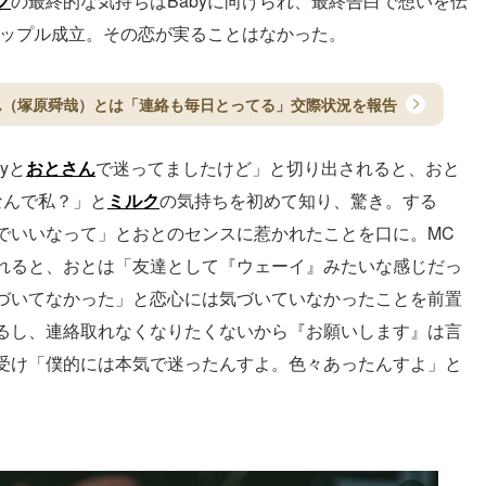
ク
の最終的な気持ちはBabyに向けられ、最終告白で想いを伝
カップル成立。その恋が実ることはなかった。
ん（塚原舜哉）とは「連絡も毎日とってる」交際状況を報告
yと
おとさん
で迷ってましたけど」と切り出されると、おと
なんで私？」と
ミルク
の気持ちを初めて知り、驚き。する
でいいなって」とおとのセンスに惹かれたことを口に。MC
れると、おとは「友達として『ウェーイ』みたいな感じだっ
づいてなかった」と恋心には気づいていなかったことを前置
るし、連絡取れなくなりたくないから『お願いします』は言
受け「僕的には本気で迷ったんすよ。色々あったんすよ」と