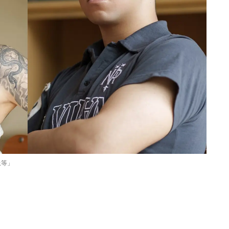
上等」
Loaded
:
87.03%