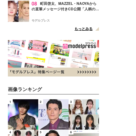
08
町田啓太、MAZZEL・NAOYAから
の直筆メッセージ付きCD公開「人柄の良
さがにじみ出てる」の声
モデルプレス
もっとみる
画像ランキング
1
2
3
4
5
6