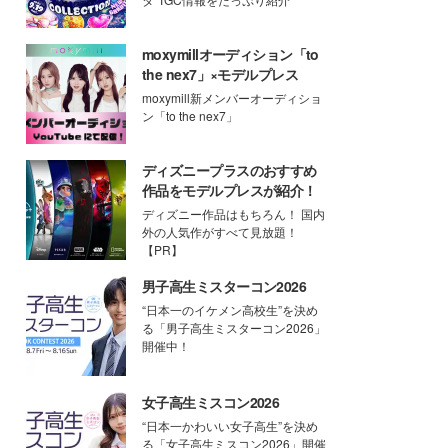
moxymillオーディション「to
the nex7」×モデルプレス
moxymill新メンバーオーディショ
ン「to the nex7」
ディズニープラスのおすすめ
作品をモデルプレスが紹介！
ディズニー作品はもちろん！ 国内
外の人気作がすべて見放題！
【PR】
男子高生ミスターコン2026
“日本一のイケメン高校生”を決め
る「男子高生ミスターコン2026」
開催中！
女子高生ミスコン2026
“日本一かわいい女子高生”を決め
る「女子高生ミスコン2026」開催