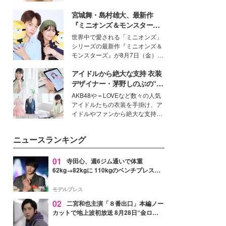
女性たちのヘアケア事情を紹介し
いという読者も多いのでは？そん
ます。
宮城舞・島村雄大、最新作
な美容の常識を大きく変える可能
性を秘めた、革新的な「Water
『ミニオンズ＆モンスター
Capturing Skin（ウォーターキャ
ズ』の魅力熱弁 ハチャメチャ
世界中で愛される「ミニオンズ」
プチャリングスキン：捕水肌）」
だけじゃない“友情と絆”に感
シリーズの最新作『ミニオンズ＆
技術を、花王が構築した。
動
モンスターズ』が8月7日（金）に
公開。モデルプレスでは、“大のミ
アイドルから絶大な支持 衣装
ニオン好き”という共通点を持つモ
デルの宮城舞と島村雄大の特別対
デザイナー・茅野しのぶの“可
談をお届け！それぞれの視点か
愛い”を作る美学＜「シチズン
AKB48や＝LOVEなど数々の人気
ら、今作ならではの魅力や予想外
クロスシー」インタビュー＞
アイドルたちの衣装を手掛け、ア
の感動をもたらす奥深いストーリ
イドルやファンから絶大な支持を
ーについて熱く語り合ってもらっ
得る、株式会社オサレカンパニー
た。
取締役兼クリエイティブディレク
ニュースランキング
ター・茅野しのぶ。一人ひとりの
個性に寄り添い、魅力を引き出す
衣装作りは、多くの女性たちに勇
01
寺田心、週6ジム通いで体重
気と自信を与え続けている。
62kg→82kgに 110kgのベンチプレス持
ち上げる姿披露「胸板の厚みすごい」
「かっこいい」と反響
モデルプレス
02
二宮和也主演「８番出口」本編ノー
カットで地上波初放送 8月28日“金ロ
ー”枠