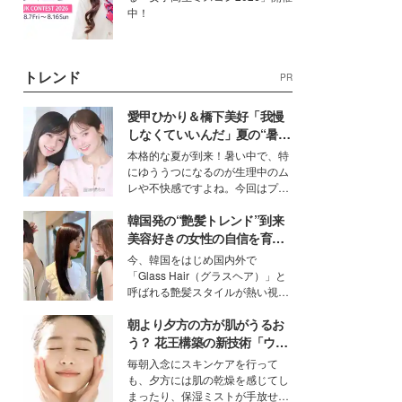
中！
トレンド
PR
愛甲ひかり＆橋下美好「我慢
しなくていいんだ」夏の“暑さ
対策”の新しい選択肢とは？
本格的な夏が到来！暑い中で、特
にゆううつになるのが生理中のム
レや不快感ですよね。今回はプラ
イベートでも仲良しで旅行好きな
韓国発の“艶髪トレンド”到来
モデル・愛甲ひかりさんと橋下美
好さんを迎えて本音で女子会トー
美容好きの女性の自信を育む
ク。猛暑のお出かけを快適に過ご
「ヘアケア事情」って？
今、韓国をはじめ国内外で
すヒントや、2人が感動した夏の
「Glass Hair（グラスヘア）」と
生理の新常識にも迫りました。
呼ばれる艶髪スタイルが熱い視線
を集めています。メイクやファッ
朝より夕方の方が肌がうるお
ションの完成度を高めるベースと
して、“髪そのものの美しさ”に改
う？ 花王構築の新技術「ウォ
めて注目する人が増えている様
ーターキャプチャリングスキ
毎朝入念にスキンケアを行って
子。今回は、そんな憧れの艶やか
ン（捕水肌）」がスキンケア
も、夕方には肌の乾燥を感じてし
な髪を日常で叶える、美容好きの
の常識を変える予感
まったり、保湿ミストが手放せな