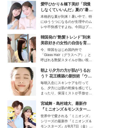
愛甲ひかり＆橋下美好「我慢
しなくていいんだ」夏の“暑さ
対策”の新しい選択肢とは？
本格的な夏が到来！暑い中で、特
にゆううつになるのが生理中のム
レや不快感ですよね。今回はプラ
イベートでも仲良しで旅行好きな
韓国発の“艶髪トレンド”到来
モデル・愛甲ひかりさんと橋下美
好さんを迎えて本音で女子会トー
美容好きの女性の自信を育む
ク。猛暑のお出かけを快適に過ご
「ヘアケア事情」って？
今、韓国をはじめ国内外で
すヒントや、2人が感動した夏の
「Glass Hair（グラスヘア）」と
生理の新常識にも迫りました。
呼ばれる艶髪スタイルが熱い視線
を集めています。メイクやファッ
朝より夕方の方が肌がうるお
ションの完成度を高めるベースと
して、“髪そのものの美しさ”に改
う？ 花王構築の新技術「ウォ
めて注目する人が増えている様
ーターキャプチャリングスキ
毎朝入念にスキンケアを行って
子。今回は、そんな憧れの艶やか
ン（捕水肌）」がスキンケア
も、夕方には肌の乾燥を感じてし
な髪を日常で叶える、美容好きの
の常識を変える予感
まったり、保湿ミストが手放せな
女性たちのヘアケア事情を紹介し
いという読者も多いのでは？そん
ます。
宮城舞・島村雄大、最新作
な美容の常識を大きく変える可能
性を秘めた、革新的な「Water
『ミニオンズ＆モンスター
Capturing Skin（ウォーターキャ
ズ』の魅力熱弁 ハチャメチャ
世界中で愛される「ミニオンズ」
プチャリングスキン：捕水肌）」
だけじゃない“友情と絆”に感
シリーズの最新作『ミニオンズ＆
技術を、花王が構築した。
動
モンスターズ』が8月7日（金）に