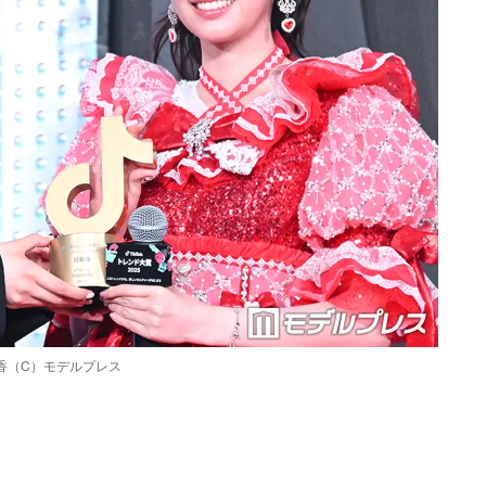
仁香（C）モデルプレス
Loaded
:
87.03%