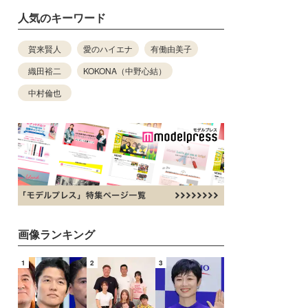
人気のキーワード
賀来賢人
愛のハイエナ
有働由美子
織田裕二
KOKONA（中野心結）
中村倫也
画像ランキング
1
2
3