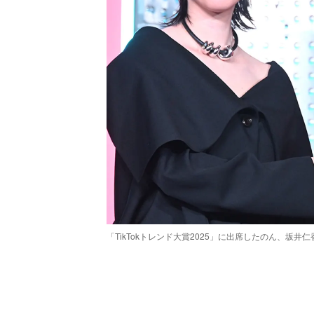
「TikTokトレンド大賞2025」に出席したのん、坂井
/
Unmute