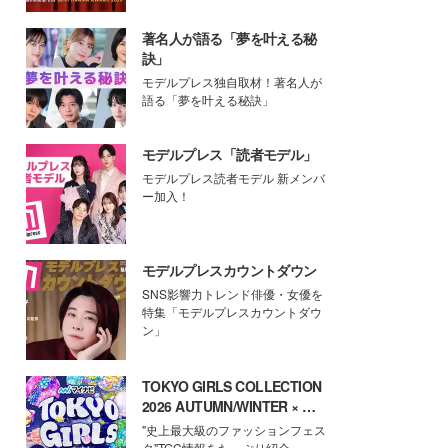
著名人が語る「夢を叶える秘
訣」
モデルプレス独自取材！著名人が
語る「夢を叶える秘訣」
モデルプレス「読者モデル」
モデルプレス読者モデル 新メンバ
ー加入！
モデルプレスカウントダウン
SNS影響力トレンド俳優・女優を
特集「モデルプレスカウントダウ
ン」
TOKYO GIRLS COLLECTION
2026 AUTUMN/WINTER × モ
デルプレス
"史上最大級のファッションフェス
タ"TGC情報をたっぷり紹介