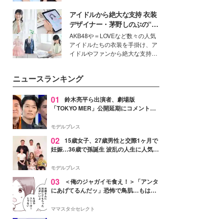
公開。モデルプレスでは、“大のミ
アイドルから絶大な支持 衣装
ニオン好き”という共通点を持つモ
デルの宮城舞と島村雄大の特別対
デザイナー・茅野しのぶの“可
談をお届け！それぞれの視点か
愛い”を作る美学＜「シチズン
AKB48や＝LOVEなど数々の人気
ら、今作ならではの魅力や予想外
クロスシー」インタビュー＞
アイドルたちの衣装を手掛け、ア
の感動をもたらす奥深いストーリ
イドルやファンから絶大な支持を
ーについて熱く語り合ってもらっ
得る、株式会社オサレカンパニー
た。
取締役兼クリエイティブディレク
ニュースランキング
ター・茅野しのぶ。一人ひとりの
個性に寄り添い、魅力を引き出す
衣装作りは、多くの女性たちに勇
01
鈴木亮平ら出演者、劇場版
気と自信を与え続けている。
「TOKYO MER」公開延期にコメント
「現実のヒーローたちにチームMERから
最大の敬意とエールを」
モデルプレス
02
15歳女子、27歳男性と交際1ヶ月で
妊娠…36歳で孫誕生 波乱の人生に人気タ
レント思わずツッコミ「だいぶ危ねえ
よ！」
モデルプレス
03
＜俺のジャガイモ食え！＞「アンタ
にあげてるんだッ」恐怖で鳥肌…もはや
ストーカー？【第3話まんが】
ママスタ☆セレクト