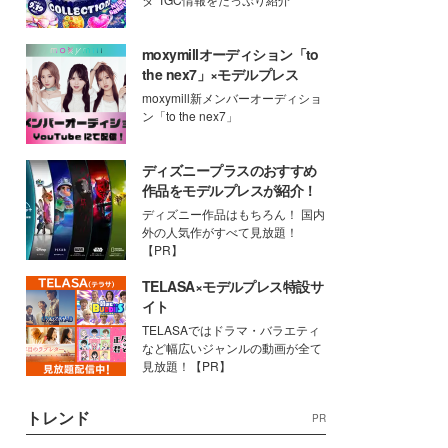
moxymillオーディション「to
the nex7」×モデルプレス
moxymill新メンバーオーディショ
ン「to the nex7」
ディズニープラスのおすすめ
作品をモデルプレスが紹介！
ディズニー作品はもちろん！ 国内
外の人気作がすべて見放題！
【PR】
TELASA×モデルプレス特設サ
イト
TELASAではドラマ・バラエティ
など幅広いジャンルの動画が全て
見放題！【PR】
トレンド
PR