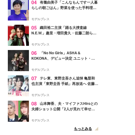
04
有働由美子「こんなもんです一人暮
らしの朝ごはん」野菜を使った手料理公
開「作ってみたい」「ヘルシーで美味し
そう」と反響
モデルプレス
05
織田裕二主演「踊る大捜査線
N.E.W.」趣里・増田貴久・佐藤二朗ら新
メンバー紹介映像解禁 各キャラクター象
徴する“謎のキーワード”も
モデルプレス
06
「No No Girls」ASHA＆
KOKONA、デビュー決定 ユニット・
TAKARAとしてセルフプロデュース楽曲
リリースへ
モデルプレス
07
テレ東、東野圭吾さん追悼 亀梨和
也主演「東野圭吾 手紙」再放送へ 佐藤隆
太・本田翼・中村倫也ら出演
モデルプレス
08
山本舞香、夫・マイファスHiroとの
夫婦ショット公開「2人が見れて幸せ」
「仲の良さが伝わってくる」と反響
モデルプレス
もっとみる