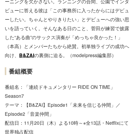
ーニングを欠かさない。ランニングの合間、公園でインタ
ビューに答える彼は「この事務所に入ったからにはデビュ
ーしたい。ちゃんとやりきりたい」とデビューへの強い思
いを語っていく。そんなある日のこと、菅田が練習で披露
した“ある曲”のサックス演奏が「めっちゃ良かった！」
（本高）とメンバーたちから絶賛。初単独ライブの成功へ
向け、
B&ZAI
の裏側に迫る。（modelpress編集部）
番組概要
番組名：「連続ドキュメンタリー RIDE ON TIME」
Season7
テーマ：【B&ZAI】Episode1「未来を信じる仲間」／
Episode2「音楽仲間」
配信日：11月20日（木）よる10時～※全13話・Netflixにて
世界独占配信