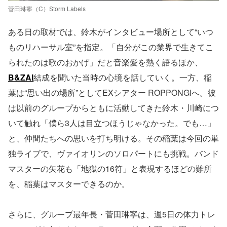
菅田琳寧（C）Storm Labels
ある日の取材では、鈴木がインタビュー場所として“いつ
ものリハーサル室”を指定。「自分がこの業界で生きてこ
られたのは歌のおかげ」だと音楽愛を熱く語るほか、
B&ZAI
結成を聞いた当時の心境を話していく。一方、稲
葉は“思い出の場所”としてEXシアター ROPPONGIへ。彼
は以前のグループからともに活動してきた鈴木・川崎につ
いて触れ「僕ら3人は目立つほうじゃなかった。でも…」
と、仲間たちへの思いを打ち明ける。その稲葉は今回の単
独ライブで、ヴァイオリンのソロパートにも挑戦。バンド
マスターの矢花も「地獄の16符」と表現するほどの難所
を、稲葉はマスターできるのか。
さらに、グループ最年⾧・菅田琳寧は、週5日の体力トレ