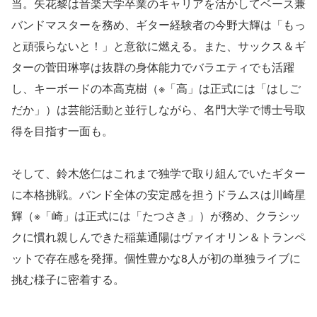
当。矢花黎は音楽大学卒業のキャリアを活かしてベース兼
バンドマスターを務め、ギター経験者の今野大輝は「もっ
と頑張らないと！」と意欲に燃える。また、サックス＆ギ
ターの菅田琳寧は抜群の身体能力でバラエティでも活躍
し、キーボードの本高克樹（※「高」は正式には「はしご
だか」）は芸能活動と並行しながら、名門大学で博士号取
得を目指す一面も。
そして、鈴木悠仁はこれまで独学で取り組んでいたギター
に本格挑戦。バンド全体の安定感を担うドラムスは川崎星
輝（※「崎」は正式には「たつさき」）が務め、クラシッ
クに慣れ親しんできた稲葉通陽はヴァイオリン＆トランペ
ットで存在感を発揮。個性豊かな8人が初の単独ライブに
挑む様子に密着する。