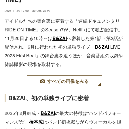
2025.11.19 17:00
30,005
views
アイドルたちの舞台裏に密着する「連続ドキュメンタリー
RIDE ON TIME」のSeason7が、Netflixにて独占配信中。
11月20日よる10時～は
B&ZAI
へ密着した第1話・第2話が
配信され、6月に行われた初の単独ライブ「
B&ZAI
LIVE
2025 First Beat」の舞台裏を追うほか、音楽番組の収録や
雑誌撮影の現場を取材する。
すべての画像をみる
B&ZAI、初の単独ライブに密着
2025年2月結成・
B&ZAI
の最大の特徴は“バンドパフォー
マンス”だ。
橋本涼
はバンド初挑戦ながらヴォーカルを担