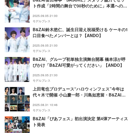
ト作成「2時間の舞台で30秒のために」本選への意
気込みも【ANDO】
2025.09.05 21:00
モデルプレス
B&ZAI鈴木悠仁、誕生日迎え祝福受ける ケーキの1
口目食べたメンバーとは？【ANDO】
2025.09.05 21:00
モデルプレス
B&ZAI、グループ初単独主演舞台開幕 橋本涼が呼
びかけ「B&ZAI可愛がってください」【ANDO】
2025.09.05 21:00
モデルプレス
上田竜也プロデュース“ハロウィンフェス”今年は
代々木で開催 小山慶一郎・川島如恵留・B&ZAIら
出演者一部解禁【MOUSE PEACE FES. 2025 2nd
2025.08.31 10:46
Bite】
モデルプレス
B&ZAI「ぴあフェス」初出演決定 第4弾アーティス
ト発表