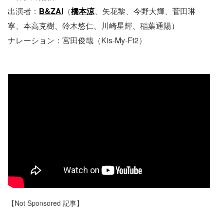
出演者：
B&ZAI
（
橋本涼
、矢花黎、今野大輝、菅田琳
寧、本高克樹、鈴木悠仁、川崎星輝、稲葉通陽）
ナレーション：宮田俊哉（Kis-My-Ft2）
【Not Sponsored 記事】