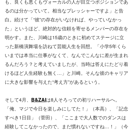
も、良くも悪くもヴォーカルの人が目立つポジションであ
るのは分かっていて。相当なプレッシャーですよ」と告
白。続けて「“彼”の存在がいなければ、やっていなかっ
た」というほど、絶対的な信頼を寄せるメンバーの存在を
明かす。また、川崎は15歳のときに初めてステージに立
った新橋演舞場を訪ねて芸能人生を回想。「小学5年くら
いまでは本当に仕事がなくて、なんでこんなに差が生まれ
るんだろう？と考えていましたが、当時は答えにたどり着
けるほど人生経験も無く…」と川崎。そんな彼のキャリア
に大きな影響を与えた“考え方”があるという。
そして4月、
B&ZAI
は8人そろっての初リハーサルへ。
「俺、マジで今日を楽しみにしてた！」（本高）、「記念
すべき1日目」（菅田）、「ここまで大人数でのダンスは
経験してこなかったので、まだ慣れないですね…！」（今