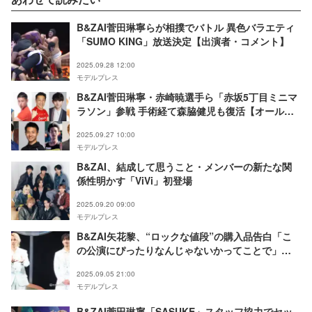
B&ZAI菅田琳寧らが相撲でバトル 異色バラエティ
「SUMO KING」放送決定【出演者・コメント】
2025.09.28 12:00
モデルプレス
B&ZAI菅田琳寧・赤崎暁選手ら「赤坂5丁目ミニマ
ラソン」参戦 手術経て森脇健児も復活【オールス
ター感謝祭’25秋】
2025.09.27 10:00
モデルプレス
B&ZAI、結成して思うこと・メンバーの新たな関
係性明かす「ViVi」初登場
2025.09.20 09:00
モデルプレス
B&ZAI矢花黎、“ロックな値段”の購入品告白「こ
の公演にぴったりなんじゃないかってことで」
【ANDO】
2025.09.05 21:00
モデルプレス
B&ZAI菅田琳寧「SASUKE」スタッフ協力でセッ