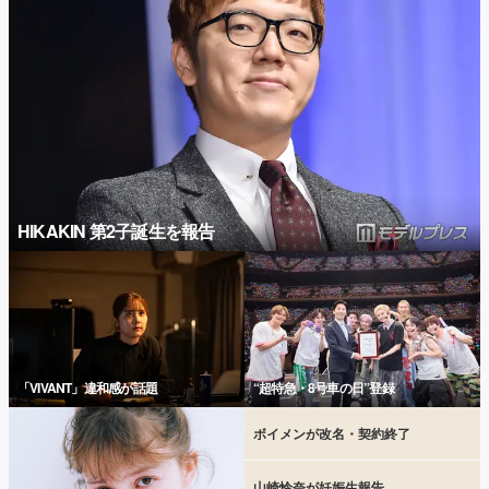
HIKAKIN 第2子誕生を報告
「VIVANT」違和感が話題
“超特急・8号車の日”登録
ボイメンが改名・契約終了
山崎怜奈が妊娠生報告