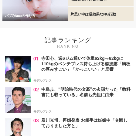
片思い中は逆効果なNG行動
バブみfaceの作り方
記事ランキング
RANKING
01
寺田心、週6ジム通いで体重62kg→82kgに
110kgのベンチプレス持ち上げる姿披露「胸板
の厚みすごい」「かっこいい」と反響
モデルプレス
02
中島歩、“明治時代の文豪”の玄孫だった「教科
書にも載っている」名前も先祖に由来
モデルプレス
03
及川光博、再婚発表 お相手は妊娠中「交際し
ておりました方と」