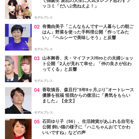
で孫誕生 波乱の人生に人気タレント思わずツ
ッコミ「だいぶ危ねえよ！」
モデルプレス
02
有働由美子「こんなもんです一人暮らしの朝ご
はん」野菜を使った手料理公開「作ってみた
い」「ヘルシーで美味しそう」と反響
モデルプレス
03
山本舞香、夫・マイファスHiroとの夫婦ショッ
ト公開「2人が見れて幸せ」「仲の良さが伝わ
ってくる」と反響
モデルプレス
04
香取慎吾、森且行“5年9ヶ月ぶり”オートレース
優勝を祝福 怪我からの復活に「勇気をもらい
ました」【全文】
モデルプレス
05
石田ゆり子（56）、生活雑貨があふれる自宅を
公開 飼い猫の様子に「ハニちゃんおててかわ
いいですね」などの声