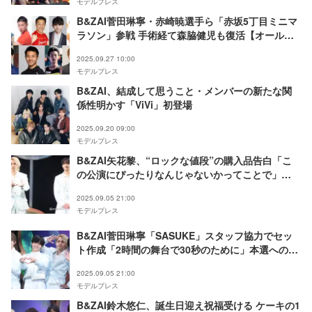
モデルプレス
B&ZAI菅田琳寧・赤崎暁選手ら「赤坂5丁目ミニマ
ラソン」参戦 手術経て森脇健児も復活【オールス
ター感謝祭’25秋】
2025.09.27 10:00
モデルプレス
B&ZAI、結成して思うこと・メンバーの新たな関
係性明かす「ViVi」初登場
2025.09.20 09:00
モデルプレス
B&ZAI矢花黎、“ロックな値段”の購入品告白「こ
の公演にぴったりなんじゃないかってことで」
【ANDO】
2025.09.05 21:00
モデルプレス
B&ZAI菅田琳寧「SASUKE」スタッフ協力でセッ
ト作成「2時間の舞台で30秒のために」本選への意
気込みも【ANDO】
2025.09.05 21:00
モデルプレス
B&ZAI鈴木悠仁、誕生日迎え祝福受ける ケーキの1