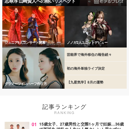
志尊淳 山崎賢人への熱いリスペクト
ジュニア9人コンサート開幕
ノノガ2人ユニットデビュー
芸能界で海外移住の報告続々
初の海外単独ライブ決定
【九星気学】8月の運勢
グラマーツインハーフ作り方
記事ランキング
RANKING
01
15歳女子、27歳男性と交際1ヶ月で妊娠…36歳