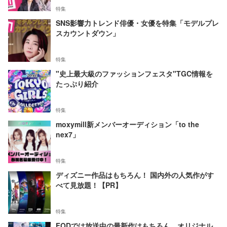
特集
SNS影響力トレンド俳優・女優を特集「モデルプレ
スカウントダウン」
特集
"史上最大級のファッションフェスタ"TGC情報を
たっぷり紹介
特集
moxymill新メンバーオーディション「to the
nex7」
特集
ディズニー作品はもちろん！ 国内外の人気作がす
べて見放題！【PR】
特集
FODでは放送中の最新作はもちろん、オリジナル