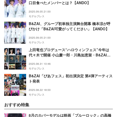
口目食べたメンバーとは？【ANDO】
2025.09.05 21:00
モデルプレス
B&ZAI、グループ初単独主演舞台開幕 橋本涼が呼
びかけ「B&ZAI可愛がってください」【ANDO】
2025.09.05 21:00
モデルプレス
上田竜也プロデュース“ハロウィンフェス”今年は
代々木で開催 小山慶一郎・川島如恵留・B&ZAIら
出演者一部解禁【MOUSE PEACE FES. 2025 2nd
2025.08.31 10:46
Bite】
モデルプレス
B&ZAI「ぴあフェス」初出演決定 第4弾アーティス
ト発表
2025.08.22 18:00
モデルプレス
おすすめ特集
8月のカバーモデルは映画「ブルーロック」の高橋