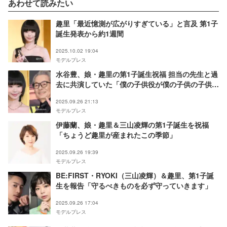
あわせて読みたい
趣里「最近憶測が広がりすぎている」と言及 第1子
誕生発表から約1週間
2025.10.02 19:04
モデルプレス
水谷豊、娘・趣里の第1子誕生祝福 担当の先生と過
去に共演していた「僕の子供役が僕の子供の子供
を」【全文】
2025.09.26 21:13
モデルプレス
伊藤蘭、娘・趣里＆三山凌輝の第1子誕生を祝福
「ちょうど趣里が産まれたこの季節」
2025.09.26 19:39
モデルプレス
BE:FIRST・RYOKI（三山凌輝）＆趣里、第1子誕
生を報告「守るべきものを必ず守っていきます」
2025.09.26 17:04
モデルプレス