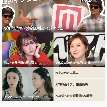
ブルーノマーズWEB独占インタビュー
恋人と破局 決断の理由語る
病名公表決断した息子の言葉
寿美花代さん死去
元TBS山本アナ 離婚発表
冷め切った夫婦関係の修復法
グラマーツインハーフ作り方