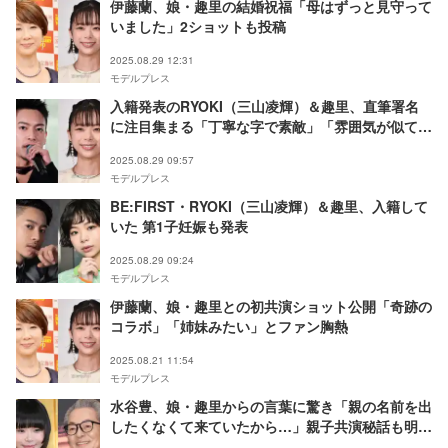
伊藤蘭、娘・趣里の結婚祝福「母はずっと見守って
いました」2ショットも投稿
2025.08.29 12:31
モデルプレス
入籍発表のRYOKI（三山凌輝）＆趣里、直筆署名
に注目集まる「丁寧な字で素敵」「雰囲気が似て
る」
2025.08.29 09:57
モデルプレス
BE:FIRST・RYOKI（三山凌輝）＆趣里、入籍して
いた 第1子妊娠も発表
2025.08.29 09:24
モデルプレス
伊藤蘭、娘・趣里との初共演ショット公開「奇跡の
コラボ」「姉妹みたい」とファン胸熱
2025.08.21 11:54
モデルプレス
水谷豊、娘・趣里からの言葉に驚き「親の名前を出
したくなくて来ていたから…」親子共演秘話も明か
す