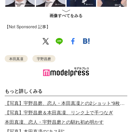
画像すべてをみる
【Not Sponsored 記事】
本田真凜
宇野昌磨
もっと詳しくみる
【写真】宇野昌磨、恋人・本田真凜との2ショット“9枚一気投稿”
【写真】宇野昌磨＆本田真凜、リンク上で手つなぎ
本田真凜、恋人・宇野昌磨との馴れ初め明かす
【写真】本田真凜の“キス顔”