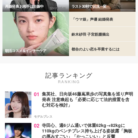
再婚発表 お相手は妊娠中
ラスト30秒で状況一変
「ウマ娘」声優 結婚発表
鈴木砂羽 子宮筋腫摘出
都合のよい恋を卒業するには
朝活コスメ＆インナーケア
記事ランキング
RANKING
01
集英社、日向坂46藤嶌果歩の写真集を巡り声明
発表 注意喚起も「必要に応じて法的措置を含
む対応を検討」
モデルプレス
02
寺田心、週6ジム通いで体重62kg→82kgに
110kgのベンチプレス持ち上げる姿披露「胸板
の厚みすごい」「かっこいい」と反響