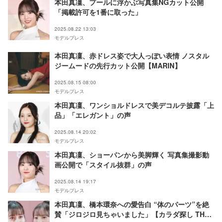
本田真凜、プールに浮かぶ写真集NGカット公開
「掲載許可を1番に取った」
2025.08.22 13:03
モデルプレス
本田真凜、赤ドレス姿で大人っぽい表情 ノスタル
ジームードの先行カット公開【MARIN】
2025.08.15 08:00
モデルプレス
本田真凜、ワンショルドレスで美デコルテ披露「上
品」「エレガント」の声
2025.08.14 20:02
モデルプレス
本田真凜、ショーパンから美脚輝く 写真集撮影動
画公開で「スタイル抜群」の声
2025.08.14 19:17
モデルプレス
本田真凜、橋本環奈への愛告白 “体のパーツ”を絶
賛「ジロジロ見ちゃいました」【カラダ探し THE