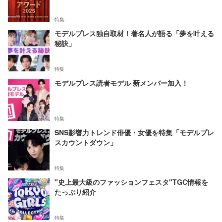
特集
モデルプレス独自取材！著名人が語る「夢を叶える
秘訣」
特集
モデルプレス読者モデル 新メンバー加入！
特集
SNS影響力トレンド俳優・女優を特集「モデルプレ
スカウントダウン」
特集
"史上最大級のファッションフェスタ"TGC情報を
たっぷり紹介
特集