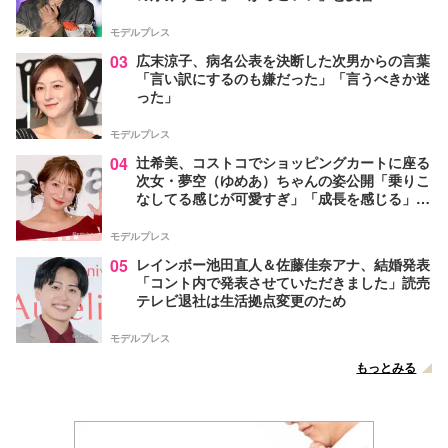
モデルプレス
03
広末涼子、病名公表を決断した次男からの言葉
「言い訳にするのも嫌だった」「言うべきか迷
った」
モデルプレス
04
辻希美、コストコでショッピングカートに座る
次女・夢空（ゆめあ）ちゃんの姿公開「乗りこ
なしてる感じが可愛すぎ」「成長を感じる」の
声
モデルプレス
05
レインボー池田直人＆佐藤佳奈アナ、結婚発表
「コント内で発表させていただきました」読売
テレビ退社は生活拠点変更のため
モデルプレス
もっとみる