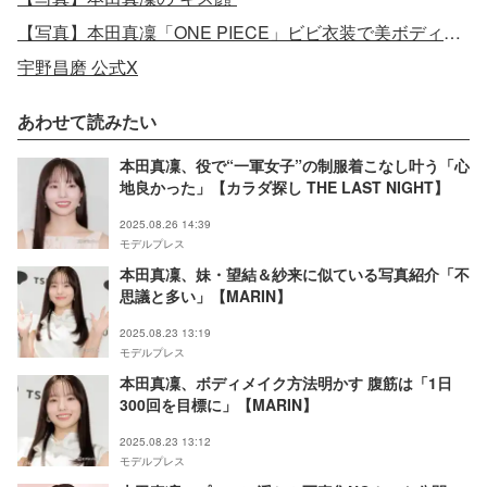
【写真】本田真凜「ONE PIECE」ビビ衣装で美ボディ際立つ
宇野昌磨 公式X
あわせて読みたい
本田真凜、役で“一軍女子”の制服着こなし叶う「心
地良かった」【カラダ探し THE LAST NIGHT】
2025.08.26 14:39
モデルプレス
本田真凜、妹・望結＆紗来に似ている写真紹介「不
思議と多い」【MARIN】
2025.08.23 13:19
モデルプレス
本田真凜、ボディメイク方法明かす 腹筋は「1日
300回を目標に」【MARIN】
2025.08.23 13:12
モデルプレス