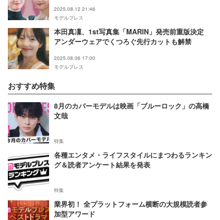
LAST NIGHT】
2025.08.12 21:46
モデルプレス
本田真凜、1st写真集「MARIN」発売前重版決定
アンダーウェアでくつろぐ先行カットも解禁
2025.08.06 17:00
モデルプレス
おすすめ特集
8月のカバーモデルは映画「ブルーロック」の高橋
文哉
特集
各種エンタメ・ライフスタイルにまつわるランキン
グ＆読者アンケート結果を発表
特集
業界初！ 全プラットフォーム横断の大規模読者参
加型アワード