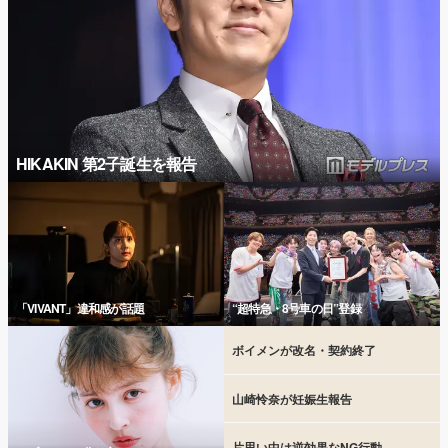
HIKAKIN 第2子誕生を報告
「VIVANT」違和感が話題
“超特急・8号車の日”登録
ボイメンが改名・契約終了
山崎怜奈が妊娠生報告
片思い中は逆効果なNG行動