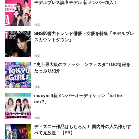
モデルプレス読者モデル 新メンバー加入！
特集
SNS影響力トレンド俳優・女優を特集「モデルプレ
スカウントダウン」
特集
"史上最大級のファッションフェスタ"TGC情報を
たっぷり紹介
特集
moxymill新メンバーオーディション「to the
nex7」
特集
ディズニー作品はもちろん！ 国内外の人気作がす
べて見放題！【PR】