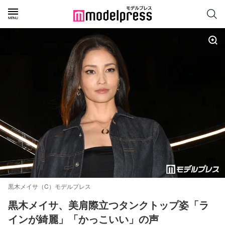
黒木メイサ（C）モデルプレス
黒木メイサ、美肩際立つタンクトップ姿「ラ
インが綺麗」「かっこいい」の声