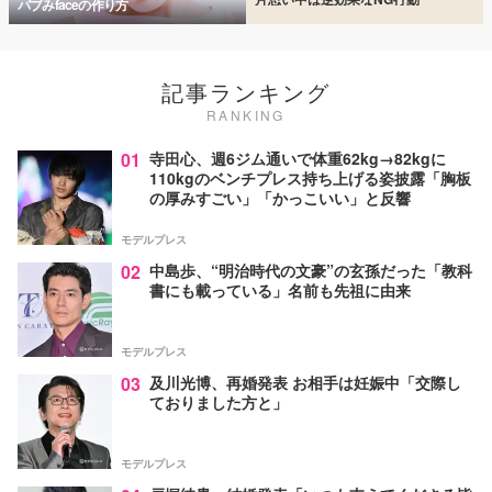
バブみfaceの作り方
記事ランキング
RANKING
01
寺田心、週6ジム通いで体重62kg→82kgに
110kgのベンチプレス持ち上げる姿披露「胸板
の厚みすごい」「かっこいい」と反響
モデルプレス
02
中島歩、“明治時代の文豪”の玄孫だった「教科
書にも載っている」名前も先祖に由来
モデルプレス
03
及川光博、再婚発表 お相手は妊娠中「交際し
ておりました方と」
モデルプレス