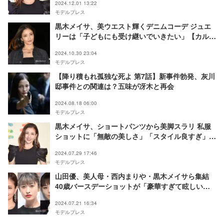
2024.12.01 13:22
モデルプレス
黒木メイサ、美ウエスト輝くデニムコーデ ジュエ
リーは「子どもにも受け継いでいきたい」【カルテ
ィエ「“TRINITY 100” セレブレーションパーテ
2024.10.30 23:04
ィ」】
モデルプレス
【降り積もれ孤独な死よ 第7話】新事件勃発、灰川
邸事件との関連は？五味が冴木と再会
2024.08.18 06:00
モデルプレス
黒木メイサ、ショートパンツから美脚スラリ 私服
ショットに「無敵の美しさ」「スタイル良すぎ」と
反響
2024.07.29 17:46
モデルプレス
山田優、美人母・西内まりや・黒木メイサら集結
40歳バースデーショットが「豪華すぎて眩しい」
「全員美しい」の声
2024.07.21 16:34
モデルプレス